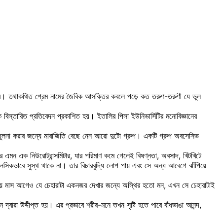
 পারে। তথাকথিত প্রেম নামের জৈবিক আসক্তির কবলে পড়ে কত তরুণ-তরুণী যে ভুল
িস্তারিত প্রতিবেদন প্রকাশিত হয়। ইতালির পিসা ইউনিভার্সিটির মনোবিজ্ঞানের
তুলনা করার জন্যে মারাজিতি বেছে নেন আরো দুটো গ্রুপ। একটি গ্রুপ অবসেসিভ
র এমন এক নিউরোট্রান্সমিটার, যার পরিমাণ কমে গেলেই বিষণ্নতা, অবসাদ, খিটখিটে
কভাবে সুস্থ থাকে না। তার বিচারবুদ্ধি লোপ পায় এবং সে অন্ধ আবেগে ঝাঁপিয়ে
। ছয় মাস আগেও যে চেহারাটা একনজর দেখার জন্যে অস্থির হতো মন, এখন সে চেহারাটাই
বারা উদ্দীপ্ত হয়। এর প্রভাবে শরীর-মনে তখন সৃষ্টি হতে পারে বাঁধভাঙা আনন্দ,