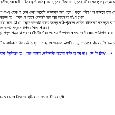
গুঁয়ে, দুঃসাহসী চরিত্র ফুটে ওঠে। ঘর ছাড়বে, সিংহাসন ছাড়বে, জীবন দেবে; তবু প্রেম
মাণ যা-ই হোক না কেন ব্রেন তাতেই অভ্যস্ত হয়ে পড়ে। ফলে পরিমাণ না বাড়ালে তার নে
তা সম্ভব নয়। ফলে অল্পতেই ঘোলাটে হয়ে যায় আবেগের রঙিন চশমা।
ষ্টা চলে, তা যে স্রেফ বংশধারা রক্ষার জন্যে নারী-পুরুষের জৈবিক চাহিদারই নামান্তর তা 
সবল একটি সন্তান উপহার দিতে পারবে।
শক্ত গড়ন যা তাদের টেস্টোস্টেরন হরমোন উৎপাদন ক্ষমতা বেশি হওয়াকে নির্দেশ করে, ত
ায়নিক কার্যকারণ হিসেবেই দেখুন। তাহলেও অন্তত আপনি এ দুর্দশা থেকে বাঁচার চেষ্টা কর
ারা ব্রিলিয়ান্ট হয়। আর নরমাল ডেলিভারির বাচ্চারা নাকি তা হয় না। এটা কি ঠিক?
⟶
কাজের চাপে নিজেকে হারিয়ে না ফেলে কীভাবে সুখী…