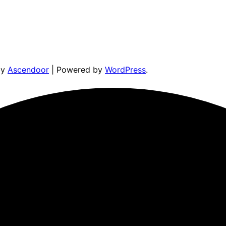
by
Ascendoor
| Powered by
WordPress
.