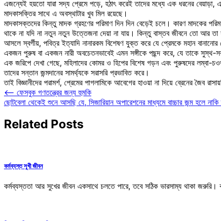
এজন্যেই হয়তো যারা সদ্য প্রেমে পড়ে, হঠাৎ করেই তাদের মধ্যে এক ধরনের বেয়াড়া, এক
মাদকাসক্তির সাথে এ অবস্থাটার খুব মিল রয়েছে।
মাদকাসক্তদের কিন্তু মাদক গ্রহণের পরিমাণ দিন দিন বেড়েই চলে। কারণ মাদকের পরি
থাকে না যদি না নতুন নতুন উত্তেজনা দেয়া না যায়। কিন্তু বাস্তব জীবনে তো আর 
আসলে স্বর্গীয়, পবিত্র ইত্যাদি নানারকম বিশেষণ যুক্ত করে যে প্রেমকে মহান বানানোর চে
একজন পুরুষ বা একজন নারী অবচেতনভাবেই এমন সঙ্গীকে পছন্দ করে, যে তাকে সুস্থ-
এক জরিপে দেখা গেছে, মহিলাদের কোমর ও হিপের বিশেষ গড়ন এবং পুরুষদের লম্বা-চওড়া 
তাদের সন্তান জন্মদানের সামর্থ্যকে সরাসরি প্রভাবিত করে।
তাই বিজ্ঞানীদের পরামর্শ, প্রেমের পাগলামিকে আবেগের হাওয়া না দিয়ে ব্রেনের জৈব রাস
Post
⟵
ফেসবুক গণতন্ত্রের জন্য হুমকি
ছোটবেলা থেকেই শুনে আসছি যে, সিজারিয়ান অপারেশনের মাধ্যমে বাচ্চার জন্ম হলে নাকি ত
navigation
Related Posts
কর্মব্যস্ত সুখী জীবন
কর্মব্যস্ততা আর সুখের জীবন একসাথে চলতে পারে, তবে সঠিক ভারসাম্য থাকা জরুরি। 