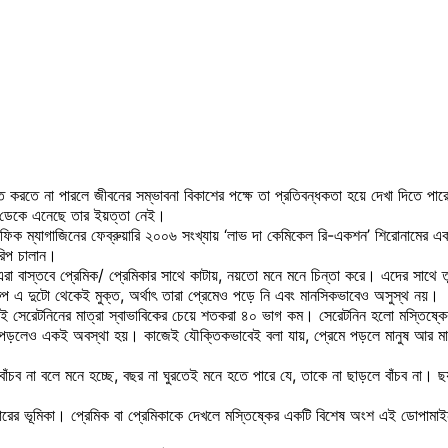
যত করতে না পারলে জীবনের সম্ভাবনা বিকাশের পক্ষে তা প্রতিবন্ধকতা হয়ে দেখা দিতে
্যয় ডেকে এনেছে তার ইয়ত্তা নেই।
িক ম্যাগাজিনের ফেব্রুয়ারি ২০০৬ সংখ্যায় ‘লাভ দা কেমিকেল রি-একশন’ শিরোনামের এক ব
রিপ চালান।
রা বাস্তবে প্রেমিক/ প্রেমিকার সাথে কাটায়, নয়তো মনে মনে চিন্তা করে। এদের সাথে 
 এ দুটো থেকেই মুক্ত, অর্থাৎ তারা প্রেমেও পড়ে নি এবং মানসিকভাবেও অসুস্থ নয়।
্কেই সেরেটনিনের মাত্রা স্বাভাবিকের চেয়ে শতকরা ৪০ ভাগ কম। সেরেটনিন হলো মস্তিষ্কে
পড়লেও একই অবস্থা হয়। কাজেই যৌক্তিকভাবেই বলা যায়, প্রেমে পড়লে মানুষ আর মানসি
াঁচব না বলে মনে হচ্ছে, বছর না ঘুরতেই মনে হতে পারে যে, তাকে না ছাড়লে বাঁচব না
ের ভূমিকা। প্রেমিক বা প্রেমিকাকে দেখলে মস্তিষ্কের একটি বিশেষ অংশ এই ডোপামাইন দ্