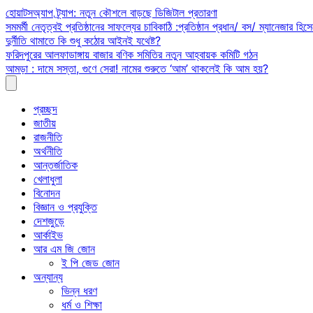
Skip
হোয়াটসঅ্যাপ ট্র্যাপ: নতুন কৌশলে বাড়ছে ডিজিটাল প্রতারণা
to
সমমর্মী নেতৃত্বই প্রতিষ্ঠানের সাফল্যের চাবিকাঠি :প্রতিষ্ঠান প্রধান/ বস/ ম্যানেজার হিসে
content
দুর্নীতি থামাতে কি শুধু কঠোর আইনই যথেষ্ট?
ফরিদপুরের আলফাডাঙ্গায় বাজার বণিক সমিতির নতুন আহ্বায়ক কমিটি গঠন
আমড়া : দামে সস্তা, গুণে সেরা! নামের শুরুতে ‘আম’ থাকলেই কি আম হয়?
প্রচ্ছদ
জাতীয়
রাজনীতি
অর্থনীতি
আন্তর্জাতিক
খেলাধুলা
বিনোদন
বিজ্ঞান ও প্রযুক্তি
দেশজুড়ে
আর্কাইভ
আর এম জি জোন
ই পি জেড জোন
অন্যান্য
ভিন্ন ধরণ
ধর্ম ও শিক্ষা