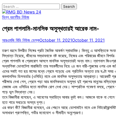
Search
for:
ভিন্ন ধরণ
লীড নিউজ
প্রেম পাগলামি-মানসিক অসুস্থতারই আরেক নাম-
আরএমজি বিডি নিউজ ডেস্ক
October 11, 2021
October 11, 2021
তরুণ বয়সে বিপরীত লিঙ্গের প্রতি জৈবিক আকর্ষণ স্বাভাবিক। কিন্তু এ আসক্তিকে সং
সিদ্ধান্ত নিয়েছে, জীবনের সম্ভাবনাকে নষ্ট করেছে, নিজের এবং পরিবারের জীবনে বিপর
প্রেম পাগলামি বা প্রেমরোগ আসলে মানসিক অসুস্থতারই অন্য নাম। ন্যাশনাল জিওগ্রাফ
অধ্যাপিকা ডোনাটেলা মারাজিতি তার সহকর্মীদের নিয়ে ২৪ জন নারী-পুরুষের ওপর এক জ
এদের সবাই গত ছয় মাসের মধ্যে প্রেমে পড়েছে এবং প্রতিদিন অন্তত চার ঘণ্টা সময় এ
কমপালসিভ ডিসঅর্ডার (ওসিডি) নামে এক মানসিক অসুস্থতায় আক্রান্ত। আরেকটি গ্রুপ
পরীক্ষায় দেখা গেল, প্রেমে পড়া আর মানসিকভাবে অসুস্থ দুই গ্রুপের মানুষের মস্তিষ
মেজাজ এবং ওসিডির মতো মানসিক রোগ দেখা দেয়। সাম্প্রতিক গবেষণা বলছে, প্রেমে 
পড়ে ভুল সিদ্ধান্ত নেয়।
তবে বিজ্ঞানীরা বলেছেন, এ আবেগের স্থায়িত্ব আবার খুবই কম। আজকে যাকে না পেলে ব
হতে পারে সবচেয়ে অসহ্য দৃশ্য।
এর কারণ কী? বিজ্ঞানীরা বলেছেন, এর পেছনে আছে ডোপামাইন নামে এক নিউরোট্রান্সমিটার
অসাধারণ প্রাণশক্তি, গভীর মনোযোগ ও সীমাহীন অনুপ্রেরণা।