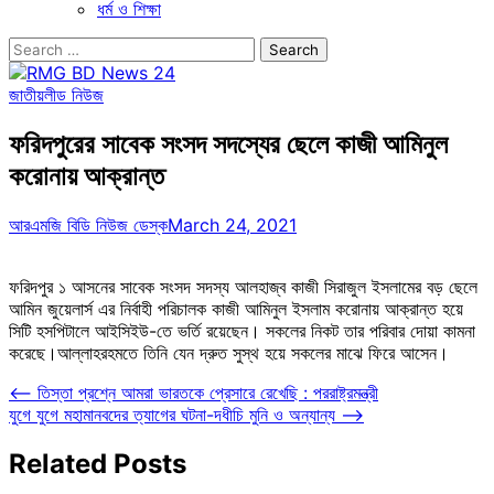
ধর্ম ও শিক্ষা
Search
for:
জাতীয়
লীড নিউজ
ফরিদপুরের সাবেক সংসদ সদস্যের ছেলে কাজী আমিনুল
করোনায় আক্রান্ত
আরএমজি বিডি নিউজ ডেস্ক
March 24, 2021
ফরিদপুর ১ আসনের সাবেক সংসদ সদস্য আলহাজ্ব কাজী সিরাজুল ইসলামের বড় ছেলে
আমিন জুয়েলার্স এর নির্বাহী পরিচালক কাজী আমিনুল ইসলাম করোনায় আক্রান্ত হয়ে
সিটি হসপিটালে আইসিইউ-তে ভর্তি রয়েছেন। সকলের নিকট তার পরিবার দোয়া কামনা
করেছে।আল্লাহরহমতে তিনি যেন দ্রুত সুস্থ হয়ে সকলের মাঝে ফিরে আসেন।
Post
⟵
তিস্তা প্রশ্নে আমরা ভারতকে প্রেসারে রেখেছি : পররাষ্ট্রমন্ত্রী
যুগে যুগে মহামানবদের ত্যাগের ঘটনা-দধীচি মুনি ও অন্যান্য
⟶
navigation
Related Posts