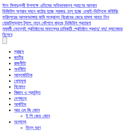
Skip
ঈদে মিলাদুন্নবী উপলক্ষে এতিমের অভিভাবকত্ব গ্রহণের আহ্বান
to
ডিজিটাল অপরাধ দমনে কঠোর হচ্ছে সরকার, চালু হচ্ছে এআই-ভিত্তিক মনিটরিং
content
ফরিদপুরের আলফাডাঙ্গায় জমি সংক্রান্ত বিরোধের জেরে হামলা আহত তিন
হোয়াটসঅ্যাপ ট্র্যাপ: নতুন কৌশলে বাড়ছে ডিজিটাল প্রতারণা
সমমর্মী নেতৃত্বই প্রতিষ্ঠানের সাফল্যের চাবিকাঠি :প্রতিষ্ঠান প্রধান/ বস/ ম্যানেজার
হিসেবে
প্রচ্ছদ
জাতীয়
রাজনীতি
অর্থনীতি
আন্তর্জাতিক
খেলাধুলা
বিনোদন
বিজ্ঞান ও প্রযুক্তি
দেশজুড়ে
আর্কাইভ
আর এম জি জোন
ই পি জেড জোন
অন্যান্য
ভিন্ন ধরণ