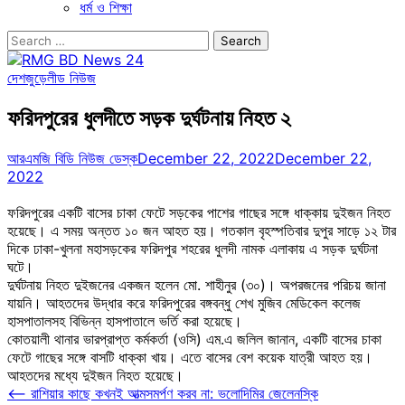
ধর্ম ও শিক্ষা
Search
for:
দেশজুড়ে
লীড নিউজ
ফরিদপুরের ধুলদীতে সড়ক দুর্ঘটনায় নিহত ২
আরএমজি বিডি নিউজ ডেস্ক
December 22, 2022
December 22,
2022
ফরিদপুরের একটি বাসের চাকা ফেটে সড়কের পাশের গাছের সঙ্গে ধাক্কায় দুইজন নিহত
হয়েছে। এ সময় অন্তত ১০ জন আহত হয়। গতকাল বৃহস্পতিবার দুপুর সাড়ে ১২ টার
দিকে ঢাকা-খুলনা মহাসড়কের ফরিদপুর শহরের ধুলদী নামক এলাকায় এ সড়ক দুর্ঘটনা
ঘটে।
দুর্ঘটনায় নিহত দুইজনের একজন হলেন মো. শাহীনুর (৩০)। অপরজনের পরিচয় জানা
যায়নি। আহতদের উদ্ধার করে ফরিদপুরের বঙ্গবন্ধু শেখ মুজিব মেডিকেল কলেজ
হাসপাতালসহ বিভিন্ন হাসপাতালে ভর্তি করা হয়েছে।
কোতয়ালী থানার ভারপ্রাপ্ত কর্মকর্তা (ওসি) এম.এ জলিল জানান, একটি বাসের চাকা
ফেটে গাছের সঙ্গে বাসটি ধাক্কা খায়। এতে বাসের বেশ কয়েক যাত্রী আহত হয়।
আহতদের মধ্যে দুইজন নিহত হয়েছে।
Post
⟵
রাশিয়ার কাছে কখনই আত্মসমর্পণ করব না: ভলোদিমির জেলেনস্কি