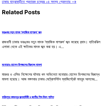
ঢাকায় যাত্রাবাড়ীতে প্রতারক চক্রের ০৪ সদস্য গ্রেফতার
⟶
navigation
Related Posts
ভয়ঙ্কর নতুন মাদক ‘ম্যাজিক মাশরুম’ জব্দ
রাজধানী ঢাকায় ভয়ঙ্কর নতুন মাদক ‘ম্যাজিক মাশরুম’ জব্দ করেছে র‌্যাব। হাতিরঝিল
এলাকা থেকে এই ক্ষতিকর মাদক জব্দ করা হয়। এ…
মনোয়ার হোসেন ডিপজলের বিরুদ্ধে মামলা
মারধর ও এসিড নিক্ষেপের ঘটনায় খল অভিনেতা মনোয়ার হোসেন ডিপজলের বিরুদ্ধে
মামলা হয়েছে। আজ মঙ্গলবার ঢাকার মেট্রোপলিটন ম্যাজিস্ট্রেট মাহবুব আলমের…
ফরিদপুরে বঙ্গবন্ধুর জন্মবার্ষিকী ও জাতীয় শিশু দিবস পালিত