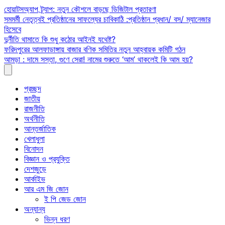
Skip
হোয়াটসঅ্যাপ ট্র্যাপ: নতুন কৌশলে বাড়ছে ডিজিটাল প্রতারণা
to
সমমর্মী নেতৃত্বই প্রতিষ্ঠানের সাফল্যের চাবিকাঠি :প্রতিষ্ঠান প্রধান/ বস/ ম্যানেজার
content
হিসেবে
দুর্নীতি থামাতে কি শুধু কঠোর আইনই যথেষ্ট?
ফরিদপুরের আলফাডাঙ্গায় বাজার বণিক সমিতির নতুন আহ্বায়ক কমিটি গঠন
আমড়া : দামে সস্তা, গুণে সেরা! নামের শুরুতে ‘আম’ থাকলেই কি আম হয়?
প্রচ্ছদ
জাতীয়
রাজনীতি
অর্থনীতি
আন্তর্জাতিক
খেলাধুলা
বিনোদন
বিজ্ঞান ও প্রযুক্তি
দেশজুড়ে
আর্কাইভ
আর এম জি জোন
ই পি জেড জোন
অন্যান্য
ভিন্ন ধরণ