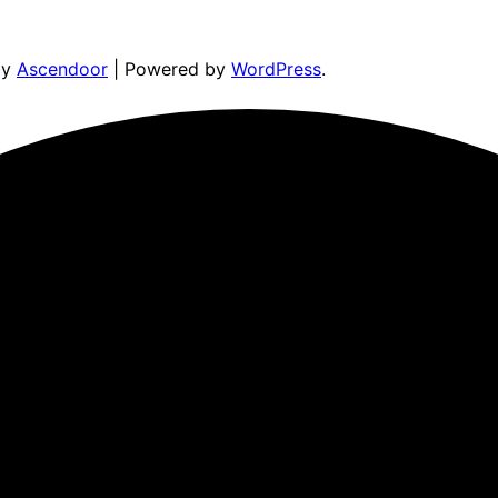
by
Ascendoor
| Powered by
WordPress
.