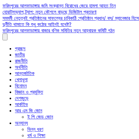
Skip
ফরিদপুরের আলফাডাঙ্গায় জমি সংক্রান্ত বিরোধের জেরে হামলা আহত তিন
to
হোয়াটসঅ্যাপ ট্র্যাপ: নতুন কৌশলে বাড়ছে ডিজিটাল প্রতারণা
content
সমমর্মী নেতৃত্বই প্রতিষ্ঠানের সাফল্যের চাবিকাঠি :প্রতিষ্ঠান প্রধান/ বস/ ম্যানেজার হিসে
দুর্নীতি থামাতে কি শুধু কঠোর আইনই যথেষ্ট?
ফরিদপুরের আলফাডাঙ্গায় বাজার বণিক সমিতির নতুন আহ্বায়ক কমিটি গঠন
প্রচ্ছদ
জাতীয়
রাজনীতি
অর্থনীতি
আন্তর্জাতিক
খেলাধুলা
বিনোদন
বিজ্ঞান ও প্রযুক্তি
দেশজুড়ে
আর্কাইভ
আর এম জি জোন
ই পি জেড জোন
অন্যান্য
ভিন্ন ধরণ
ধর্ম ও শিক্ষা