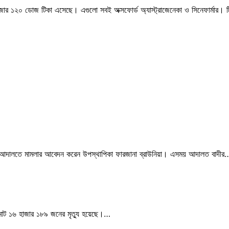
 হাজার ১২০ ডোজ টিকা এসেছে। এগুলো সবই অক্সফোর্ড অ্যাস্ট্রাজেনেকা ও সিনেফার্মার। টিক
 হকের আদালতে মামলার আবেদন করেন উপস্থাপিকা ফারজানা ব্রাউনিয়া। এসময় আদালত বাদীর
মোট ১৬ হাজার ১৮৯ জনের মৃত্যু হয়েছে।…