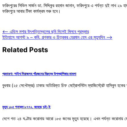
ফরিদপুরের সিভিল সার্জন ডা. সিদ্দিকুর রহমান জানান, ফরিদপুরে এ পর্যন্ত দুই লাখ ২৯
ফরিদপুরে আবার টিকা কার্যক্রম শুরু হবে।
Post
⟵
এডিস মশার উৎপত্তিস্থলের ছবি দিলেই মিলবে পুরস্কার
ইতিহাসে আগস্ট ৯ – কবি, গল্পকার ও চিত্রকর হেরমান হেস এর মৃত্যুদিন
⟶
navigation
Related Posts
প্রতারণা: শাইখ সিরাজসহ পাঁচজনের বিরুদ্ধে উপস্থাপিকার মামলা
বুধবার (২৫ সেপ্টেম্বর) ঢাকার অতিরিক্ত চিফ মেট্রোপলিটন ম্যাজিস্ট্রেট হাসিবুল
মৃত্যু ১৮৫ শনাক্ত ৮৭৭২, কমেছে দুই-ই
দেশে গত ২৪ ঘণ্টায় করোনায় আরো ১৮৫ জনের মৃত্যু হয়েছে। এখন পর্যন্ত করোনায় 