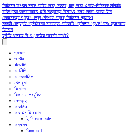
Skip
ডিজিটাল অপরাধ দমনে কঠোর হচ্ছে সরকার, চালু হচ্ছে এআই-ভিত্তিক মনিটরিং
to
ফরিদপুরের আলফাডাঙ্গায় জমি সংক্রান্ত বিরোধের জেরে হামলা আহত তিন
content
হোয়াটসঅ্যাপ ট্র্যাপ: নতুন কৌশলে বাড়ছে ডিজিটাল প্রতারণা
সমমর্মী নেতৃত্বই প্রতিষ্ঠানের সাফল্যের চাবিকাঠি :প্রতিষ্ঠান প্রধান/ বস/ ম্যানেজার
হিসেবে
দুর্নীতি থামাতে কি শুধু কঠোর আইনই যথেষ্ট?
প্রচ্ছদ
জাতীয়
রাজনীতি
অর্থনীতি
আন্তর্জাতিক
খেলাধুলা
বিনোদন
বিজ্ঞান ও প্রযুক্তি
দেশজুড়ে
আর্কাইভ
আর এম জি জোন
ই পি জেড জোন
অন্যান্য
ভিন্ন ধরণ