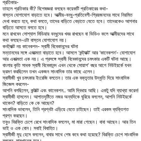
প্রতিকার-
তাহলে প্রতিকার কী? বিশেষজ্ঞরা বলছেন কয়েকটি প্রতিকারের কথা-
বাস্তব যোগাযোগ বাড়াতে হবে। আত্মীয়-বন্ধু-প্রতিবেশী-প্রিয়জনদের সাথে নিয়মিত
দেখা করতে হবে, কথা বলতে, তাদের বাড়িতে বেড়াতে যেতে হবে। তাদেরকেও আপনার
বাড়িতে আসতে বলতে হবে।
মনে রাখবেন সোশ্যাল মিডিয়ায় বন্ধুদের খবর রাখছেন বা ভিডিও কলে আত্মীয়দের সাথে
কথা বলছেন-এটা বাস্তব যোগাযোগ নয়।
কনট্যাক্ট নয় কানেকশন- স্বামী বিবেকানন্দের ঘটনা
সন্তানদের সঙ্গে একাত্মতা বাড়াতে হবে। আসলে ‘কন্ট্যাক্ট’ আর ‘কানেকশন’- যোগাযোগ
আর একাত্মতা এক নয়। এ প্রসঙ্গে স্বামী বিবেকানন্দের চমৎকার একটি ঘটনা আছে।
বাংলার কৃতি সাধক স্বামী বিবেকানন্দ এখন থেকে সোয়াশ’ বছর আগে নিউইয়র্কে যখন
ভ্রমণ করছিলেন তখন একজন সাংবাদিক তার কাছে এলেন।
স্বামীজী খুব চমৎকার ইংরেজি বলতেন। তার এক বক্তৃতার উদ্ধৃতি দিয়ে সাংবাদিক
জিজ্ঞেস করলেন-
আপনি বলছিলেন, কন্টাক্ট এবং কানেকশন.. আমি দ্বিধায় আছি। একটু যদি ব্যাখ্যা করেন!
স্বামীজী হাসলেন। আপাতদৃষ্টিতে নজর অন্যদিকে ঘুরিয়ে বললেন, আপনি নিউইয়র্কে
থাকেন? বাড়িতে কে কে আছেন?
সাংবাদিক ভাবলেন, তিনি প্রশ্নটা এড়িয়ে যেতে চাইছেন। তাই এরকম ব্যক্তিগত
প্রশ্ন করছেন।
তবুও বিরক্তি চেপে রেখে সাংবাদিক বললেন, মা মারা গেছেন। বাবা আছেন। আর তিন
ভাই ও এক বোন। সবাই বিবাহিত।
স্বামীজী মৃদু হেসে বললেন, বাবার সাথে শেষ কবে কথা হয়েছে? বিরক্তি চেপে সাংবাদিক
বললেন, মাসখানেক হবে।