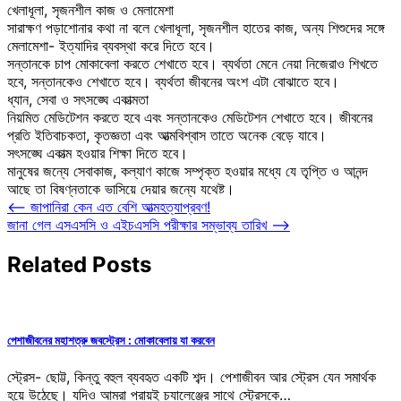
খেলাধূলা, সৃজনশীল কাজ ও মেলামেশা
সারাক্ষণ পড়াশোনার কথা না বলে খেলাধূলা, সৃজনশীল হাতের কাজ, অন্য শিশুদের সঙ্গে
মেলামেশা- ইত্যাদির ব্যবস্থা করে দিতে হবে।
সন্তানকে চাপ মোকাবেলা করতে শেখাতে হবে। ব্যর্থতা মেনে নেয়া নিজেরাও শিখতে
হবে, সন্তানকেও শেখাতে হবে। ব্যর্থতা জীবনের অংশ এটা বোঝাতে হবে।
ধ্যান, সেবা ও সৎসঙ্ঘে একাত্মতা
নিয়মিত মেডিটেশন করতে হবে এবং সন্তানকেও মেডিটেশন শেখাতে হবে। জীবনের
প্রতি ইতিবাচকতা, কৃতজ্ঞতা এবং আত্মবিশ্বাস তাতে অনেক বেড়ে যাবে।
সৎসঙ্ঘে একাত্ম হওয়ার শিক্ষা দিতে হবে।
মানুষের জন্যে সেবাকাজ, কল্যাণ কাজে সম্পৃক্ত হওয়ার মধ্যে যে তৃপ্তি ও আনন্দ
আছে তা বিষণ্নতাকে ভাসিয়ে দেয়ার জন্যে যথেষ্ট।
Post
⟵
জাপানিরা কেন এত বেশি আত্মহত্যাপ্রবণ!
জানা গেল এসএসসি ও এইচএসসি পরীক্ষার সম্ভাব্য তারিখ
⟶
navigation
Related Posts
পেশাজীবনের মহাশত্রু জবস্ট্রেস : মোকাবেলায় যা করবেন
স্ট্রেস- ছোট্ট, কিন্তু বহুল ব্যবহৃত একটি শব্দ। পেশাজীবন আর স্ট্রেস যেন সমার্থক
হয়ে উঠেছে। যদিও আমরা প্রায়ই চ্যালেঞ্জের সাথে স্ট্রেসকে…