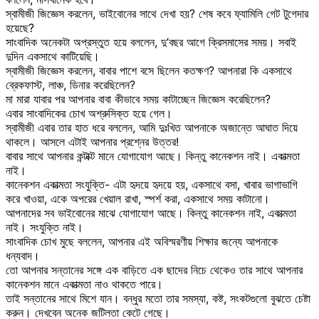
স্বামীজী জিজ্ঞেস করলেন, ভাইবোনের সাথে দেখা হয়? শেষ কবে ফ্যামিলি গেট টুগেদার
হয়েছে?
সাংবাদিক অনেকটা অপ্রস্তুত হয়ে বললেন, দু’বছর আগে ক্রিসমাসের সময়। সবাই
দুদিন একসাথে কাটিয়েছি।
স্বামীজী জিজ্ঞেস করলেন, বাবার পাশে বসে ছিলেন কতক্ষণ? আপনারা কি একসাথে
ব্রেকফাস্ট, লাঞ্চ, ডিনার করেছিলেন?
মা মারা যাবার পর আপনার বাবা কীভাবে সময় কাটাচ্ছেন জিজ্ঞেস করেছিলেন?
এবার সাংবাদিকের চোখ অশ্রুসিক্ত হয়ে গেল।
স্বামীজী এবার তার হাত ধরে বললেন, আমি দুঃখিত আপনাকে অজান্তে আঘাত দিয়ে
থাকলে। আসলে এটাই আপনার প্রশ্নের উত্তর!
বাবার সাথে আপনার কন্টাক্ট মানে যোগাযোগ আছে। কিন্তু কানেকশন নাই। একাত্মতা
নাই।
কানেকশন একাত্মতা সংযুক্তি- এটা হৃদয়ে হৃদয়ে হয়, একসাথে বসা, খাবার ভাগাভাগি
করে খাওয়া, একে অপরের খেয়াল রাখা, স্পর্শ করা, একসাথে সময় কাটানো।
আপনাদের সব ভাইবোনের মাঝে যোগাযোগ আছে। কিন্তু কানেকশন নাই, একাত্মতা
নাই। সংযুক্তি নাই।
সাংবাদিক চোখ মুছে বললেন, আপনার এই অবিস্মরণীয় শিক্ষার জন্যে আপনাকে
ধন্যবাদ।
তো আপনার সন্তানের সঙ্গে এক বাড়িতে এক ছাদের নিচে থেকেও তার সাথে আপনার
কানেকশন মানে একাত্মতা নাও থাকতে পারে।
তাই সন্তানের সাথে মিশে যান। বন্ধুর মতো তার সমস্যা, কষ্ট, সংকটগুলো বুঝতে চেষ্টা
করুন। দেখবেন অনেক জটিলতা কেটে গেছে।