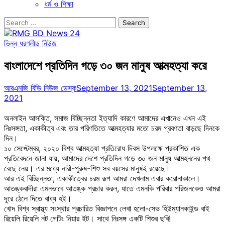
ধর্ম ও শিক্ষা
Search
for:
ভিন্ন ধরণ
লীড নিউজ
বাংলাদেশে প্রতিদিন গড়ে ৩০ জন মানুষ আত্মহত্যা করে
আরএমজি বিডি নিউজ ডেস্ক
September 13, 2021
September 13,
2021
অনলাইন আসক্তি, সমাজ বিচ্ছিন্নতা ইত্যাদি কারণে আমাদের এখানেও এখন এই
নিঃসঙ্গতা, একাকীত্ব এবং তার পরিণতিতে আত্মহত্যার মতো চরম প্রবণতা বাড়ছে দিনকে
দিন।
১০ সেপ্টেম্বর, ২০২০ বিশ্ব আত্মহত্যা প্রতিরোধ দিবস উপলক্ষে প্রকাশিত এক
প্রতিবেদনে জানা যায়, আমাদের দেশে প্রতিদিন গড়ে ৩০ জন মানুষ আত্মহননের পথ
বেছে নেয়। এর মধ্যে নারী-পুরুষ-শিশু সব বয়সের মানুষই রয়েছে।
আর এই বিচ্ছিন্নতা, একাকীত্বের চরম রূপ আমরা দেখলাম এবার করোনাকালে।
আতঙ্কবাদীরা এমনভাবে আতঙ্ক প্রচার করল, যাতে এমনকি পরিবার পরিজনকেও আমরা
দূরে ঠেলে দিতে বাধ্য হই।
খোদ বিশ্ব স্বাস্থ্য সংস্থার প্রচারিত বিজ্ঞাপনে লেখা হলো-সেভ হিউম্যানকাইন্ড বাই
রিয়েলি রিয়েলি নট গেটিং নিয়ার ইট। সাথে নিঃসঙ্গ একটি শিশুর ছবি!