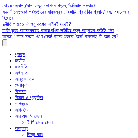
Skip
হোয়াটসঅ্যাপ ট্র্যাপ: নতুন কৌশলে বাড়ছে ডিজিটাল প্রতারণা
to
সমমর্মী নেতৃত্বই প্রতিষ্ঠানের সাফল্যের চাবিকাঠি :প্রতিষ্ঠান প্রধান/ বস/ ম্যানেজার
content
হিসেবে
দুর্নীতি থামাতে কি শুধু কঠোর আইনই যথেষ্ট?
ফরিদপুরের আলফাডাঙ্গায় বাজার বণিক সমিতির নতুন আহ্বায়ক কমিটি গঠন
আমড়া : দামে সস্তা, গুণে সেরা! নামের শুরুতে ‘আম’ থাকলেই কি আম হয়?
প্রচ্ছদ
জাতীয়
রাজনীতি
অর্থনীতি
আন্তর্জাতিক
খেলাধুলা
বিনোদন
বিজ্ঞান ও প্রযুক্তি
দেশজুড়ে
আর্কাইভ
আর এম জি জোন
ই পি জেড জোন
অন্যান্য
ভিন্ন ধরণ