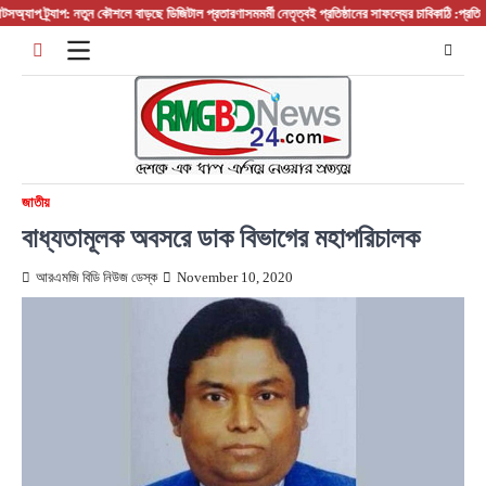
Skip
াপ ট্র্যাপ: নতুন কৌশলে বাড়ছে ডিজিটাল প্রতারণা
সমমর্মী নেতৃত্বই প্রতিষ্ঠানের সাফল্যের চাবিকাঠি :প্রতিষ্ঠান 
to
content
জাতীয়
বাধ্যতামূলক অবসরে ডাক বিভাগের মহাপরিচালক
আরএমজি বিডি নিউজ ডেস্ক
November 10, 2020