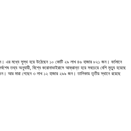
ন। এর মধ্যে সুস্থ হয়ে উঠেছেন ১০ কোটি ২৯ লাখ ৪৬ হাজার ৮২১ জন। বর্তমানে
েষ তথ্য অনুযায়ী, বিশ্বে করোনাভাইরাসে আক্রান্ত হয়ে সবচেয়ে বেশি মৃত্যু হয়েছে
৮ জন। আর মারা গেছেন ৩ লাখ ১২ হাজার ২৯৯ জন। তালিকায় তৃতীয় স্থানে রয়েছে