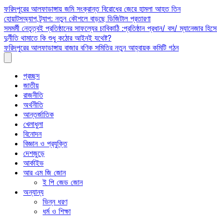
Skip
ফরিদপুরের আলফাডাঙ্গায় জমি সংক্রান্ত বিরোধের জেরে হামলা আহত তিন
to
হোয়াটসঅ্যাপ ট্র্যাপ: নতুন কৌশলে বাড়ছে ডিজিটাল প্রতারণা
content
সমমর্মী নেতৃত্বই প্রতিষ্ঠানের সাফল্যের চাবিকাঠি :প্রতিষ্ঠান প্রধান/ বস/ ম্যানেজার হিসে
দুর্নীতি থামাতে কি শুধু কঠোর আইনই যথেষ্ট?
ফরিদপুরের আলফাডাঙ্গায় বাজার বণিক সমিতির নতুন আহ্বায়ক কমিটি গঠন
প্রচ্ছদ
জাতীয়
রাজনীতি
অর্থনীতি
আন্তর্জাতিক
খেলাধুলা
বিনোদন
বিজ্ঞান ও প্রযুক্তি
দেশজুড়ে
আর্কাইভ
আর এম জি জোন
ই পি জেড জোন
অন্যান্য
ভিন্ন ধরণ
ধর্ম ও শিক্ষা