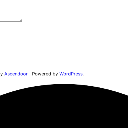
by
Ascendoor
| Powered by
WordPress
.