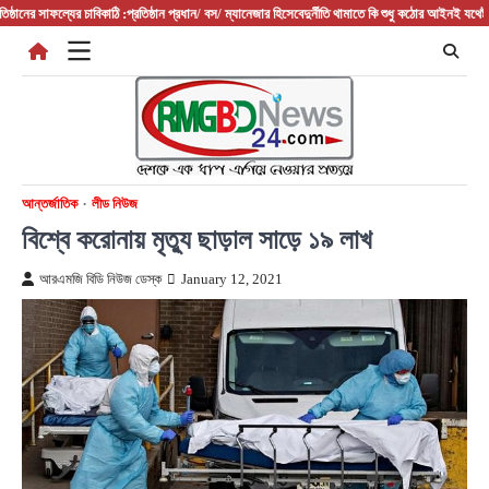
Skip
 সাফল্যের চাবিকাঠি :প্রতিষ্ঠান প্রধান/ বস/ ম্যানেজার হিসেবে
দুর্নীতি থামাতে কি শুধু কঠোর আইনই যথেষ্ট?
ফরিদপুর
to
content
আন্তর্জাতিক
লীড নিউজ
বিশ্বে করোনায় মৃত্যু ছাড়াল সাড়ে ১৯ লাখ
আরএমজি বিডি নিউজ ডেস্ক
January 12, 2021