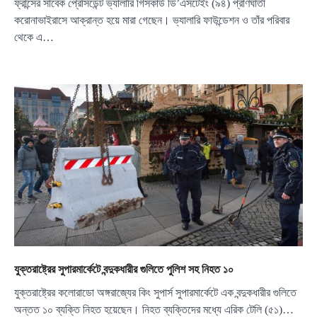
ফ্রান্সের সাবেক প্রেসিডেন্ট ভ্যালারি গিসকার্ড ডি’এসটেইং (৯৪) প্রাণঘাতী
করোনাভাইরাসে আক্রান্ত হয়ে মারা গেছেন। ভ্যালারি ফাউন্ডেশন ও তাঁর পরিবার
থেকে এ…
যুক্তরাষ্ট্রের সুপারমার্কেটে বন্দুকধারীর গুলিতে পুলিশ সহ নিহত ১০
যুক্তরাষ্ট্রের কলোরাডো অঙ্গরাজ্যের কিং সুপার্স সুপারমার্কেটে এক বন্দুকধারীর গুলিতে
অন্তত ১০ ব্যক্তি নিহত হয়েছেন। নিহত ব্যক্তিদের মধ্যে এরিক টেলি (৫১)…