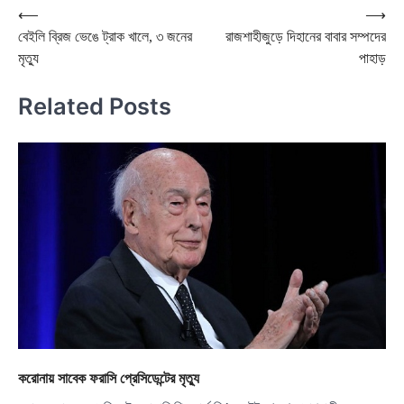
Post
⟵
⟶
বেইলি ব্রিজ ভেঙে ট্রাক খালে, ৩ জনের
রাজশাহীজুড়ে দিহানের বাবার সম্পদের
navigation
মৃত্যু
পাহাড়
Related Posts
করোনায় সাবেক ফরাসি প্রেসিডেন্টের মৃত্যু