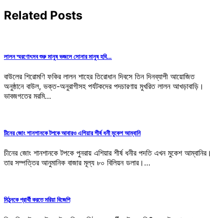
Related Posts
লালন স্মরণোৎসব শুরু মানুষ ভজলে সোনার মানুষ হবি…
বাউলের শিরোমণি ফকির লালন শাহের তিরোধান দিবসে তিন দিনব্যাপী আয়োজিত
অনুষ্ঠানে বাউল, ভক্ত-অনুরাগীসহ পর্যটকদের পদচারণায় মুখরিত লালন আখড়াবাড়ি।
ভাবজগতের মরমি…
চীনের জোং শানশানকে টপকে আবারও এশিয়ার শীর্ষ ধনী মুকেশ আম্বানি
চীনের জোং শানশানকে টপকে পুনরায় এশিয়ার শীর্ষ ধনীর পদতি এখন মুকেশ আম্বানির।
তার সম্পত্তির আনুমানিক বাজার মূল্য ৮০ বিলিয়ন ডলার।…
মিঠুনকে প্রার্থী করতে মরিয়া বিজেপি