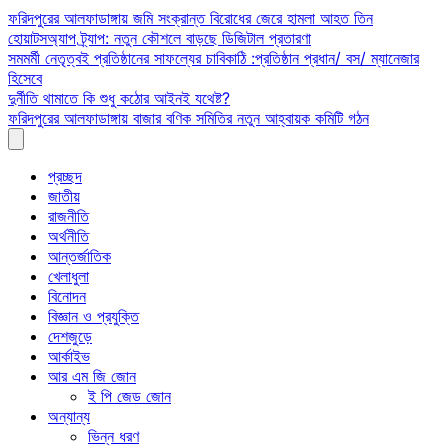
Skip
ফরিদপুরের আলফাডাঙ্গায় জমি সংক্রান্ত বিরোধের জেরে হামলা আহত তিন
to
হোয়াটসঅ্যাপ ট্র্যাপ: নতুন কৌশলে বাড়ছে ডিজিটাল প্রতারণা
content
সমমর্মী নেতৃত্বই প্রতিষ্ঠানের সাফল্যের চাবিকাঠি :প্রতিষ্ঠান প্রধান/ বস/ ম্যানেজার
হিসেবে
দুর্নীতি থামাতে কি শুধু কঠোর আইনই যথেষ্ট?
ফরিদপুরের আলফাডাঙ্গায় বাজার বণিক সমিতির নতুন আহ্বায়ক কমিটি গঠন
প্রচ্ছদ
জাতীয়
রাজনীতি
অর্থনীতি
আন্তর্জাতিক
খেলাধুলা
বিনোদন
বিজ্ঞান ও প্রযুক্তি
দেশজুড়ে
আর্কাইভ
আর এম জি জোন
ই পি জেড জোন
অন্যান্য
ভিন্ন ধরণ