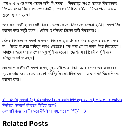
পরে ৬ ও ৭ মে শপথ নেবেন বাকি বিধায়করা। সিদ্ধান্ত নেওয়া হয়েছে বিধানসভার
স্পিকার হবেন বিমান বন্দ্যোপাধ্যায়ই। স্পিকার নির্বাচনের দিন দায়িত্ব পালন করবেন
সুব্রত মুখোপাধ্যায়।
তবে কারা মন্ত্রী হবেন সেই বিষয়ে এখনও কোনও সিদ্ধান্ত নেওয়া হয়নি। মমতা ঠিক
করবেন কারা মন্ত্রী হবেন। বৈঠকে উপস্থিত ছিলেন জয়ী বিধায়করাও।
বৈঠকে বিধায়কদের মমতা বলেছেন, বিধায়ক হয়ে যাওয়ার পরে অহঙ্কার করলে চলবে
না। জিতে যাওয়ায় দায়িত্ব আরও বেড়েছে। আপনারা যোগ্য জবাব দিয়ে জিতেছেন।
আমাদের জয়ে সারা দেশের মানুষ খুশি হয়েছেন। দেশের সব বিরোধীরা খুশি হয়ে
অভিনন্দন জানিয়েছেন।
এর আগে কালীঘাটে মমতা বলেন, মুখ্যমন্ত্রী পদে শপথ নেওয়ার পরে তার সরকারের
প্রধান কাজ হবে রাজ্যে করোনা পরিস্থিতি মোকাবিলা করা। তার পরেই বিজয় উৎসব
করবেন তারা।
Post
⟵
শুনেছি নবীজী (স) এর জীবদ্দশায় কোরআন লিপিবদ্ধ হয় নি। তাহলে কোরআনের
নির্ভুলতা সম্পর্কে কীভাবে নিশ্চিত হবো?
navigation
কোম্পানীগঞ্জে তরুণীর ঘরে ইউপি সদস্য, পরে গণপিটুনি
⟶
Related Posts