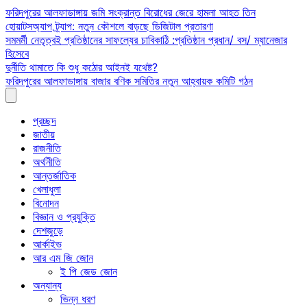
Skip
ফরিদপুরের আলফাডাঙ্গায় জমি সংক্রান্ত বিরোধের জেরে হামলা আহত তিন
to
হোয়াটসঅ্যাপ ট্র্যাপ: নতুন কৌশলে বাড়ছে ডিজিটাল প্রতারণা
content
সমমর্মী নেতৃত্বই প্রতিষ্ঠানের সাফল্যের চাবিকাঠি :প্রতিষ্ঠান প্রধান/ বস/ ম্যানেজার
হিসেবে
দুর্নীতি থামাতে কি শুধু কঠোর আইনই যথেষ্ট?
ফরিদপুরের আলফাডাঙ্গায় বাজার বণিক সমিতির নতুন আহ্বায়ক কমিটি গঠন
প্রচ্ছদ
জাতীয়
রাজনীতি
অর্থনীতি
আন্তর্জাতিক
খেলাধুলা
বিনোদন
বিজ্ঞান ও প্রযুক্তি
দেশজুড়ে
আর্কাইভ
আর এম জি জোন
ই পি জেড জোন
অন্যান্য
ভিন্ন ধরণ