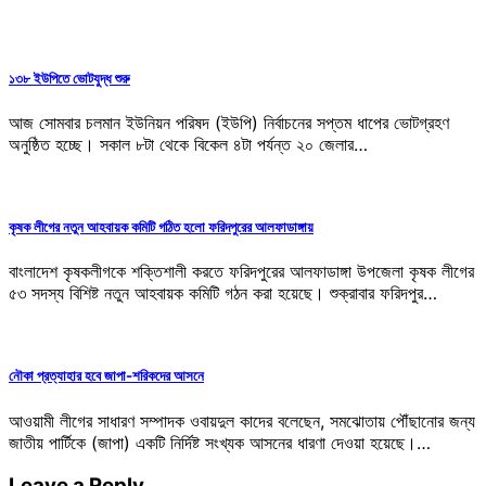
১৩৮ ইউপিতে ভোটযুদ্ধ শুরু
আজ সোমবার চলমান ইউনিয়ন পরিষদ (ইউপি) নির্বাচনের সপ্তম ধাপের ভোটগ্রহণ
অনুষ্ঠিত হচ্ছে। সকাল ৮টা থেকে বিকেল ৪টা পর্যন্ত ২০ জেলার…
কৃষক লীগের নতুন আহবায়ক কমিটি গঠিত হলো ফরিদপুরের আলফাডাঙ্গায়
বাংলাদেশ কৃষকলীগকে শক্তিশালী করতে ফরিদপুরের আলফাডাঙ্গা উপজেলা কৃষক লীগের
৫৩ সদস্য বিশিষ্ট নতুন আহবায়ক কমিটি গঠন করা হয়েছে। শুক্রাবার ফরিদপুর…
নৌকা প্রত্যাহার হবে জাপা-শরিকদের আসনে
আওয়ামী লীগের সাধারণ সম্পাদক ওবায়দুল কাদের বলেছেন, সমঝোতায় পৌঁছানোর জন্য
জাতীয় পার্টিকে (জাপা) একটি নির্দিষ্ট সংখ্যক আসনের ধারণা দেওয়া হয়েছে।…
Leave a Reply