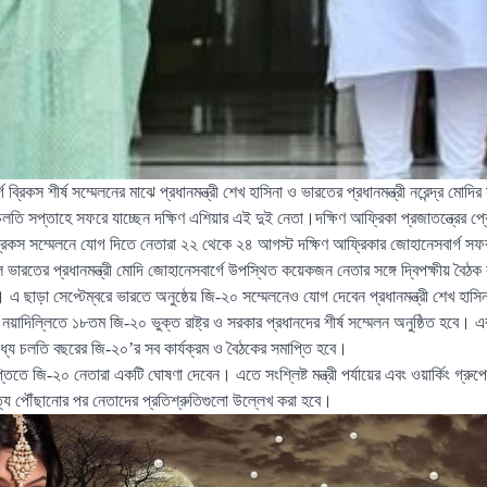
ব্রিকস শীর্ষ সম্মেলনের মাঝে প্রধানমন্ত্রী শেখ হাসিনা ও ভারতের প্রধানমন্ত্রী নরেন্দ্র মোদি
ি সপ্তাহে সফরে যাচ্ছেন দক্ষিণ এশিয়ার এই দুই নেতা।দক্ষিণ আফ্রিকা প্রজাতন্ত্রের প্রে
্রিকস সম্মেলনে যোগ দিতে নেতারা ২২ থেকে ২৪ আগস্ট দক্ষিণ আফ্রিকার জোহানেসবার্গ সফর
লে ভারতের প্রধানমন্ত্রী মোদি জোহানেসবার্গে উপস্থিত কয়েকজন নেতার সঙ্গে দ্বিপক্ষীয় বৈঠ
। এ ছাড়া সেপ্টেম্বরে ভারতে অনুষ্ঠেয় জি-২০ সম্মেলনেও যোগ দেবেন প্রধানমন্ত্রী শেখ হাসি
়াদিল্লিতে ১৮তম জি-২০ ভুক্ত রাষ্ট্র ও সরকার প্রধানদের শীর্ষ সম্মেলন অনুষ্ঠিত হবে। এর মধ
মধ্যে চলতি বছরের জি-২০’র সব কার্যক্রম ও বৈঠকের সমাপ্তি হবে।
াপ্তিতে জি-২০ নেতারা একটি ঘোষণা দেবেন। এতে সংশ্লিষ্ট মন্ত্রী পর্যায়ের এবং ওয়ার্কিং গ্
ে পৌঁছানোর পর নেতাদের প্রতিশ্রুতিগুলো উল্লেখ করা হবে।