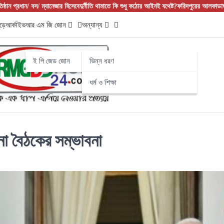
স/ ম্যানেজার হিসেবে
দুর্নীতি থামাতে কি শুধু কঠোর আইনই যথেষ্ট?
ফরিদপুরের আলফাডাঙ্গায় বাজার বণিক
ড়ে
আর্কাইভ
আর এম জি জোন
অন্যান্য
ই পি জেড জোন
ভিন্ন ধরণ
ধর্ম ও শিক্ষা
িনা বৈঠকের সম্ভাবনা