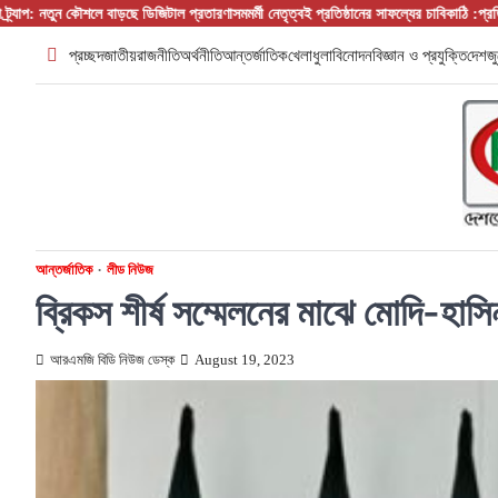
Skip
কৌশলে বাড়ছে ডিজিটাল প্রতারণা
সমমর্মী নেতৃত্বই প্রতিষ্ঠানের সাফল্যের চাবিকাঠি :প্রতিষ্ঠান প্রধান/ ব
to
প্রচ্ছদ
জাতীয়
রাজনীতি
অর্থনীতি
আন্তর্জাতিক
খেলাধুলা
বিনোদন
বিজ্ঞান ও প্রযুক্তি
দেশজু
content
আন্তর্জাতিক
লীড নিউজ
ব্রিকস শীর্ষ সম্মেলনের মাঝে মোদি-হাস
আরএমজি বিডি নিউজ ডেস্ক
August 19, 2023