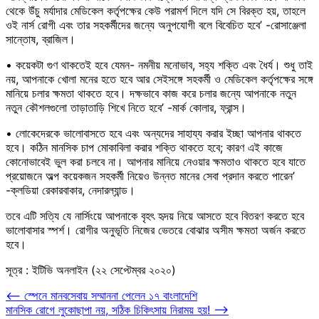
থেকে উঁচু মর্যাদার মেডিকেল কর্তৃপক্ষের কেউ পরামর্শ দিলে যদি সে বিরক্ত হয়, তাহলে
ওই নার্স রোগী এবং তার সহকর্মীদের জন্যে অনুপযোগী বলে বিবেচিত হবে’ -রোসাঞ্জেলা
সান্তোষ, ব্রাজিল।
• কয়েকটা গুণ থাকতেই হবে যেমন- নমনীয় মনোভাব, সহ্য শক্তি এবং ধৈর্য। শুধু তাই
নয়, আপনাকে খোলা মনের হতে হবে আর সেইসঙ্গে সহকর্মী ও মেডিকেল কর্তৃপক্ষের সঙ্গে
মানিয়ে চলার ক্ষমতা থাকতে হবে। দক্ষভাবে কাজ করে চলার জন্যে আপনাকে নতুন
নতুন কৌশলগুলো তাড়াতাড়ি শিখে নিতে হবে’ -মার্ক কোলার, ফ্রান্স।
• লোকেদেরকে ভালোবাসতে হবে এবং অন্যদের সাহায্য করার ইচ্ছা আপনার থাকতে
হবে। কঠিন মানসিক চাপ মোকাবিলা করার শক্তি থাকতে হবে; কারণ এই কাজে
কোনোভাবেই ভুল করা চলবে না। আপনার মানিয়ে নেওয়ার ক্ষমতাও থাকতে হবে যাতে
প্রয়োজনে অল্প কয়েকজন সহকর্মী নিয়েও উন্নত মানের সেবা প্রদান করতে পারেন’
-ক্লডিয়া রেকারবাকার, নেদারল্যান্ড।
তবে এটি সত্যি যে নার্সিংয়ে আপনাকে বৃহৎ হৃদয় নিয়ে আসতে হবে বিতরণ করতে হবে
ভালোবাসার স্পর্শ। রোগীর অনুভূতি নিজের ভেতরে বোঝার অসীম ক্ষমতা অর্জন করতে
হবে।
সূত্র
: ইটিভি অনলাইন (২২ সেপ্টেম্বর ২০২০)
Post
⟵
স্পেনে মানবসেবায় সম্মাননা পেলেন ১৭ বাংলাদেশি
মানসিক রোগে লুকোছাপা নয়, সঠিক চিকিৎসায় নিরাময় হয়!
⟶
navigation