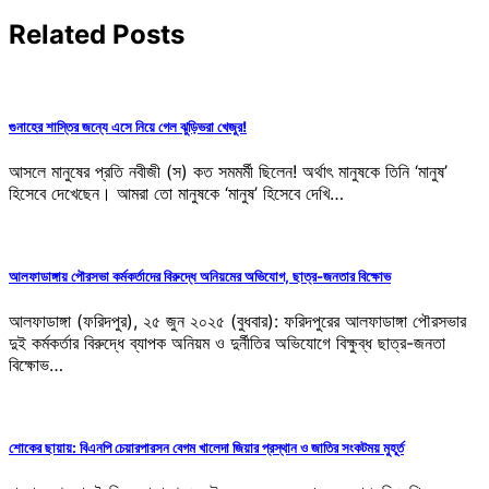
Related Posts
গুনাহের শাস্তির জন্যে এসে নিয়ে গেল ঝুড়িভরা খেজুর!
আসলে মানুষের প্রতি নবীজী (স) কত সমমর্মী ছিলেন! অর্থাৎ মানুষকে তিনি ‘মানুষ’
হিসেবে দেখেছেন। আমরা তো মানুষকে ‘মানুষ’ হিসেবে দেখি…
আলফাডাঙ্গায় পৌরসভা কর্মকর্তাদের বিরুদ্ধে অনিয়মের অভিযোগ, ছাত্র-জনতার বিক্ষোভ
আলফাডাঙ্গা (ফরিদপুর), ২৫ জুন ২০২৫ (বুধবার): ফরিদপুরের আলফাডাঙ্গা পৌরসভার
দুই কর্মকর্তার বিরুদ্ধে ব্যাপক অনিয়ম ও দুর্নীতির অভিযোগে বিক্ষুব্ধ ছাত্র-জনতা
বিক্ষোভ…
শোকের ছায়ায়: বিএনপি চেয়ারপারসন বেগম খালেদা জিয়ার প্রস্থান ও জাতির সংকটময় মুহূর্ত