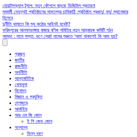
Skip
হোয়াটসঅ্যাপ ট্র্যাপ: নতুন কৌশলে বাড়ছে ডিজিটাল প্রতারণা
to
সমমর্মী নেতৃত্বই প্রতিষ্ঠানের সাফল্যের চাবিকাঠি :প্রতিষ্ঠান প্রধান/ বস/ ম্যানেজার
content
হিসেবে
দুর্নীতি থামাতে কি শুধু কঠোর আইনই যথেষ্ট?
ফরিদপুরের আলফাডাঙ্গায় বাজার বণিক সমিতির নতুন আহ্বায়ক কমিটি গঠন
আমড়া : দামে সস্তা, গুণে সেরা! নামের শুরুতে ‘আম’ থাকলেই কি আম হয়?
প্রচ্ছদ
জাতীয়
রাজনীতি
অর্থনীতি
আন্তর্জাতিক
খেলাধুলা
বিনোদন
বিজ্ঞান ও প্রযুক্তি
দেশজুড়ে
আর্কাইভ
আর এম জি জোন
ই পি জেড জোন
অন্যান্য
ভিন্ন ধরণ