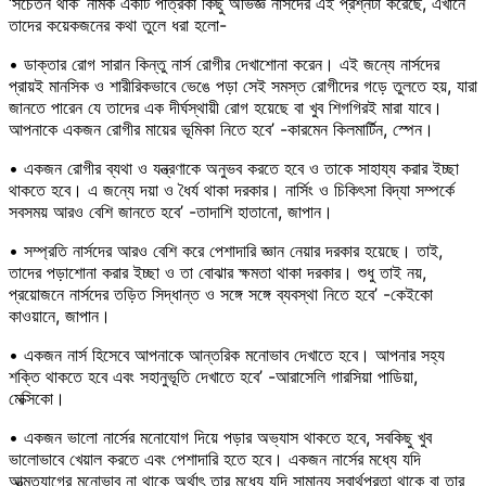
‘সচেতন থাক’ নামক একটি পত্রিকা কিছু অভিজ্ঞ নার্সদের এই প্রশ্নটা করেছে, এখানে
তাদের কয়েকজনের কথা তুলে ধরা হলো-
• ডাক্তার রোগ সারান কিন্তু নার্স রোগীর দেখাশোনা করেন। এই জন্যে নার্সদের
প্রায়ই মানসিক ও শারীরিকভাবে ভেঙে পড়া সেই সমস্ত রোগীদের গড়ে তুলতে হয়, যারা
জানতে পারেন যে তাদের এক দীর্ঘস্থায়ী রোগ হয়েছে বা খুব শিগগিরই মারা যাবে।
আপনাকে একজন রোগীর মায়ের ভূমিকা নিতে হবে’ -কারমেন কিলমার্টিন, স্পেন।
• একজন রোগীর ব্যথা ও যন্ত্রণাকে অনুভব করতে হবে ও তাকে সাহায্য করার ইচ্ছা
থাকতে হবে। এ জন্যে দয়া ও ধৈর্য থাকা দরকার। নার্সিং ও চিকিৎসা বিদ্যা সম্পর্কে
সবসময় আরও বেশি জানতে হবে’ -তাদাশি হাতানো, জাপান।
• সম্প্রতি নার্সদের আরও বেশি করে পেশাদারি জ্ঞান নেয়ার দরকার হয়েছে। তাই,
তাদের পড়াশোনা করার ইচ্ছা ও তা বোঝার ক্ষমতা থাকা দরকার। শুধু তাই নয়,
প্রয়োজনে নার্সদের তড়িত সিদ্ধান্ত ও সঙ্গে সঙ্গে ব্যবস্থা নিতে হবে’ -কেইকো
কাওয়ানে, জাপান।
• একজন নার্স হিসেবে আপনাকে আন্তরিক মনোভাব দেখাতে হবে। আপনার সহ্য
শক্তি থাকতে হবে এবং সহানুভূতি দেখাতে হবে’ -আরাসেলি গারসিয়া পাডিয়া,
মেক্সিকো।
• একজন ভালো নার্সের মনোযোগ দিয়ে পড়ার অভ্যাস থাকতে হবে, সবকিছু খুব
ভালোভাবে খেয়াল করতে এবং পেশাদারি হতে হবে। একজন নার্সের মধ্যে যদি
আত্মত্যাগের মনোভাব না থাকে অর্থাৎ তার মধ্যে যদি সামান্য স্বার্থপরতা থাকে বা তার