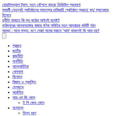
Skip
হোয়াটসঅ্যাপ ট্র্যাপ: নতুন কৌশলে বাড়ছে ডিজিটাল প্রতারণা
to
সমমর্মী নেতৃত্বই প্রতিষ্ঠানের সাফল্যের চাবিকাঠি :প্রতিষ্ঠান প্রধান/ বস/ ম্যানেজার
content
হিসেবে
দুর্নীতি থামাতে কি শুধু কঠোর আইনই যথেষ্ট?
ফরিদপুরের আলফাডাঙ্গায় বাজার বণিক সমিতির নতুন আহ্বায়ক কমিটি গঠন
আমড়া : দামে সস্তা, গুণে সেরা! নামের শুরুতে ‘আম’ থাকলেই কি আম হয়?
প্রচ্ছদ
জাতীয়
রাজনীতি
অর্থনীতি
আন্তর্জাতিক
খেলাধুলা
বিনোদন
বিজ্ঞান ও প্রযুক্তি
দেশজুড়ে
আর্কাইভ
আর এম জি জোন
ই পি জেড জোন
অন্যান্য
ভিন্ন ধরণ