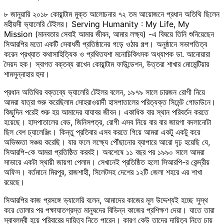
৮ জানুয়ারি ২০১৮ কোয়ান্টাম মুক্ত আলোচনার ৭২ তম আয়োজনে প্রধান অতিথি ছিলেন
মহীয়সী ভ্যালেরি টেইলর। Serving Humanity : My Life, My
Mission (মানবতার সেবাই আমার জীবন, আমার লক্ষ্য) -এ বিষয়ে তিনি শুনিয়েছেন
সিআরপির মতো একটি সেবাধর্মী প্রতিষ্ঠানের গড়ে ওঠার গল্প। অনুষ্ঠানে সভাপতিত্ব
করেন প্রখ্যাত কথাসাহিত্যিক ও প্রথিতযশা মনোচিকিৎসক অধ্যাপক ডা. আনোয়ারা
সৈয়দ হক। স্বাগত বক্তব্য রাখেন কোয়ান্টাম ফাউন্ডেশন, উত্তরা শাখার মোমেন্টিয়ার
শামসুন্নাহার হুদা।
প্রধান অতিথির বক্তব্যে ভ্যালেরি টেইলর বলেন, ১৯৭৯ সালে চারজন রোগী নিয়ে
আমরা যাত্রা শুরু করেছিলাম সোহরাওয়ার্দী হাসপাতালের পরিত্যক্ত সিমেন্ট গোডাউনে।
কিছুদিন পরেই শুরু হয় আমাদের যাযাবর জীবন। একাধিক বার স্থান পরিবর্তন করতে
হয়েছে। হাসপাতালের বেড, জিনিসপত্র, রোগী এসব নিয়ে বার বার জায়গা বদলানোটা
ছিল বেশ চ্যালেঞ্জিং। কিন্তু প্রতিবার এসব করতে গিয়ে আমরা একটু একটু করে
অভিজ্ঞতা সঞ্চয় করেছি। যার ফলে লক্ষ্যে পৌঁছানোর ব্যাপারে আরো দৃঢ় হয়েছি যে,
সিআরপি-কে আমরা প্রতিষ্ঠিত করবই। অবশেষে ১১ বছর পর ১৯৯০ সালে আমরা
সাভারে একটা স্থায়ী জায়গা পেলাম। সেখানেই প্রতিষ্ঠিত হলো সিআরপি-র কেন্দ্রীয়
অফিস। বর্তমানে মিরপুর, রাজশাহী, সিলেটসহ দেশের ১২টি জেলা শহরে এর শাখা
রয়েছে।
সিআরপির কাজ প্রসঙ্গে ভ্যালেরি বলেন, আমাদের কাজের মূল উদ্দেশ্যই হচ্ছে সুস্থ
করে তোলার পর পক্ষাঘাতগ্রস্ত মানুষদের বিভিন্ন কাজের প্রশিক্ষণ দেয়া। যাতে তারা
স্বাবলম্বী হয়ে পরিবারের দায়িত্ব নিতে পারেন। কারণ কেউ তাদের দায়িত্ব নিতে চায়