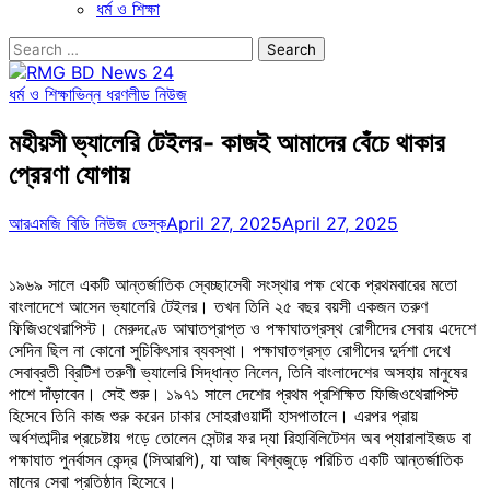
ধর্ম ও শিক্ষা
Search
for:
ধর্ম ও শিক্ষা
ভিন্ন ধরণ
লীড নিউজ
মহীয়সী ভ্যালেরি টেইলর- কাজই আমাদের বেঁচে থাকার
প্রেরণা যোগায়
আরএমজি বিডি নিউজ ডেস্ক
April 27, 2025
April 27, 2025
১৯৬৯ সালে একটি আন্তর্জাতিক স্বেচ্ছাসেবী সংস্থার পক্ষ থেকে প্রথমবারের মতো
বাংলাদেশে আসেন ভ্যালেরি টেইলর। তখন তিনি ২৫ বছর বয়সী একজন তরুণ
ফিজিওথেরাপিস্ট। মেরুদণ্ডে আঘাতপ্রাপ্ত ও পক্ষাঘাতগ্রস্থ রোগীদের সেবায় এদেশে
সেদিন ছিল না কোনো সুচিকিৎসার ব্যবস্থা। পক্ষাঘাতগ্রস্ত রোগীদের দুর্দশা দেখে
সেবাব্রতী ব্রিটিশ তরুণী ভ্যালেরি সিদ্ধান্ত নিলেন, তিনি বাংলাদেশের অসহায় মানুষের
পাশে দাঁড়াবেন। সেই শুরু। ১৯৭১ সালে দেশের প্রথম প্রশিক্ষিত ফিজিওথেরাপিস্ট
হিসেবে তিনি কাজ শুরু করেন ঢাকার সোহরাওয়ার্দী হাসপাতালে। এরপর প্রায়
অর্ধশতাব্দীর প্রচেষ্টায় গড়ে তোলেন সেন্টার ফর দ্যা রিহাবিলিটেশন অব প্যারালাইজড বা
পক্ষাঘাত পুনর্বাসন কেন্দ্র (সিআরপি), যা আজ বিশ্বজুড়ে পরিচিত একটি আন্তর্জাতিক
মানের সেবা প্রতিষ্ঠান হিসেবে।