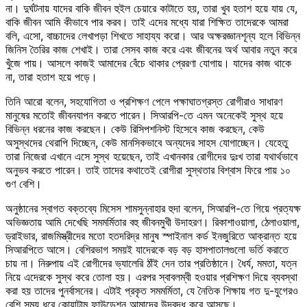
না। দুর্ঘটনায় যাদের বাকি জীবন হুইল চেয়ারে কাটাতে হয়, তারা খুব হতাশ হয়ে যায় যে,
বাকি জীবন আমি কীভাবে পার করব। তাই এদের মধ্যে যারা শিক্ষিত তাদেরকে আমরা
বলি, এসো, বাচ্চাদের লেখাপড়া শিখতে সাহায্য করো। আর অক্ষরজ্ঞানশূন্য হলে বিভিন্ন
জিনিস তৈরির কাজ শেখাই। তারা সেসব কাজ করে এবং জীবনের অর্থ আবার নতুন করে
খুঁজে পায়। আসলে কাজই আমাদের বেঁচে থাকার প্রেরণা যোগায়। যাদের কাজ থাকে
না, তারা হতাশ হয়ে পড়ে।
তিনি আরো বলেন, সহযোগিতা ও প্রশিক্ষণ পেলে পক্ষাঘাতগ্রস্ত রোগীরাও সাধারণ
মানুষের মতোই জীবনযাপন করতে পারেন। সিআরপি-তে এমন অনেকেই সুস্থ হয়ে
বিভিন্ন ধরনের কাজ করছেন। কেউ রিসিপশনিস্ট হিসেবে কাজ করছেন, কেউ
অসুস্থদের থেরাপি দিচ্ছেন, কেউ মানসিকভাবে অন্যদের সাহস যোগাচ্ছেন। যেহেতু
তারা নিজেরা এখানে এসে সুস্থ হয়েছেন, তাই এখানকার রোগীদের দুঃখ তারা যথার্থভাবে
অনুভব করতে পারেন। তাই তাদের কথাতেই রোগীরা সুস্থতার বিশ্বাস ফিরে পায় ১০
গুণ বেশি।
অনুষ্ঠানের স্বাগত বক্তব্যে মিসেস শামসুন্নাহার হুদা বলেন, সিআরপি-তে গিয়ে প্রত্যক্ষ
অভিজ্ঞতায় আমি দেখেছি সমমর্মিতার বহু জীবনমুখী উদাহরণ। রিকাশাওয়ালা, ঠেলাওয়ালা,
ড্রাইভার, রাজমিস্ত্রীদের মতো হতদরিদ্র মানুষ স্পাইনাল কর্ড ইনজুরিতে আক্রান্ত হয়ে
সিআরপিতে আসে। বেশিরভাগ সময়ই যাদেরকে বড় বড় হাসপাতালগুলো ভর্তি করাতে
চায় না। নিরুপায় এই রোগীদের ভ্যালেরি ঠাঁই দেন তার প্রতিষ্ঠানে। ধৈর্য, মমতা, যত্ন
নিয়ে এদেরকে সুস্থ করে তোলা হয়। এরপর স্বাবলম্বী হওয়ার প্রশিক্ষণ দিয়ে ব্যবস্থা
করা হয় তাদের পুনর্বাসনের। এটাই প্রকৃত সমমর্মিতা, যে নৈতিক শিক্ষায় গত দু-যুগেরও
বেশি সময় ধরে কোয়ান্টাম ফাউন্ডেশন আমাদের উদ্বুদ্ধ করে আসছে।