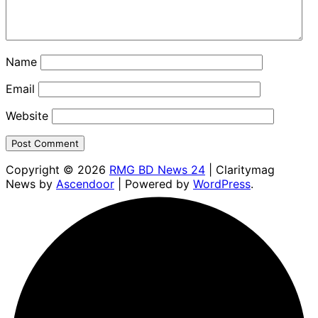
Name
Email
Website
Copyright © 2026
RMG BD News 24
| Claritymag
News by
Ascendoor
| Powered by
WordPress
.