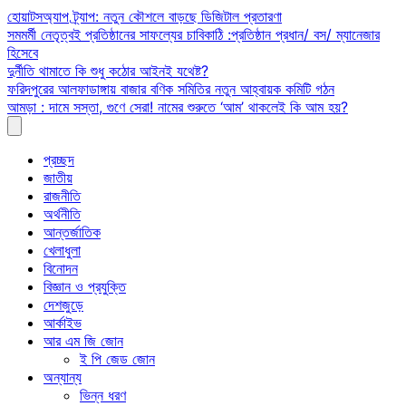
Skip
হোয়াটসঅ্যাপ ট্র্যাপ: নতুন কৌশলে বাড়ছে ডিজিটাল প্রতারণা
to
সমমর্মী নেতৃত্বই প্রতিষ্ঠানের সাফল্যের চাবিকাঠি :প্রতিষ্ঠান প্রধান/ বস/ ম্যানেজার
content
হিসেবে
দুর্নীতি থামাতে কি শুধু কঠোর আইনই যথেষ্ট?
ফরিদপুরের আলফাডাঙ্গায় বাজার বণিক সমিতির নতুন আহ্বায়ক কমিটি গঠন
আমড়া : দামে সস্তা, গুণে সেরা! নামের শুরুতে ‘আম’ থাকলেই কি আম হয়?
প্রচ্ছদ
জাতীয়
রাজনীতি
অর্থনীতি
আন্তর্জাতিক
খেলাধুলা
বিনোদন
বিজ্ঞান ও প্রযুক্তি
দেশজুড়ে
আর্কাইভ
আর এম জি জোন
ই পি জেড জোন
অন্যান্য
ভিন্ন ধরণ