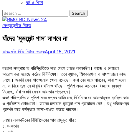
ধর্ম ও শিক্ষা
Search
for:
দেশজুড়ে
লীড নিউজ
যাঁদের ‘মুভমেন্ট পাস’ লাগবে না
আরএমজি বিডি নিউজ ডেস্ক
April 15, 2021
করোনা সংক্রমণের পরিস্থিতিতে সারা দেশে চলছে লকডাউন। কাজে ও চলাচলে
আরোপ করা হয়েছে কঠোর বিধিনিষেধ। তবে ব্যাংক, শিল্পকারখানা ও হাসপাতালে কাজ
চলছে। জরুরি সেবা খাতগুলোও খোলা রয়েছে। কারা বের হতে পারবেন, কারা পারবেন
না, এ নিয়ে ভুল–বোঝাবুঝির ঘটনাও ঘটছে। পুলিশ এমন অনেকের বিরুদ্ধে ব্যবস্থা
নিয়েছে, যাঁরা জরুরি সেবার আওতায় পড়েছেন।
এরই পরিপ্রেক্ষিতে পুলিশ সদর দপ্তর জানিয়েছে বিধিনিষেধের আওতামুক্ত ব্যক্তি কারা
ও প্রতিষ্ঠান কোনগুলো। তাদের চলাচলে মুভমেন্ট পাস প্রয়োজন নেই। শুধু পরিচয়পত্র
প্রদর্শন করে কর্মস্থলে আসা-যাওয়া করতে পারবেন।
চলমান লকডাউনের বিধিনিষেধের আওতামুক্ত যাঁরা:
১. ডাক্তার
২. নার্স