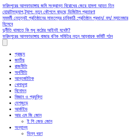
Skip
ফরিদপুরের আলফাডাঙ্গায় জমি সংক্রান্ত বিরোধের জেরে হামলা আহত তিন
to
হোয়াটসঅ্যাপ ট্র্যাপ: নতুন কৌশলে বাড়ছে ডিজিটাল প্রতারণা
content
সমমর্মী নেতৃত্বই প্রতিষ্ঠানের সাফল্যের চাবিকাঠি :প্রতিষ্ঠান প্রধান/ বস/ ম্যানেজার
হিসেবে
দুর্নীতি থামাতে কি শুধু কঠোর আইনই যথেষ্ট?
ফরিদপুরের আলফাডাঙ্গায় বাজার বণিক সমিতির নতুন আহ্বায়ক কমিটি গঠন
প্রচ্ছদ
জাতীয়
রাজনীতি
অর্থনীতি
আন্তর্জাতিক
খেলাধুলা
বিনোদন
বিজ্ঞান ও প্রযুক্তি
দেশজুড়ে
আর্কাইভ
আর এম জি জোন
ই পি জেড জোন
অন্যান্য
ভিন্ন ধরণ