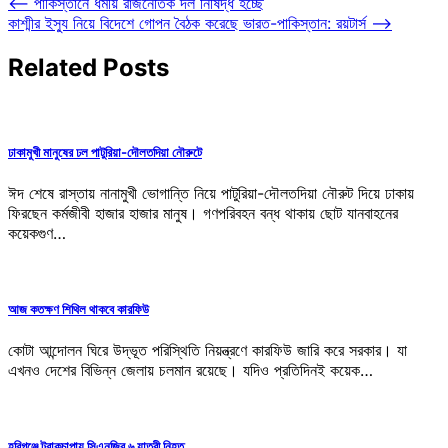
Post
⟵
পাকিস্তানে ধর্মীয় রাজনৈতিক দল নিষিদ্ধ হচ্ছে
কাশ্মীর ইস্যু নিয়ে বিদেশে গোপন বৈঠক করেছে ভারত-পাকিস্তান: রয়টার্স
⟶
navigation
Related Posts
ঢাকামুখী মানুষের ঢল পাটুরিয়া-দৌলতদিয়া নৌরুটে
ঈদ শেষে রাস্তায় নানামুখী ভোগান্তি নিয়ে পাটুরিয়া-দৌলতদিয়া নৌরুট দিয়ে ঢাকায়
ফিরছেন কর্মজীবী হাজার হাজার মানুষ। গণপরিবহন বন্ধ থাকায় ছোট যানবাহনের
কয়েকগুণ…
আজ কতক্ষণ শিথিল থাকবে কারফিউ
কোটা আন্দোলন ঘিরে উদ্ভূত পরিস্থিতি নিয়ন্ত্রণে কারফিউ জারি করে সরকার। যা
এখনও দেশের বিভিন্ন জেলায় চলমান রয়েছে। যদিও প্রতিদিনই কয়েক…
হবিগঞ্জে ট্রাকচাপায় সিএনজির ৬ যাত্রী নিহত