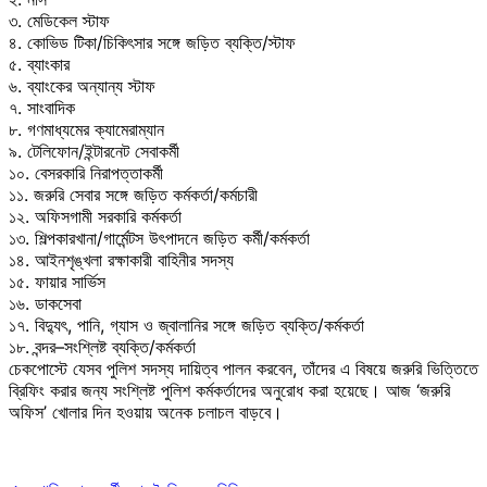
৩. মেডিকেল স্টাফ
৪. কোভিড টিকা/চিকিৎসার সঙ্গে জড়িত ব্যক্তি/স্টাফ
৫. ব্যাংকার
৬. ব্যাংকের অন্যান্য স্টাফ
৭. সাংবাদিক
৮. গণমাধ্যমের ক্যামেরাম্যান
৯. টেলিফোন/ইন্টারনেট সেবাকর্মী
১০. বেসরকারি নিরাপত্তাকর্মী
১১. জরুরি সেবার সঙ্গে জড়িত কর্মকর্তা/কর্মচারী
১২. অফিসগামী সরকারি কর্মকর্তা
১৩. শিল্পকারখানা/গার্মেন্টস উৎপাদনে জড়িত কর্মী/কর্মকর্তা
১৪. আইনশৃঙ্খলা রক্ষাকারী বাহিনীর সদস্য
১৫. ফায়ার সার্ভিস
১৬. ডাকসেবা
১৭. বিদ্যুৎ, পানি, গ্যাস ও জ্বালানির সঙ্গে জড়িত ব্যক্তি/কর্মকর্তা
১৮. বন্দর–সংশ্লিষ্ট ব্যক্তি/কর্মকর্তা
চেকপোস্টে যেসব পুলিশ সদস্য দায়িত্ব পালন করবেন, তাঁদের এ বিষয়ে জরুরি ভিত্তিতে
ব্রিফিং করার জন্য সংশ্লিষ্ট পুলিশ কর্মকর্তাদের অনুরোধ করা হয়েছে। আজ ‘জরুরি
অফিস’ খোলার দিন হওয়ায় অনেক চলাচল বাড়বে।