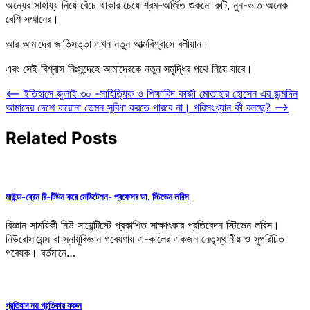
অন্যের সাহায্য নিয়ে বেঁচে থাকার চেয়ে শ্রম-অর্জিত শুকনো রুটি, নুন-ভাত অনেক
বেশি সম্মানের।
আর আমাদের জাতিসত্তা এখন নতুন আত্মবিশ্বাসে বলীয়ান।
এবং সেই বিশ্বাস নিঃসন্দেহে আমাদেরকে নতুন সমৃদ্ধির পথে নিয়ে যাবে।
Post
⟵
ইতিহাসে জুলাই ৩০ -সাহিত্যিক ও শিক্ষাবিদ কাজী মোতাহার হোসেন এর জন্মদিন
আমাদের দেশে করোনা তেমন সুবিধা করতে পারবে না। পরিসংখ্যান কী বলছে?
⟶
navigation
Related Posts
মাইন্ড-ব্রেন রি-টিউন করে মেডিটেশন- প্রফেসর ডা. স্টিভেন লরিস
বিজ্ঞান সাময়িকী নিউ সায়েন্টিস্টে প্রকাশিত সাক্ষাৎকার প্রতিবেদন স্টিভেন লরিস।
নিউরোসায়েন্স বা স্নায়ুবিজ্ঞান গবেষণায় এ-কালের একজন নেতৃস্থানীয় ও সুপরিচিত
গবেষক। বর্তমানে…
প্রতিবাদ নয় প্রতিকার করুন