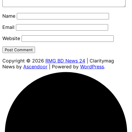
Name
Email
Website
Copyright © 2026
RMG BD News 24
| Claritymag
News by
Ascendoor
| Powered by
WordPress
.