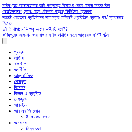
Skip
ফরিদপুরের আলফাডাঙ্গায় জমি সংক্রান্ত বিরোধের জেরে হামলা আহত তিন
to
হোয়াটসঅ্যাপ ট্র্যাপ: নতুন কৌশলে বাড়ছে ডিজিটাল প্রতারণা
content
সমমর্মী নেতৃত্বই প্রতিষ্ঠানের সাফল্যের চাবিকাঠি :প্রতিষ্ঠান প্রধান/ বস/ ম্যানেজার
হিসেবে
দুর্নীতি থামাতে কি শুধু কঠোর আইনই যথেষ্ট?
ফরিদপুরের আলফাডাঙ্গায় বাজার বণিক সমিতির নতুন আহ্বায়ক কমিটি গঠন
প্রচ্ছদ
জাতীয়
রাজনীতি
অর্থনীতি
আন্তর্জাতিক
খেলাধুলা
বিনোদন
বিজ্ঞান ও প্রযুক্তি
দেশজুড়ে
আর্কাইভ
আর এম জি জোন
ই পি জেড জোন
অন্যান্য
ভিন্ন ধরণ