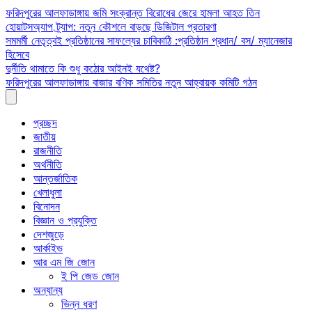
Skip
ফরিদপুরের আলফাডাঙ্গায় জমি সংক্রান্ত বিরোধের জেরে হামলা আহত তিন
to
হোয়াটসঅ্যাপ ট্র্যাপ: নতুন কৌশলে বাড়ছে ডিজিটাল প্রতারণা
content
সমমর্মী নেতৃত্বই প্রতিষ্ঠানের সাফল্যের চাবিকাঠি :প্রতিষ্ঠান প্রধান/ বস/ ম্যানেজার
হিসেবে
দুর্নীতি থামাতে কি শুধু কঠোর আইনই যথেষ্ট?
ফরিদপুরের আলফাডাঙ্গায় বাজার বণিক সমিতির নতুন আহ্বায়ক কমিটি গঠন
প্রচ্ছদ
জাতীয়
রাজনীতি
অর্থনীতি
আন্তর্জাতিক
খেলাধুলা
বিনোদন
বিজ্ঞান ও প্রযুক্তি
দেশজুড়ে
আর্কাইভ
আর এম জি জোন
ই পি জেড জোন
অন্যান্য
ভিন্ন ধরণ