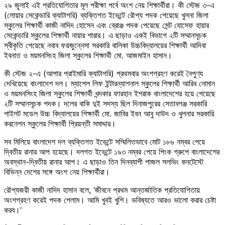
২৯ জুলাই এই প্রতিযোগিতার মূল পরীক্ষা পর্বে অংশ নেয় শিক্ষার্থীরা। কী স্টেজ ৩-এ
(লোয়ার সেকেন্ডারি ক্যাটাগরি) ব্যক্তিগত ইভেন্টে রৌপ্য পদক পেয়েছে খুলনা জিলা
স্কুলের শিক্ষার্থী কাজী নাদিদ হোসেন এবং ব্রোঞ্জ পদক পেয়েছে সেন্ট যোসেফ হায়ার
সেকেন্ডারি স্কুলের শিক্ষার্থী নায়ার শারার। এ ছাড়াও একই বিভাগে ২টি সম্মানসূচক
স্বীকৃতি পেয়েছে নবাব ফয়জুন্নেসা সরকারি বালিকা উচ্চবিদ্যালয়ের শিক্ষার্থী আদিবা
ইবনাত ও ময়মনসিংহ জিলা স্কুলের শিক্ষার্থী মো. আজমাইন হাসান।
কী স্টেজ ২-এ (আপার প্রাইমারি ক্যাটাগরি) প্রথমবার অংশগ্রহণ করেই নৈপুণ্য
দেখিয়েছে বাংলাদেশ দল। ম্যাপেল লিফ ইন্টারন্যাশনাল স্কুলের শিক্ষার্থী আরিব নোমান
ও ময়মনসিংহ জিলা স্কুলের শিক্ষার্থী খন্দকার ফারহান ইশরাক বাংলাদেশের হয়ে পেয়েছে
২টি সম্মানসূচক পদক। দলের বাকি দুই সদস্য ছিল দিনাজপুরের সেতাবগঞ্জ সরকারি
পাইলট মডেল উচ্চ বিদ্যালয়ের শিক্ষার্থী মো. জাবির ইবন আবু দাউদ ও খুলনার সরকারি
করনেশন স্কুলের শিক্ষার্থী প্রিয়ন্তী সমাদ্দার।
সব মিলিয়ে বাংলাদেশ দল ব্যক্তিগত ইভেন্টে সম্মিলিতভাবে মোট ১৮৬ নম্বর পেয়ে
দ্বিতীয় রানার আপ হয়েছে। দলগত ইভেন্টে ১৯৩ নম্বর পেয়ে পিংক গ্রুপে বাংলাদেশের
অবস্থান-দ্বিতীয় রানার আপ। এ ছাড়াও তিন দিনব্যাপী পাজল সলভিং কনটেস্টে
বিভিন্ন দেশের সঙ্গে অংশ নেয় শিক্ষার্থীরা।
রৌপ্যজয়ী কাজী নাদিদ হাসান বলে, ‘জীবনে প্রথম আন্তর্জাতিক প্রতিযোগিতায়
অংশগ্রহণ করেই পদক পেলাম। আমি খুবই খুশি। ভবিষ্যতে আরও ভালো করার চেষ্টা
করব।’