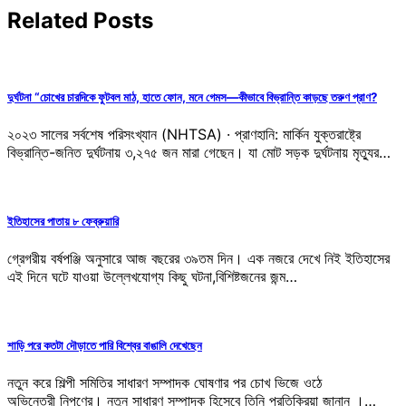
Related Posts
দুর্ঘটনা “চোখের চারদিকে ফুটবল মাঠ, হাতে ফোন, মনে গেমস—কীভাবে বিভ্রান্তি কাড়ছে তরুণ প্রাণ?
২০২৩ সালের সর্বশেষ পরিসংখ্যান (NHTSA) · প্রাণহানি: মার্কিন যুক্তরাষ্ট্রে
বিভ্রান্তি-জনিত দুর্ঘটনায় ৩,২৭৫ জন মারা গেছেন। যা মোট সড়ক দুর্ঘটনায় মৃত্যুর…
ইতিহাসের পাতায় ৮ ফেব্রুয়ারি
গ্রেগরীয় বর্ষপঞ্জি অনুসারে আজ বছরের ৩৯তম দিন। এক নজরে দেখে নিই ইতিহাসের
এই দিনে ঘটে যাওয়া উল্লেখযোগ্য কিছু ঘটনা,বিশিষ্টজনের জন্ম…
শাড়ি পরে কতটা দৌড়াতে পারি বিশ্বের বাঙালি দেখেছেন
নতুন করে শিল্পী সমিতির সাধারণ সম্পাদক ঘোষণার পর চোখ ভিজে ওঠে
অভিনেত্রী নিপুণের। নতুন সাধারণ সম্পাদক হিসেবে তিনি প্রতিক্রিয়া জানান ।…