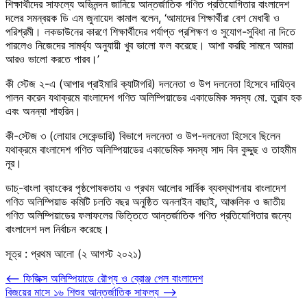
শিক্ষার্থীদের সাফল্যে অভিনন্দন জানিয়ে আন্তর্জাতিক গণিত প্রতিযোগিতার বাংলাদেশ
দলের সমন্বয়ক ডি এম জুনায়েদ কামাল বলেন, ‘আমাদের শিক্ষার্থীরা বেশ মেধাবী ও
পরিশ্রমী। লকডাউনের কারণে শিক্ষার্থীদের পর্যাপ্ত প্রশিক্ষণ ও সুযোগ-সুবিধা না দিতে
পারলেও নিজেদের সামর্থ্য অনুযায়ী খুব ভালো ফল করেছে। আশা করছি সামনে আমরা
আরও ভালো করতে পারব।’
কী স্টেজ ২-এ (আপার প্রাইমারি ক্যাটাগরি) দলনেতা ও উপ দলনেতা হিসেবে দায়িত্ব
পালন করেন যথাক্রমে বাংলাদেশ গণিত অলিম্পিয়াডের একাডেমিক সদস্য মো. তুরাব হক
এবং অনন্যা শাহরিন।
কী-স্টেজ ৩ (লোয়ার সেকেন্ডারি) বিভাগে দলনেতা ও উপ-দলনেতা হিসেবে ছিলেন
যথাক্রমে বাংলাদেশ গণিত অলিম্পিয়াডের একাডেমিক সদস্য সাদ বিন কুদ্দুছ ও তাহমীম
নূর।
ডাচ্-বাংলা ব্যাংকের পৃষ্ঠপোষকতায় ও প্রথম আলোর সার্বিক ব্যবস্থাপনায় বাংলাদেশ
গণিত অলিম্পিয়াড কমিটি চলতি বছর অনুষ্ঠিত অনলাইন বাছাই, আঞ্চলিক ও জাতীয়
গণিত অলিম্পিয়াডের ফলাফলের ভিত্তিতে আন্তর্জাতিক গণিত প্রতিযোগিতার জন্যে
বাংলাদেশ দল নির্বাচন করেছে।
সূত্র
: প্রথম আলো (২ আগস্ট ২০২১)
Post
⟵
ফিজিক্স অলিম্পিয়াডে রৌপ্য ও ব্রোঞ্জ পেল বাংলাদেশ
বিজয়ের মাসে ১৬ শিশুর আন্তর্জাতিক সাফল্য
⟶
navigation