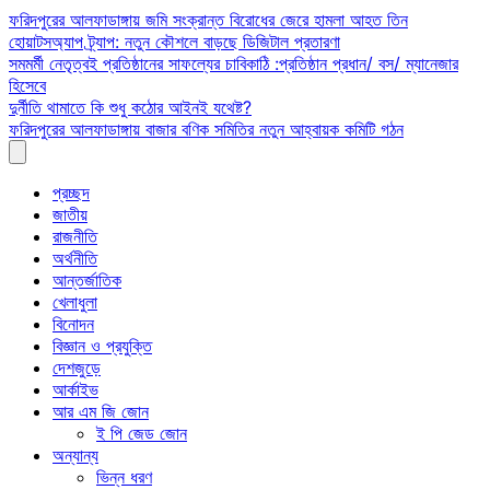
Skip
ফরিদপুরের আলফাডাঙ্গায় জমি সংক্রান্ত বিরোধের জেরে হামলা আহত তিন
to
হোয়াটসঅ্যাপ ট্র্যাপ: নতুন কৌশলে বাড়ছে ডিজিটাল প্রতারণা
content
সমমর্মী নেতৃত্বই প্রতিষ্ঠানের সাফল্যের চাবিকাঠি :প্রতিষ্ঠান প্রধান/ বস/ ম্যানেজার
হিসেবে
দুর্নীতি থামাতে কি শুধু কঠোর আইনই যথেষ্ট?
ফরিদপুরের আলফাডাঙ্গায় বাজার বণিক সমিতির নতুন আহ্বায়ক কমিটি গঠন
প্রচ্ছদ
জাতীয়
রাজনীতি
অর্থনীতি
আন্তর্জাতিক
খেলাধুলা
বিনোদন
বিজ্ঞান ও প্রযুক্তি
দেশজুড়ে
আর্কাইভ
আর এম জি জোন
ই পি জেড জোন
অন্যান্য
ভিন্ন ধরণ