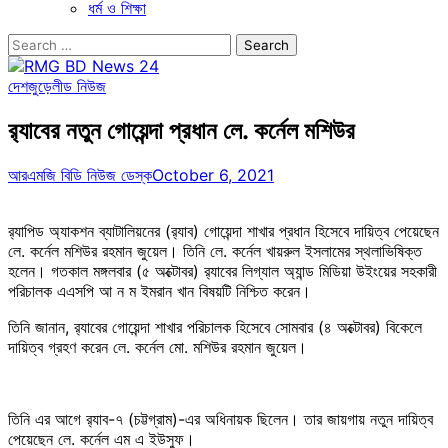
ধর্ম ও শিক্ষা
Search
for:
দেশজুড়ে
লীড নিউজ
র‌্যাবের নতুন গোয়েন্দা প্রধান লে. কর্নেল মশিউর
আরএমজি বিডি নিউজ ডেস্ক
October 6, 2021
র‌্যাপিড অ্যাকশন ব্যাটালিয়নের (র‌্যাব) গোয়েন্দা শাখার প্রধান হিসেবে দায়িত্ব পেয়েছেন
লে. কর্নেল মশিউর রহমান জুয়েল। তিনি লে. কর্নেল খায়রুল ইসলামের স্থলাভিষিক্ত
হলেন। গতকাল মঙ্গলবার (৫ অক্টোবর) র‌্যাবের লিগ্যাল অ্যান্ড মিডিয়া উইংয়ের সহকারী
পরিচালক এএসপি আ ন ম ইমরান খান বিষয়টি নিশ্চিত করেন।
তিনি জানান, র‌্যাবের গোয়েন্দা শাখার পরিচালক হিসেবে সোমবার (৪ অক্টোবর) বিকেলে
দায়িত্ব গ্রহণ করেন লে. কর্নেল মো. মশিউর রহমান জুয়েল।
তিনি এর আগে র‍্যাব-৭ (চট্টগ্রাম)-এর অধিনায়ক ছিলেন। তার জায়গায় নতুন দায়িত্ব
পেয়েছেন লে. কর্নেল এম এ ইউসুফ।