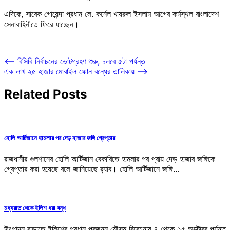
এদিকে, সাবেক গোয়েন্দা প্রধান লে. কর্নেল খায়রুল ইসলাম আগের কর্মস্থল বাংলাদেশ
সেনাবাহিনীতে ফিরে যাচ্ছেন।
Post
⟵
বিসিবি নির্বাচনের ভোটগ্রহণ শুরু, চলবে ৫টা পর্যন্ত
এক লাখ ২৫ হাজার মোবাইল ফোন বন্ধের তালিকায়
⟶
navigation
Related Posts
হোলি আর্টিজানে হামলার পর দেড় হাজার জঙ্গি গ্রেপ্তার
রাজধানীর গুলশানের হোলি আর্টিজান বেকারিতে হামলার পর প্রায় দেড় হাজার জঙ্গিকে
গ্রেপ্তার করা হয়েছে বলে জানিয়েছে র‍্যাব। হোলি আর্টিজানে জঙ্গি…
মধ্যরাত থেকে ইলিশ ধরা বন্ধ
উৎপাদন বাড়াতে ইলিশের প্রধান প্রজনন মৌসুম বিবেচনায় ৪ থেকে ২৫ অক্টোবর পর্যন্ত