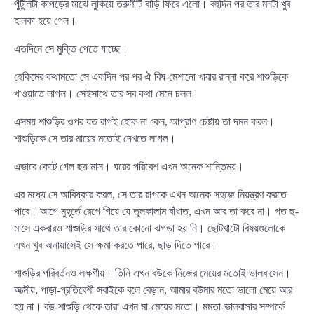
পুঁটুলিটা কাপড়ের মাঝে লুকিয়ে তরুণীটি বাড়ি ফিরে এলো। বহুদিন পর তার মনটা খুব
হালকা হয়ে গেল।
এতদিনে সে মুক্তি পেতে যাচ্ছে।
হেকিমের কথামতো সে একদিন পর পর ঐ বিষ-মেশানো খাবার রান্না করে শাশুড়িকে
খাওয়াতে লাগল। সেইসাথে তার সব কথা মেনে চলল।
এসময় শাশুড়ির ওপর যত রাগই হোক না কেন, আপ্রাণ চেষ্টায় তা দমন করল।
শাশুড়িকে সে তার মায়ের মতোই দেখতে লাগল।
এভাবে কেটে গেল ছয় মাস। ঘরের পরিবেশ এখন অনেক শান্তিময়।
এর মধ্যে সে আবিষ্কার করল, সে তার রাগকে এখন অনেক সহজে নিয়ন্ত্রণ করতে
পারে। আগে মুহূর্তে রেগে গিয়ে যে তুলকালাম বাঁধাত, এখন আর তা করে না। গত ছ-
মাসে একবারও শাশুড়ির সাথে তার কোনো ঝগড়া হয় নি। ছোটখাটো বিষয়গুলোকে
এখন খুব অনায়াসেই সে ক্ষমা করতে পারে, ছাড় দিতে পারে।
শাশুড়ির পরিবর্তনও লক্ষণীয়। তিনি এখন বউকে নিজের মেয়ের মতোই ভালবাসেন।
আত্মীয়, পাড়া-প্রতিবেশী সবাইকে বলে বেড়ান, আমার বউমার মতো ভালো মেয়ে আর
হয় না। বউ-শাশুড়ি থেকে তারা এখন মা-মেয়ের মতো। মমতা-ভালবাসার সম্পর্কে