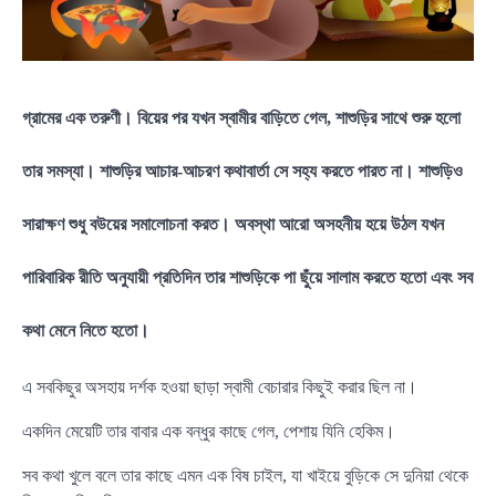
গ্রামের এক তরুণী। বিয়ের পর যখন স্বামীর বাড়িতে গেল, শাশুড়ির সাথে শুরু হলো
তার সমস্যা। শাশুড়ির আচার-আচরণ কথাবার্তা সে সহ্য করতে পারত না। শাশুড়িও
সারাক্ষণ শুধু বউয়ের সমালোচনা করত। অবস্থা আরো অসহনীয় হয়ে উঠল যখন
পারিবারিক রীতি অনুযায়ী প্রতিদিন তার শাশুড়িকে পা ছুঁয়ে সালাম করতে হতো এবং সব
কথা মেনে নিতে হতো।
এ সবকিছুর অসহায় দর্শক হওয়া ছাড়া স্বামী বেচারার কিছুই করার ছিল না।
একদিন মেয়েটি তার বাবার এক বন্ধুর কাছে গেল, পেশায় যিনি হেকিম।
সব কথা খুলে বলে তার কাছে এমন এক বিষ চাইল, যা খাইয়ে বুড়িকে সে দুনিয়া থেকে