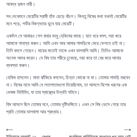
আবদ্ধ দুজন নারী।
সব দেখেশুনে মেয়েটির স্বামী হাঁফ ছেড়ে বাঁচল। কিন্তু বিষের কথা যখনই মেয়েটির
মনে পড়ে, গভীর বিষণ্নতায় ডুবে যায় মেয়েটি।
একদিন সে আবারও গেল বাবার বন্ধু হেকিমের কাছে। হাত ধরে বলল, দয়া করে
আমাকে সাহায্য করুন। আমি এখন আর আমার শাশুড়িকে মেরে ফেলতে চাই না।
তিনি বদলে গেছেন। মায়ের মতোই তাকে এখন ভালবাসি আমি। তিনিও আমাকে
অনেক আদর করেন। যে বিষ তার শরীরে ঢুকেছে, দয়া করে তা বের করে আনার
ব্যবস্থা করুন।
হেকিম হাসলেন। মাথা ঝাঁকিয়ে বললেন, চিন্তা কোরো না মা। তোমার শাশুড়ি মরবেন
না। বিষের নামে আমি যে লতাপাতাগুলো দিয়েছিলাম, তা আসলে বিশেষ ধরনের এক
ভেষজ ভিটামিন, যা তার স্বাস্থ্যের উন্নতি ঘটাবে।
বিষ আসলে ছিল তোমার মনে, তোমার দৃষ্টিভঙ্গিতে। এখন সে বিষ ভেসে গেছে তার
প্রতি তোমার ভালবাসা আর শ্রদ্ধায়।
Post
⟵
⟶
ইতিহাসে আগস্ট ২৯ – লেখক,
জনপ্রিয় সাহিত্যিক বুদ্ধদেব গুহ আর নেই