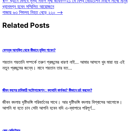
Post
⟵
ধ্যানে মিলবে সুস্থ সফল সুখী জীবন—২১ মে বিশ্ব মেডিটেশন দিবসে লাখো মানুষ
ধ্যানমগ্ন হবেন সম্মিলিত আয়োজনে
navigation
গাজায় ৬৩ শিশুসহ নিহত বেড়ে ২২০
⟶
Related Posts
ফেসবুক আসক্তি থেকে কীভাবে মুক্তি পাবেন?
শয়তান শয়তানি সম্পর্কে তরুণ প্রজন্মের ধারণা নাই… আমার আসলে খুব মায়া হয় এই
নতুন প্রজন্মের জন্যে। মানে শয়তান তার যত…
জীবন বদলের চাবিকাঠি অটোসাজেশন : কতখানি কার্যকর? কীভাবে চর্চা করবেন?
জীবন বদলায় দৃষ্টিভঙ্গি পরিবর্তনের সাথে। আর দৃষ্টিভঙ্গি বদলায় বিশ্বাসের আলোকে।
আপনি যা হতে চান সেটা আপনি হবেন যদি এ-ব্যাপারে পরিপূর্ণ…
কেন মেডিটেশন