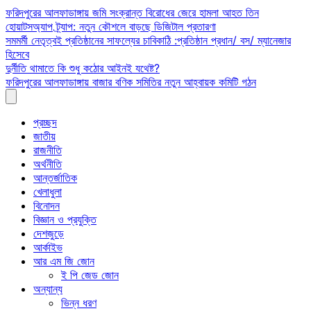
Skip
ফরিদপুরের আলফাডাঙ্গায় জমি সংক্রান্ত বিরোধের জেরে হামলা আহত তিন
to
হোয়াটসঅ্যাপ ট্র্যাপ: নতুন কৌশলে বাড়ছে ডিজিটাল প্রতারণা
content
সমমর্মী নেতৃত্বই প্রতিষ্ঠানের সাফল্যের চাবিকাঠি :প্রতিষ্ঠান প্রধান/ বস/ ম্যানেজার
হিসেবে
দুর্নীতি থামাতে কি শুধু কঠোর আইনই যথেষ্ট?
ফরিদপুরের আলফাডাঙ্গায় বাজার বণিক সমিতির নতুন আহ্বায়ক কমিটি গঠন
প্রচ্ছদ
জাতীয়
রাজনীতি
অর্থনীতি
আন্তর্জাতিক
খেলাধুলা
বিনোদন
বিজ্ঞান ও প্রযুক্তি
দেশজুড়ে
আর্কাইভ
আর এম জি জোন
ই পি জেড জোন
অন্যান্য
ভিন্ন ধরণ