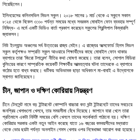
গিয়েছিলেন।
ইলিনয়েসের কলিনসভিল মিডল স্কুল। ২০১৮ সালের ১ মার্চ থেকে এ স্কুলে সকাল
৮:২৫ থেকে বিকেল ৩:৩০ পর্যন্ত সময়ের মধ্যে সবরকম মোবাইল ফোন ব্যবহার সম্পূর্ণ
নিষিদ্ধ- এ মর্মে একটি ভিডিও বার্তা প্রকাশ করেছেন স্কুলের প্রিন্সিপাল কিম্বারলি
জ্যাকসন।
নিউ ইংল্যান্ড অঞ্চলের সর্ব উত্তরের রাজ্য মেইন। এ রাজ্যের অক্সফোর্ড হিলস মিডল
স্কুল কর্তৃপক্ষও সম্প্রতি স্কুল আওয়ারে শিক্ষার্থীদের কাছে মোবাইল ফোন থাকার
ব্যাপারে তারা ‘জিরো টলারেন্স’ নীতির কথা ঘোষণা করেছে। তারা বলেন, সোশাল মিডিয়া
বুলিংয়ের কারণে সাম্প্রতিক কয়েকটি শিক্ষার্থীর আত্মহত্যার ঘটনা তাদেরকে এ ব্যাপারে
কঠোর হতে বাধ্য করছে। গুটিকয় অভিভাবক ছাড়া অধিকাংশ মা-বাবাই এ উদ্যোগকে
স্বাগত জানিয়েছেন।
চীন, জাপান ও দক্ষিণ কোরিয়ায় নিয়ন্ত্রণ
চীনে টেনসেন্ট নামে বড় ইন্টারনেট কোম্পানি বাচ্চারা কত ঘন্টা ইন্টারনেটে তাদের সবচেয়ে
জনপ্রিয় খেলাগুলো খেলবে, তার সময়সীমা বেঁধে দিয়েছে। জাপানে যারা খেলে তারা
প্রতিমাসে একটা নির্দিষ্ট সময়ের বেশি খেললে তাদের সতর্কবার্তা পাঠানো হয়। দক্ষিণ
কোরিয়ার সরকার একটা নতুন আইন করেছে যাতে ১৬ বছরের কমবয়সীদের মধ্যরাত
থেকে ভোর ছয়টা পর্যন্ত অনলাইন গেমস খেলার ওপর নিষেধাজ্ঞা আরোপ করা হয়েছে।