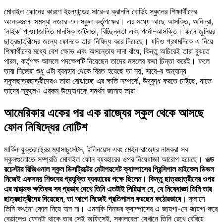
মোবাইল ফোনের কারণে ইংল্যান্ডের সারে-র ক্রানলি বোর্ডিং স্কুলের শিক্ষার্থীদের
অনেকগুলো সমস্যা নজরে এল স্কুল কর্তৃপক্ষের। এর মধ্যে আছে আসক্তি, অনিদ্রা,
‘লাইক’ পাওয়াজানিত মানসিক জটিলতা, বিচ্ছিন্নতা এবং পর্নো-আসক্তি। ফলে জুনিয়র
ছাত্রছাত্রীদের জন্যে ফোনকে তারা নিষিদ্ধ করে দিয়েছে। যদিও প্রথমদিকে এ নিয়ে
শিক্ষার্থীদের মধ্যে বেশ ক্ষোভ এবং অসন্তোষ দানা বাঁধে, কিন্তু অচিরেই তারা বুঝতে
পারল, কর্তৃপক্ষ আসলে পদক্ষেপটি নিয়েছেন তাদের মঙ্গলের কথা চিন্তা করেই। ফলে
তারা নিজেরা শুধু এটা ব্যবহার থেকে বিরত হয়েছে তা নয়, সারে-র অন্যান্য
স্কুলছাত্রছাত্রীদেরও তারা বোঝাচ্ছে এর ক্ষতি সম্পর্কে, উদ্বুদ্ধ করতে চাইছে, যাতে
তাদের স্কুলেও এরকম উদ্যোগকে সমর্থন জানায় তারা।
আমেরিকার একের পর এক রাজ্যের স্কুল থেকে আসছে
ফোন নিষিদ্ধের নোটিশ
মার্কিন যুক্তরাষ্ট্রের ম্যাসাচুসেটস, ইলিনয়েস এবং মেইন রাজ্যের নামকরা সব
স্কুলগুলোতে সম্প্রতি মোবাইল ফোন ব্যবহারের ওপর নিষেধাজ্ঞা আরোপ হয়েছে।
ওল্ড
রচেস্টার রিজিওনাল স্কুল ডিসট্রিক্টের মেটাপয়সেট ক্যাম্পাসের প্রিন্সিপাল মাইকেল ডিভল
নিজেই একসময় শিশুদের প্রযুক্তি ব্যবহারের পক্ষে ছিলেন। কিন্তু ছাত্রছাত্রীদের ওপর
এর মারাত্মক ক্ষতিকর সব প্রভাব দেখে তিনি এতটাই সিরিয়াস যে, যে নিষেধাজ্ঞা তিনি তার
ছাত্রছাত্রীদের দিয়েছেন, তা আগে নিজেই প্রতিপালন করছেন কঠোরভাবে।
ক্লাসে
তিনি কখনো ফোন নিয়ে যান না। এমনকি দিনভর ক্যাম্পাসের এ জায়গা-সে জায়গা করে
বেড়ালেও ফোনটা থাকে তার সেই অফিসেই, সকালবেলা যেখানে তিনি রেখে বেরিয়ে