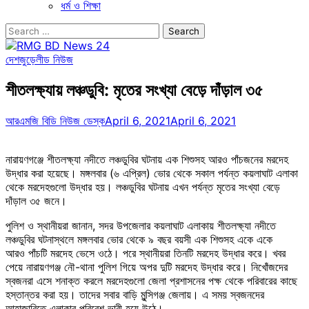
ধর্ম ও শিক্ষা
Search
for:
দেশজুড়ে
লীড নিউজ
শীতলক্ষ্যায় লঞ্চডুবি: মৃতের সংখ্যা বেড়ে দাঁড়াল ৩৫
আরএমজি বিডি নিউজ ডেস্ক
April 6, 2021
April 6, 2021
নারায়ণগঞ্জে শীতলক্ষ্যা নদীতে লঞ্চডুবির ঘটনায় এক শিশুসহ আরও পাঁচজনের মরদেহ
উদ্ধার করা হয়েছে। মঙ্গলবার (৬ এপ্রিল) ভোর থেকে সকাল পর্যন্ত কয়লাঘাট এলাকা
থেকে মরদেহগুলো উদ্ধার হয়। লঞ্চডুবির ঘটনায় এখন পর্যন্ত মৃতের সংখ্যা বেড়ে
দাঁড়াল ৩৫ জনে।
পুলিশ ও স্থানীয়রা জানান, সদর উপজেলার কয়লাঘাট এলাকায় শীতলক্ষ্যা নদীতে
লঞ্চডুবির ঘটনাস্থলে মঙ্গলবার ভোর থেকে ৯ বছর বয়সী এক শিশুসহ একে একে
আরও পাঁচটি মরদেহ ভেসে ওঠে। পরে স্থানীয়রা তিনটি মরদেহ উদ্ধার করে। খবর
পেয়ে নারায়ণগঞ্জ নৌ-থানা পুলিশ গিয়ে অপর দুটি মরদেহ উদ্ধার করে। নিখোঁজদের
স্বজনরা এসে শনাক্ত করলে মরদেহগুলো জেলা প্রশাসনের পক্ষ থেকে পরিবারের কাছে
হস্তান্তর করা হয়। তাদের সবার বাড়ি মুন্সিগঞ্জ জেলায়। এ সময় স্বজনদের
আহাজারিতে এলাকার পরিবেশ ভারী হয়ে উঠে।