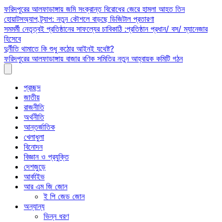
Skip
ফরিদপুরের আলফাডাঙ্গায় জমি সংক্রান্ত বিরোধের জেরে হামলা আহত তিন
to
হোয়াটসঅ্যাপ ট্র্যাপ: নতুন কৌশলে বাড়ছে ডিজিটাল প্রতারণা
content
সমমর্মী নেতৃত্বই প্রতিষ্ঠানের সাফল্যের চাবিকাঠি :প্রতিষ্ঠান প্রধান/ বস/ ম্যানেজার
হিসেবে
দুর্নীতি থামাতে কি শুধু কঠোর আইনই যথেষ্ট?
ফরিদপুরের আলফাডাঙ্গায় বাজার বণিক সমিতির নতুন আহ্বায়ক কমিটি গঠন
প্রচ্ছদ
জাতীয়
রাজনীতি
অর্থনীতি
আন্তর্জাতিক
খেলাধুলা
বিনোদন
বিজ্ঞান ও প্রযুক্তি
দেশজুড়ে
আর্কাইভ
আর এম জি জোন
ই পি জেড জোন
অন্যান্য
ভিন্ন ধরণ