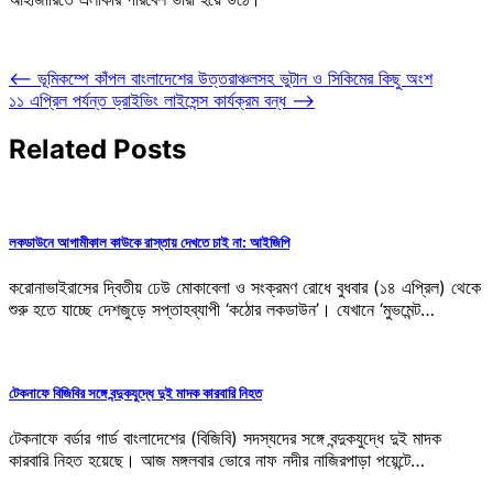
Post
⟵
ভূমিকম্পে কাঁপল বাংলাদেশের উত্তরাঞ্চলসহ ভুটান ও সিকিমের কিছু অংশ
১১ এপ্রিল পর্যন্ত ড্রাইভিং লাইসেন্স কার্যক্রম বন্ধ
⟶
navigation
Related Posts
লকডাউনে আগামীকাল কাউকে রাস্তায় দেখতে চাই না: আইজিপি
করোনাভাইরাসের দ্বিতীয় ঢেউ মোকাবেলা ও সংক্রমণ রোধে বুধবার (১৪ এপ্রিল) থেকে
শুরু হতে যাচ্ছে দেশজুড়ে সপ্তাহব্যাপী ‘কঠোর লকডাউন’। যেখানে ‘মুভমেন্ট…
টেকনাফে বিজিবির সঙ্গে বন্দুকযুদ্ধে দুই মাদক কারবারি নিহত
টেকনাফে বর্ডার গার্ড বাংলাদেশের (বিজিবি) সদস্যদের সঙ্গে বন্দুকযুদ্ধে দুই মাদক
কারবারি নিহত হয়েছে। আজ মঙ্গলবার ভোরে নাফ নদীর নাজিরপাড়া পয়েন্টে…