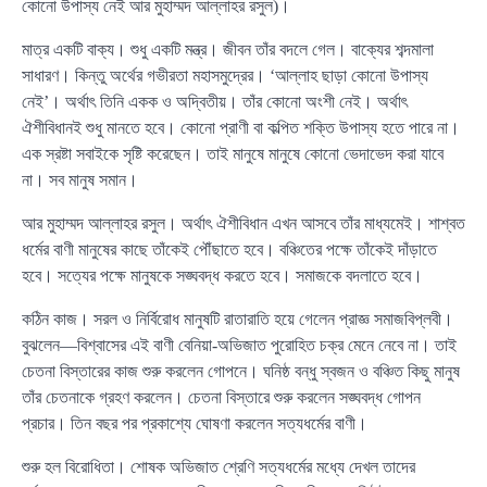
কোনো উপাস্য নেই আর মুহাম্মদ আল্লাহর রসুল)।
মাত্র একটি বাক্য। শুধু একটি মন্ত্র। জীবন তাঁর বদলে গেল। বাক্যের শব্দমালা
সাধারণ। কিন্তু অর্থের গভীরতা মহাসমুদ্রের। ‘আল্লাহ ছাড়া কোনো উপাস্য
নেই’। অর্থাৎ তিনি একক ও অদ্বিতীয়। তাঁর কোনো অংশী নেই। অর্থাৎ
ঐশীবিধানই শুধু মানতে হবে। কোনো প্রাণী বা কল্পিত শক্তি উপাস্য হতে পারে না।
এক স্রষ্টা সবাইকে সৃষ্টি করেছেন। তাই মানুষে মানুষে কোনো ভেদাভেদ করা যাবে
না। সব মানুষ সমান।
আর মুহাম্মদ আল্লাহর রসুল। অর্থাৎ ঐশীবিধান এখন আসবে তাঁর মাধ্যমেই। শাশ্বত
ধর্মের বাণী মানুষের কাছে তাঁকেই পৌঁছাতে হবে। বঞ্চিতের পক্ষে তাঁকেই দাঁড়াতে
হবে। সত্যের পক্ষে মানুষকে সঙ্ঘবদ্ধ করতে হবে। সমাজকে বদলাতে হবে।
কঠিন কাজ। সরল ও নির্বিরোধ মানুষটি রাতারাতি হয়ে গেলেন প্রাজ্ঞ সমাজবিপ্লবী।
বুঝলেন—বিশ্বাসের এই বাণী বেনিয়া-অভিজাত পুরোহিত চক্র মেনে নেবে না। তাই
চেতনা বিস্তারের কাজ শুরু করলেন গোপনে। ঘনিষ্ঠ বন্ধু স্বজন ও বঞ্চিত কিছু মানুষ
তাঁর চেতনাকে গ্রহণ করলেন। চেতনা বিস্তারে শুরু করলেন সঙ্ঘবদ্ধ গোপন
প্রচার। তিন বছর পর প্রকাশ্যে ঘোষণা করলেন সত্যধর্মের বাণী।
শুরু হল বিরোধিতা। শোষক অভিজাত শ্রেণি সত্যধর্মের মধ্যে দেখল তাদের