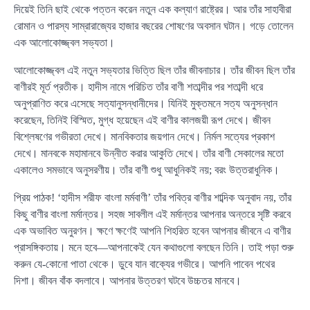
দিয়েই তিনি ছাই থেকে পত্তন করেন নতুন এক কল্যাণ রাষ্ট্রের। আর তাঁর সাহাবীরা
রোমান ও পারস্য সাম্রারাজ্যের হাজার বছরের শোষণের অবসান ঘটান। গড়ে তোলেন
এক আলোকোজ্জ্বল সভ্যতা।
আলোকোজ্জ্বল এই নতুন সভ্যতার ভিত্তি ছিল তাঁর জীবনাচার। তাঁর জীবন ছিল তাঁর
বাণীরই মূর্ত প্রতীক। হাদীস নামে পরিচিত তাঁর বাণী শতাব্দীর পর শতাব্দী ধরে
অনুপ্রাণিত করে এসেছে সত্যানুসন্ধানীদের। যিনিই মুক্তমনে সত্য অনুসন্ধান
করেছেন, তিনিই বিস্মিত, মুগ্ধ হয়েছেন এই বাণীর কালজয়ী রূপ দেখে। জীবন
বিশ্লেষণের গভীরতা দেখে। মানবিকতার জয়গান দেখে। নির্মল সত্যের প্রকাশ
দেখে। মানবকে মহামানবে উন্নীত করার আকুতি দেখে। তাঁর বাণী সেকালের মতো
একালেও সমভাবে অনুসরণীয়। তাঁর বাণী শুধু আধুনিকই নয়; বরং উত্তরাধুনিক।
প্রিয় পাঠক! ‘হাদীস শরীফ বাংলা মর্মবাণী’ তাঁর পবিত্র বাণীর শাব্দিক অনুবাদ নয়, তাঁর
কিছু বাণীর বাংলা মর্মান্তর। সহজ সাবলীল এই মর্মান্তর আপনার অন্তরে সৃষ্টি করবে
এক অভাবিত অনুরণন। ক্ষণে ক্ষণেই আপনি শিহরিত হবেন আপনার জীবনে এ বাণীর
প্রাসঙ্গিকতায়। মনে হবে—আপনাকেই যেন কথাগুলো বলছেন তিনি। তাই পড়া শুরু
করুন যে-কোনো পাতা থেকে। ডুবে যান বাক্যের গভীরে। আপনি পাবেন পথের
দিশা। জীবন বাঁক বদলাবে। আপনার উত্তরণ ঘটবে উচ্চতর মানবে।