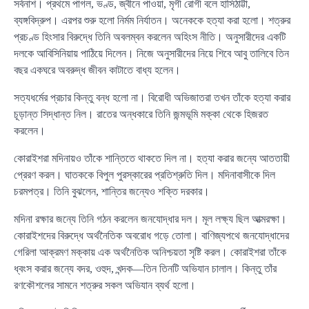
সর্বনাশ। প্রথমে পাগল, ভণ্ড, জ্বীনে পাওয়া, মৃগী রোগী বলে হাসিঠাট্টা,
ব্যঙ্গবিদ্রুপ। এরপর শুরু হলো নির্মম নির্যাতন। অনেককে হত্যা করা হলো। শত্রুর
প্রচণ্ড হিংসার বিরুদ্ধে তিনি অবলম্বন করলেন অহিংস নীতি। অনুসারীদের একটি
দলকে আবিসিনিয়ায় পাঠিয়ে দিলেন। নিজে অনুসারীদের নিয়ে শিবে আবু তালিবে তিন
বছর একঘরে অবরুদ্ধ জীবন কাটাতে বাধ্য হলেন।
সত্যধর্মের প্রচার কিন্তু বন্ধ হলো না। বিরোধী অভিজাতরা তখন তাঁকে হত্যা করার
চূড়ান্ত সিদ্ধান্ত নিল। রাতের অন্ধকারে তিনি জন্মভূমি মক্কা থেকে হিজরত
করলেন।
কোরাইশরা মদিনায়ও তাঁকে শান্তিতে থাকতে দিল না। হত্যা করার জন্যে আততায়ী
প্রেরণ করল। ঘাতককে বিপুল পুরস্কারের প্রতিশ্রুতি দিল। মদিনাবাসীকে দিল
চরমপত্র। তিনি বুঝলেন, শান্তির জন্যেও শক্তি দরকার।
মদিনা রক্ষার জন্যে তিনি গঠন করলেন জনযোদ্ধার দল। মূল লক্ষ্য ছিল আত্মরক্ষা।
কোরাইশদের বিরুদ্ধে অর্থনৈতিক অবরোধ গড়ে তোলা। বাণিজ্যপথে জনযোদ্ধাদের
গেরিলা আক্রমণ মক্কায় এক অর্থনৈতিক অনিশ্চয়তা সৃষ্টি করল। কোরাইশরা তাঁকে
ধ্বংস করার জন্যে বদর, ওহুদ, খন্দক—তিন তিনটি অভিযান চালাল। কিন্তু তাঁর
রণকৌশলের সামনে শত্রুর সকল অভিযান ব্যর্থ হলো।