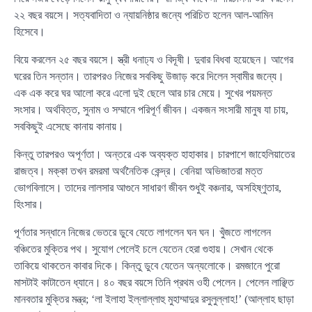
২২ বছর বয়সে। সত্যবাদিতা ও ন্যায়নিষ্ঠার জন্যে পরিচিত হলেন আল-আমিন
হিসেবে।
বিয়ে করলেন ২৫ বছর বয়সে। স্ত্রী ধনাঢ্য ও বিদূষী। দুবার বিধবা হয়েছেন। আগের
ঘরের তিন সন্তান। তারপরও নিজের সবকিছু উজাড় করে দিলেন স্বামীর জন্যে।
এক এক করে ঘর আলো করে এলো দুই ছেলে আর চার মেয়ে। সুখের পয়মন্ত
সংসার। অর্থবিত্ত, সুনাম ও সম্মানে পরিপূর্ণ জীবন। একজন সংসারী মানুষ যা চায়,
সবকিছুই এসেছে কানায় কানায়।
কিন্তু তারপরও অপূর্ণতা। অন্তরে এক অব্যক্ত হাহাকার। চারপাশে জাহেলিয়াতের
রাজত্ব। মক্কা তখন রমরমা অর্থনৈতিক কেন্দ্র। বেনিয়া অভিজাতরা মত্ত
ভোগবিলাসে। তাদের লালসার আগুনে সাধারণ জীবন শুধুই বঞ্চনার, অসহিষ্ণুতার,
হিংসার।
পূর্ণতার সন্ধানে নিজের ভেতরে ডুবে যেতে লাগলেন ঘন ঘন। খুঁজতে লাগলেন
বঞ্চিতের মুক্তির পথ। সুযোগ পেলেই চলে যেতেন হেরা গুহায়। সেখান থেকে
তাকিয়ে থাকতেন কাবার দিকে। কিন্তু ডুবে যেতেন অন্যলোকে। রমজানে পুরো
মাসটাই কাটাতেন ধ্যানে। ৪০ বছর বয়সে তিনি প্রথম ওহী পেলেন। পেলেন লাঞ্ছিত
মানবতার মুক্তির মন্ত্র; ‘লা ইলাহা ইল্লাল্লাহু মুহাম্মাদুর রসুলুল্লাহ!’ (আল্লাহ ছাড়া