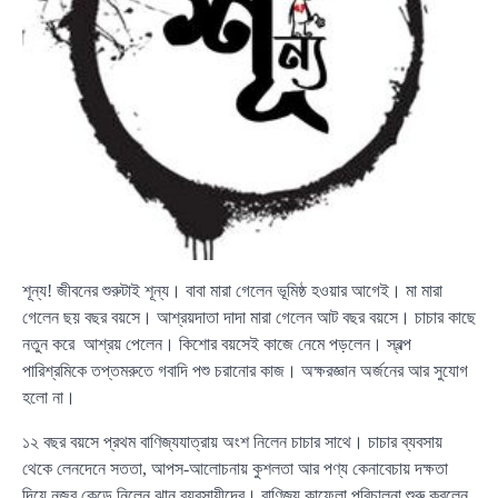
শূন্য! জীবনের শুরুটাই শূন্য। বাবা মারা গেলেন ভূমিষ্ঠ হওয়ার আগেই। মা মারা
গেলেন ছয় বছর বয়সে। আশ্রয়দাতা দাদা মারা গেলেন আট বছর বয়সে। চাচার কাছে
নতুন করে আশ্রয় পেলেন। কিশোর বয়সেই কাজে নেমে পড়লেন। স্বল্প
পারিশ্রমিকে তপ্তমরুতে গবাদি পশু চরানোর কাজ। অক্ষরজ্ঞান অর্জনের আর সুযোগ
হলো না।
১২ বছর বয়সে প্রথম বাণিজ্যযাত্রায় অংশ নিলেন চাচার সাথে। চাচার ব্যবসায়
থেকে লেনদেনে সততা, আপস-আলোচনায় কুশলতা আর পণ্য কেনাবেচায় দক্ষতা
দিয়ে নজর কেড়ে নিলেন ঝানু ব্যবসায়ীদের। বাণিজ্য কাফেলা পরিচালনা শুরু করলেন