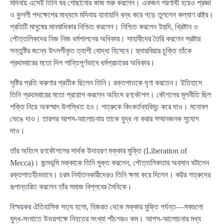
মদিনায় এসেই তিনি ঘর গোছানোর কাজ শুরু করলেন। একজন শরণার্থী হয়েও প্রজ্ঞা
ও কুশলী পদক্ষেপের মাধ্যমে মদিনায় হানাহানি বন্ধ করে গড়ে তুললেন কল্যাণ রাষ্ট্র।
প্রতিটি মানুষের মানবাধিকার নিশ্চিত করলেন। নিশ্চিত করলেন ইহুদি, খ্রিষ্টান ও
পৌত্তলিকদের নিজ নিজ ধর্মপালনের অধিকার। সাহাবীদের তৈরি করলেন স্রষ্টার
সন্তুষ্টির জন্যে উৎসর্গীকৃত ত্যাগী যোদ্ধা হিসেবে। হুদায়বিয়ার চুক্তি তাঁকে
প্রথমবারের মতো দিল শান্তিপূর্ণভাবে ধর্মপ্রচারের অধিকার।
সৃষ্টির প্রতি করুণার প্রতীক ছিলেন তিনি। রক্তপাতকে ঘৃণা করতেন। ইতিহাসে
তিনি প্রথমবারের মতো প্রয়োগ করলেন অহিংস রণকৌশল। কৌশলের মূলনীতি ছিল
শক্তি নিয়ে অকস্মাৎ উপস্থিত হও। শত্রুকে কিংকর্তব্যবিমূঢ় করে দাও। মনোবল
ভেঙে দাও। তারপর আপস-আলোচনায় তাকে যুদ্ধ না করার সম্মানজনক সুযোগ
দাও।
তাঁর অহিংস রণকৌশলের সার্থক উদাহরণ মক্কার মুক্তি (Liberation of
Mecca)। জন্মভূমি মক্কাকে তিনি মুক্ত করলেন, পৌত্তলিকতার অবসান ঘটালেন
রক্তপাতহীনভাবে। চরম নির্যাতনকারীদেরও তিনি ক্ষমা করে দিলেন। কট্টর শত্রুদের
রূপান্তরিত করলেন তাঁর সমাজ বিপ্লবের সৈনিকে।
বিস্ময়কর ঐতিহাসিক সত্য হলো, হিজরত থেকে মক্কার মুক্তি পর্যন্ত—সবগুলো
যুদ্ধ-সংঘাতে উভয়পক্ষে নিহতের সংখ্যা পাঁচশরও কম। আপস-আলোচনার মধ্য