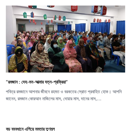
“রমজান : দেহ-মন-আত্মার যত্ন-প্রক্রিয়া”
পবিত্র রমজানে আপনার জীবনে রহমত ও বরকতের স্রোত প্রবাহিত হোক। আপনি
জানেন, রমজান কোরআন নাজিলের মাস, দোয়ার মাস, দানের মাস,…
বড় ব্যবধানে এগিয়ে মমতার তৃণমূল