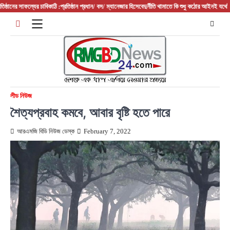
Skip
 সাফল্যের চাবিকাঠি :প্রতিষ্ঠান প্রধান/ বস/ ম্যানেজার হিসেবে
দুর্নীতি থামাতে কি শুধু কঠোর আইনই যথেষ্ট?
ফরিদপু
to
content
লীড নিউজ
শৈত্যপ্রবাহ কমবে, আবার বৃষ্টি হতে পারে
আরএমজি বিডি নিউজ ডেস্ক
February 7, 2022