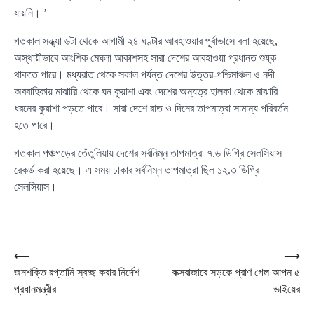
যায়নি। ’
গতকাল সন্ধ্যা ৬টা থেকে আগামী ২৪ ঘণ্টার আবহাওয়ার পূর্বাভাসে বলা হয়েছে,
অস্থায়ীভাবে আংশিক মেঘলা আকাশসহ সারা দেশের আবহাওয়া প্রধানত শুষ্ক
থাকতে পারে। মধ্যরাত থেকে সকাল পর্যন্ত দেশের উত্তর-পশ্চিমাঞ্চল ও নদী
অববাহিকায় মাঝারি থেকে ঘন কুয়াশা এবং দেশের অন্যত্র হালকা থেকে মাঝারি
ধরনের কুয়াশা পড়তে পারে। সারা দেশে রাত ও দিনের তাপমাত্রা সামান্য পরিবর্তন
হতে পারে।
গতকাল পঞ্চগড়ের তেঁতুলিয়ায় দেশের সর্বনিম্ন তাপমাত্রা ৭.৬ ডিগ্রি সেলসিয়াস
রেকর্ড করা হয়েছে। এ সময় ঢাকার সর্বনিম্ন তাপমাত্রা ছিল ১২.৩ ডিগ্রি
সেলসিয়াস।
Post
⟵
⟶
জনশক্তি রপ্তানি স্বচ্ছ করার নির্দেশ
কক্সবাজারে সড়কে প্রাণ গেল আপন ৫
navigation
প্রধানমন্ত্রীর
ভাইয়ের