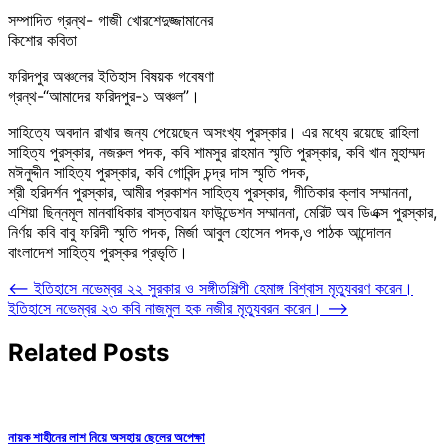
সম্পাদিত গ্রন্থ- গাজী খোরশেদুজ্জামানের
কিশোর কবিতা
ফরিদপুর অঞ্চলের ইতিহাস বিষয়ক গবেষণা
গ্রন্থ-“আমাদের ফরিদপুর-১ অঞ্চল”।
সাহিত্যে অবদান রাখার জন্য পেয়েছেন অসংখ্য পুরস্কার। এর মধ্যে রয়েছে রাহিলা
সাহিত্য পুরস্কার, নজরুল পদক, কবি শামসুর রাহমান স্মৃতি পুরস্কার, কবি খান মুহাম্মদ
মঈনুদ্দীন সাহিত্য পুরস্কার, কবি গোবিন্দ চন্দ্র দাস স্মৃতি পদক,
শ্রী হরিদর্শন পুরস্কার, আমীর প্রকাশন সাহিত্য পুরস্কার, গীতিকার ক্লাব সম্মাননা,
এশিয়া ছিন্নমূল মানবাধিকার বাস্তবায়ন ফাউন্ডেশন সম্মাননা, মেরিট অব ডিএক্স পুরস্কার,
নির্ণয় কবি বাবু ফরিদী স্মৃতি পদক, মির্জা আবুল হোসেন পদক,ও পাঠক আন্দোলন
বাংলাদেশ সাহিত্য পুরস্কর প্রভৃতি।
Post
⟵
ইতিহাসে নভেম্বর ২২ সুরকার ও সঙ্গীতশিল্পী হেমাঙ্গ বিশ্বাস মৃত্যুবরণ করেন।
ইতিহাসে নভেম্বর ২৩ কবি নাজমুল হক নজীর মৃত্যুবরন করেন।
⟶
navigation
Related Posts
নায়ক শাহীনের লাশ নিয়ে অসহায় ছেলের অপেক্ষা