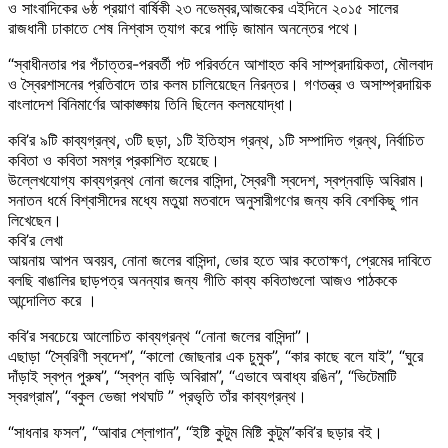
ও সাংবাদিকের ৬ষ্ঠ প্রয়াণ বার্ষিকী ২৩ নভেম্বর,আজকের এইদিনে ২০১৫ সালের
রাজধানী ঢাকাতে শেষ নিশ্বাস ত্যাগ করে পাড়ি জামান অনন্তের পথে।
“স্বাধীনতার পর পঁচাত্তর-পরবর্তী পট পরিবর্তনে আশাহত কবি সাম্প্রদায়িকতা, মৌলবাদ
ও স্বৈরশাসনের প্রতিবাদে তার কলম চালিয়েছেন নিরন্তর। গণতন্ত্র ও অসাম্প্রদায়িক
বাংলাদেশ বিনিমার্ণের আকাঙ্ক্ষায় তিনি ছিলেন কলমযোদ্ধা।
কবি’র ৯টি কাব্যগ্রন্থ, ৩টি ছড়া, ১টি ইতিহাস গ্রন্থ, ১টি সম্পাদিত গ্রন্থ, নির্বাচিত
কবিতা ও কবিতা সমগ্র প্রকাশিত হয়েছে।
উল্লেখযোগ্য কাব্যগ্রন্থ নোনা জলের বাসিন্দা, স্বৈরণী স্বদেশ, স্বপ্নবাড়ি অবিরাম।
সনাতন ধর্মে বিশ্বাসীদের মধ্যে মতুয়া মতবাদে অনুসারীগণের জন্য কবি বেশকিছু গান
লিখেছেন।
কবি’র লেখা
আয়নায় আপন অবয়ব, নোনা জলের বাসিন্দা, ভোর হতে আর কতোক্ষণ, প্রেমের দাবিতে
বলছি বাঙালির ছাড়পত্র অনন্যার জন্য গীতি কাব্য কবিতাগুলো আজও পাঠককে
আন্দোলিত করে ।
কবি’র সবচেয়ে আলোচিত কাব্যগ্রন্থ “নোনা জলের বাসিন্দা”।
এছাড়া “স্বৈরিণী স্বদেশ”, “কালো জোছনার এক চুমুক”, “কার কাছে বলে যাই”, “ঘুরে
দাঁড়াই স্বপ্ন পুরুষ”, “স্বপ্ন বাড়ি অবিরাম”, “এভাবে অবাধ্য রঙিন”, “ভিটেমাটি
স্বরগ্রাম”, “বকুল ভেজা পথঘাট ” প্রভৃতি তাঁর কাব্যগ্রন্থ।
“সাধনার ফসল”, “আবার শ্লোগান”, “ইষ্টি কুটুম মিষ্টি কুটুম”কবি’র ছড়ার বই।