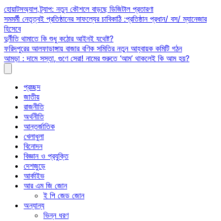
Skip
হোয়াটসঅ্যাপ ট্র্যাপ: নতুন কৌশলে বাড়ছে ডিজিটাল প্রতারণা
to
সমমর্মী নেতৃত্বই প্রতিষ্ঠানের সাফল্যের চাবিকাঠি :প্রতিষ্ঠান প্রধান/ বস/ ম্যানেজার
content
হিসেবে
দুর্নীতি থামাতে কি শুধু কঠোর আইনই যথেষ্ট?
ফরিদপুরের আলফাডাঙ্গায় বাজার বণিক সমিতির নতুন আহ্বায়ক কমিটি গঠন
আমড়া : দামে সস্তা, গুণে সেরা! নামের শুরুতে ‘আম’ থাকলেই কি আম হয়?
প্রচ্ছদ
জাতীয়
রাজনীতি
অর্থনীতি
আন্তর্জাতিক
খেলাধুলা
বিনোদন
বিজ্ঞান ও প্রযুক্তি
দেশজুড়ে
আর্কাইভ
আর এম জি জোন
ই পি জেড জোন
অন্যান্য
ভিন্ন ধরণ