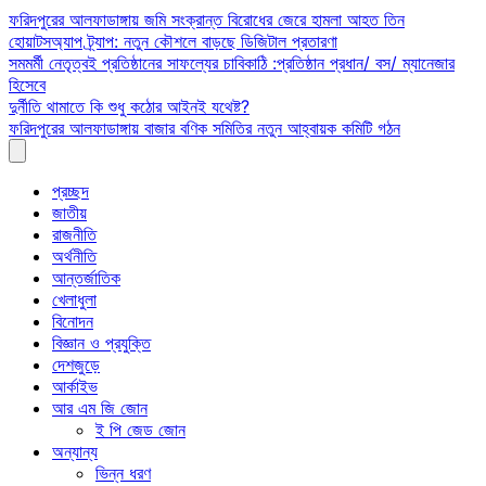
Skip
ফরিদপুরের আলফাডাঙ্গায় জমি সংক্রান্ত বিরোধের জেরে হামলা আহত তিন
to
হোয়াটসঅ্যাপ ট্র্যাপ: নতুন কৌশলে বাড়ছে ডিজিটাল প্রতারণা
content
সমমর্মী নেতৃত্বই প্রতিষ্ঠানের সাফল্যের চাবিকাঠি :প্রতিষ্ঠান প্রধান/ বস/ ম্যানেজার
হিসেবে
দুর্নীতি থামাতে কি শুধু কঠোর আইনই যথেষ্ট?
ফরিদপুরের আলফাডাঙ্গায় বাজার বণিক সমিতির নতুন আহ্বায়ক কমিটি গঠন
প্রচ্ছদ
জাতীয়
রাজনীতি
অর্থনীতি
আন্তর্জাতিক
খেলাধুলা
বিনোদন
বিজ্ঞান ও প্রযুক্তি
দেশজুড়ে
আর্কাইভ
আর এম জি জোন
ই পি জেড জোন
অন্যান্য
ভিন্ন ধরণ