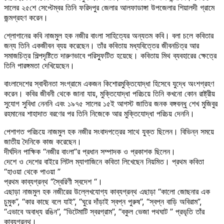
সালের ২৫শে সেপ্টেম্বর তিনি ফরিদপুর জেলার আলফাডাঙ্গা উপজেলার শিয়ালদী গ্রামে
জন্মগ্রহণ করেন।
শ্লোগানের কবি নাজমুল হক নজীর বাংলা সাহিত্যের অন্যতম কবি। বলা চলে কবিতার
জন্য তিনি একজীবন ব্যয় করেছেন। তাঁর কবিতায় মধ্যবিত্তের জীবনচিত্র আর
সমাজচিত্র শিল্পদৃষ্টিতে দারুণভাবে পরিস্ফুটিত হয়েছে। কবিতায় মিথ ব্যবহারের ক্ষেত্রে
তিনি পারঙ্গমতা দেখিয়েছেন।
বাংলাদেশের স্বাধীনতা সংগ্রামে একজন কিশোরমুক্তিযোদ্ধা হিসেবে যুদ্ধে অংশগ্রহণ
করেন। কবির জীবনী থেকে জানা যায়, মুক্তিযোদ্ধা পরিচয়ে তিনি কখনো কোন রাষ্ট্রীয়
সুযোগ সুবিধা নেননি এবং ১৯৭৫ সালের ১৫ই আগস্ট জাতির জনক বঙ্গবন্ধু শেখ মুজিবুর
রহমানের শাহাদাত বরণের পর তিনি নিজেকে আর মুক্তিযোদ্ধা পরিচয় দেননি।
পেশাগত পরিচয়ে নাজমুল হক নজীর সংবাদপত্রের সাথে যুক্ত ছিলেন। বিভিন্ন সময়ে
জাতীয় দৈনিকে কাজ করেছেন।
দীর্ঘদিন পাক্ষিক “নজীর বাংলা”র প্রধান সম্পাদক ও প্রকাশক ছিলেন।
দেশে ও দেশের বাইরে লিটল ম্যাগাজিনে কবিতা লিখেছেন নিয়মিত। প্রথম কবিতা
“হাওয়া থেকে পাওয়া ”
প্রথম কাব্যগ্রন্থ “স্বৈরিণী স্বদেশ “।
এছাড়া নাজমুল হক নজীরের উল্লেখযোগ্য কাব্যগ্রন্থ এছাড়া “কালো জোছনার এক
চুমুক”, “কার কাছে বলে যাই”, “ঘুরে দাঁড়াই স্বপ্ন পুরুষ”, “স্বপ্ন বাড়ি অবিরাম”,
“এভাবে অবাধ্য রঙিন”, “ভিটেমাটি স্বরগ্রাম”, “বকুল ভেজা পথঘাট ” প্রভৃতি তাঁর
কাব্যগ্রন্থ।