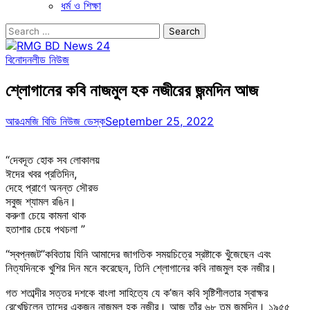
ধর্ম ও শিক্ষা
Search
for:
বিনোদন
লীড নিউজ
শ্লোগানের কবি নাজমুল হক নজীরের জন্মদিন আজ
আরএমজি বিডি নিউজ ডেস্ক
September 25, 2022
“দেবদূত হোক সব লোকালয়
ঈদের খবর প্রতিদিন,
দেহে প্রাণে অনন্ত সৌরভ
সবুজ শ্যামল রঙিন।
করুণা চেয়ে কামনা থাক
হতাশার চেয়ে পথচলা ”
“স্বপ্নজট”কবিতায় যিনি আমাদের জাগতিক সময়চিত্রে স্রষ্টাকে খুঁজেছেন এবং
নিত্যদিনকে খুশির দিন মনে করেছেন, তিনি শ্লোগানের কবি নাজমুল হক নজীর।
গত শতাব্দীর সত্তর দশকে বাংলা সাহিত্যে যে ক’জন কবি সৃষ্টিশীলতার স্বাক্ষর
রেখেছিলেন তাদের একজন নাজমুল হক নজীর। আজ তাঁর ৬৮ তম জন্মদিন। ১৯৫৫