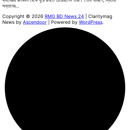
সন্তানের…
Copyright © 2026
RMG BD News 24
| Claritymag
News by
Ascendoor
| Powered by
WordPress
.