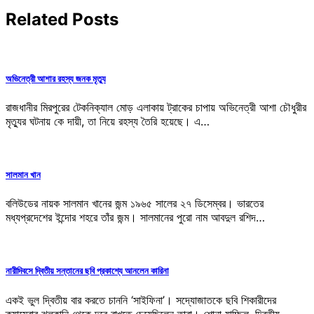
Related Posts
অভিনেত্রী আশার রহস্য জনক মৃত্যু
রাজধানীর মিরপুরের টেকনিক্যাল মোড় এলাকায় ট্রাকের চাপায় অভিনেত্রী আশা চৌধুরীর
মৃত্যুর ঘটনায় কে দায়ী, তা নিয়ে রহস্য তৈরি হয়েছে। এ…
সালমান খান
বলিউডের নায়ক সালমান খানের জন্ম ১৯৬৫ সালের ২৭ ডিসেম্বর। ভারতের
মধ্যপ্রদেশের ইন্দোর শহরে তাঁর জন্ম। সালমানের পুরো নাম আবদুল রশিদ…
নারীদিবসে দ্বিতীয় সন্তানের ছবি প্রকাশ্যে আনলেন কারিনা
একই ভুল দ্বিতীয় বার করতে চাননি ‘সাইফিনা’। সদ্যোজাতকে ছবি শিকারীদের
ক্যামেরার ঝলকানি থেকে দূরে রাখতে চেয়েছিলেন তারা। শোনা যাচ্ছিল, দ্বিতীয়