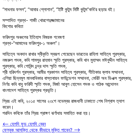
“সাধনার ফসল”, “আবার শ্লোগান”, “ইষ্টি কুটুম মিষ্টি কুটুম”কবি’র ছড়ার বই।
সম্পাদিত গ্রন্থ- গাজী খোরশেদুজ্জামানের
কিশোর কবিতা
ফরিদপুর অঞ্চলের ইতিহাস বিষয়ক গবেষণা
গ্রন্থ-“আমাদের ফরিদপুর-১ অঞ্চল”।
সাহিত্যে অবদান রাখার স্বীকৃতি স্বরূপ পেয়েছেন ভারতের রাহিলা সাহিত্য পুরস্কার,
নজরুল পদক, কবি শামসুর রাহমান স্মৃতি পুরস্কার, কবি খান মুহাম্মদ মঈনুদ্দীন সাহিত্য
পুরস্কার, কবি গোবিন্দ চন্দ্র দাস স্মৃতি পদক,
শ্রী হরিদর্শন পুরস্কার, আমীর প্রকাশন সাহিত্য পুরস্কার, গীতিকার ক্লাব সম্মাননা,
এশিয়া ছিন্নমূল মানবাধিকার বাস্তবায়ন ফাউন্ডেশন সম্মাননা, মেরিট অব ডিএক্স পুরস্কার,
নির্ণয় কবি বাবু ফরিদী স্মৃতি পদক, মির্জা আবুল হোসেন পদক ও পাঠক আন্দোলন
বাংলাদেশ সাহিত্য পুরস্কর প্রভৃতি।
প্রিয় এই কবি, ২০১৫ সালের ২৩শে নভেম্বর রাজধানী ঢাকাতে শেষ নিশ্বাস ত্যাগ
করেন।
পরদিন কবিকে তাঁর প্রিয় প্রাঙ্গণ ঝর্ণাধায় সমাহিত করা হয়।
Post
⟵
হেলদি ফুড হেলদি ব্রেন
ফেসবুক আসক্তি থেকে কীভাবে মুক্তি পাবেন?
⟶
navigation