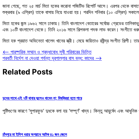
জানা গেছে, গত ২৫ মার্চ মিতা হকের করোনা পজিটিভ রিপোর্ট আসে। এরপর থেকে বাসা
শুক্রবার (৯ এপ্রিল) তাকে বাসায় নিয়ে যাওয়া হয়। পরদিন শনিবার (১০ এপ্রিল) সকাল
মিতা হকের জন্ম ১৯৬২ সালে ঢাকায়। তিনি বাংলাদেশ বেতারের সর্বোচ্চ গ্রেডের তালিকাভ
এবং ১০টি বাংলাদেশ থেকে। তিনি ২০১৬ সালে শিল্পকলা পদক লাভ করেন। সংগীতে গুরু
মিতা হক প্রয়াত অভিনেতা খালেদ খানের স্ত্রী। মেয়ে জয়িতাও রবীন্দ্র সংগীত শিল্পী। 
Post
⟵
পারষ্পরিক সম্মান ও শ্রদ্ধাবোধ সুখী পরিবারের ভিত্তি
পরবর্তী নির্দেশ না দেওয়া পর্যন্ত দূরপাল্লার বাস বন্ধ: কাদের
⟶
navigation
Related Posts
দুধের সাথে এই ৭টি খাবার ভুলেও খাবেন না; বিষক্রিয়া হতে পারে
পুষ্টিগুণের কারণে ‘সুপারফুড’ দুধকে বলা হয় ‘সম্পূর্ণ’ খাদ্য। কিন্তু আয়ুর্বেদ এবং আধ
চাঁদপুরে মা ইলিশ ধরার অপরাধে আটক ৪১ জন জেলে