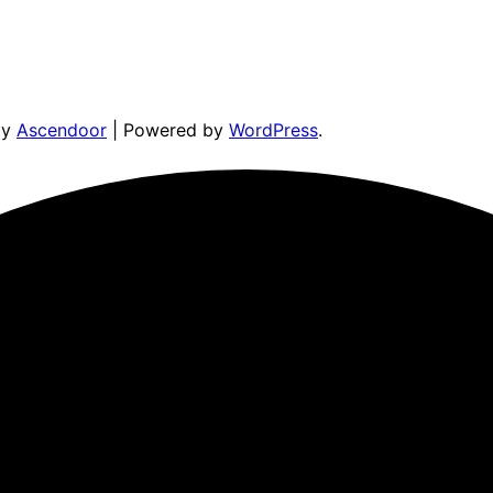
by
Ascendoor
| Powered by
WordPress
.