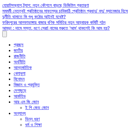
Skip
হোয়াটসঅ্যাপ ট্র্যাপ: নতুন কৌশলে বাড়ছে ডিজিটাল প্রতারণা
to
সমমর্মী নেতৃত্বই প্রতিষ্ঠানের সাফল্যের চাবিকাঠি :প্রতিষ্ঠান প্রধান/ বস/ ম্যানেজার হিসে
content
দুর্নীতি থামাতে কি শুধু কঠোর আইনই যথেষ্ট?
ফরিদপুরের আলফাডাঙ্গায় বাজার বণিক সমিতির নতুন আহ্বায়ক কমিটি গঠন
আমড়া : দামে সস্তা, গুণে সেরা! নামের শুরুতে ‘আম’ থাকলেই কি আম হয়?
প্রচ্ছদ
জাতীয়
রাজনীতি
অর্থনীতি
আন্তর্জাতিক
খেলাধুলা
বিনোদন
বিজ্ঞান ও প্রযুক্তি
দেশজুড়ে
আর্কাইভ
আর এম জি জোন
ই পি জেড জোন
অন্যান্য
ভিন্ন ধরণ
ধর্ম ও শিক্ষা