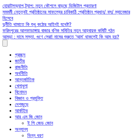
Skip
হোয়াটসঅ্যাপ ট্র্যাপ: নতুন কৌশলে বাড়ছে ডিজিটাল প্রতারণা
to
সমমর্মী নেতৃত্বই প্রতিষ্ঠানের সাফল্যের চাবিকাঠি :প্রতিষ্ঠান প্রধান/ বস/ ম্যানেজার
content
হিসেবে
দুর্নীতি থামাতে কি শুধু কঠোর আইনই যথেষ্ট?
ফরিদপুরের আলফাডাঙ্গায় বাজার বণিক সমিতির নতুন আহ্বায়ক কমিটি গঠন
আমড়া : দামে সস্তা, গুণে সেরা! নামের শুরুতে ‘আম’ থাকলেই কি আম হয়?
প্রচ্ছদ
জাতীয়
রাজনীতি
অর্থনীতি
আন্তর্জাতিক
খেলাধুলা
বিনোদন
বিজ্ঞান ও প্রযুক্তি
দেশজুড়ে
আর্কাইভ
আর এম জি জোন
ই পি জেড জোন
অন্যান্য
ভিন্ন ধরণ