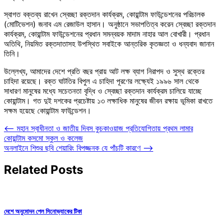
স্বাগত বক্তব্য রাখেন স্বেচ্ছা রক্তদান কার্যক্রম, কোয়ান্টাম ফাউন্ডেশনের পরিচালক
(মোটিভেশন) জনাব এম রেজাউল হাসান। অনুষ্ঠানে সভাপতিত্ব করেন স্বেচ্ছা রক্তদান
কার্যক্রম, কোয়ান্টাম ফাউন্ডেশনের প্রধান সমন্বয়ক মাদাম নাহার আল বোখারী। প্রধান
অতিথি, নিয়মিত রক্তদাতাসহ উপস্থিত সবাইকে আন্তরিক কৃতজ্ঞতা ও ধন্যবাদ জানান
তিনি।
উল্লেখ্য, আমাদের দেশে প্রতি বছর প্রায় আট লক্ষ ব্যাগ নিরাপদ ও সুস্থ রক্তের
চাহিদা রয়েছে। রক্ত ঘাটতির বিপুল এ চাহিদা পূরণের লক্ষ্যেই ১৯৯৬ সাল থেকে
সাধারণ মানুষের মধ্যে সচেতনতা বৃদ্ধি ও স্বেচ্ছা রক্তদান কার্যক্রম চালিয়ে যাচ্ছে
কোয়ান্টাম। গত দুই দশকের প্রচেষ্টায় ১৩ লক্ষাধিক মানুষের জীবন রক্ষায় ভূমিকা রাখতে
সক্ষম হয়েছে কোয়ান্টাম ফাউন্ডেশন।
Post
⟵
মহান স্বাধীনতা ও জাতীয় দিবস কুচকাওয়াজ প্রতিযোগিতায় প্রথম লামার
কোয়ান্টাম কসমো স্কুল ও কলেজ
navigation
অনলাইনে শিশুর ছবি শেয়ারিং বিপজ্জনক যে পাঁচটি কারণে
⟶
Related Posts
দেশে অনুমোদন পেল সিনোভ্যাকের টিকা