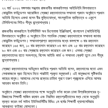
২২ মার্চ ২০২২ মঙ্গলবার সন্ধ্যায় রাজধানীর কাকরাইলস্থ আইডিইবি মিলনায়তনে
কোয়ান্টাম ফাউন্ডেশন আয়োজিত স্বেচ্ছা রক্তদাতাদের সম্মাননা প্রদান অনুষ্ঠানে প্রধান
অতিথি হিসেবে একথা বলেন বীর মুক্তিযোদ্ধা, সাংস্কৃতিক ব্যক্তিত্ব ও একুশে
টেলিভিশনের সিইও পীযূষ বন্দ্যোপাধ্যায়।
রাজধানীর কাকরাইলে ইনস্টিটিউট অব ডিপ্লোমা ইঞ্জিনিয়ার্স, বাংলাদেশ (আইডিইবি)
মিলনায়তনে অনুষ্ঠিত এ অনুষ্ঠানে তিন শতাধিক স্বেচ্ছা রক্তদাতাকে সম্মাননা জানায়
কোয়ান্টাম ফাউন্ডেশন। সম্মাননাপ্রাপ্ত রক্তদাতার মধ্যে কমপক্ষে ৩ বার রক্তদান
করেছেন ১৬৫ জন, ১০ বার রক্তদান করেছেন ৮৪ জন এবং ২৫ বার রক্তদান করেছেন
৯০ জন এবং ৫০ বার স্বেচ্ছায় রক্তদান করেছেন এক জন। এসময় স্বেচ্ছা
রক্তদাতাদের হাতে সনদপত্র, বিশেষ আইডি কার্ড ও সম্মাননা ক্রেস্ট তুলে দেন পীযূষ
বন্দ্যোপাধ্যায়।
স্বেচ্ছা রক্তদাতাদের অভিনন্দন জানিয়ে প্রধান অতিথি বলেন, রক্তদানের মতো এমন
সেবাকাজকে ব্রত হিসেবে নিতে পারাটাই প্রকৃত মনুষ্যধর্ম। এই মানুষগুলো সৃষ্টিকর্তার
কাছের মানুষ। আমাদের দেশের রক্তের চাহিদা পূরণে তরুণ প্রজন্মকে এগিয়ে আসার
আহবান জানান তিনি।
অনুষ্ঠানে স্বেচ্ছা রক্তদাতাদের পক্ষে অনুভূতি বর্ণনা করেন ঢাকা বিশ্ববিদ্যালয়ের নৃ-
বিজ্ঞানের শিক্ষার্থী সাজিদ রহমান এবং নিয়মিত রক্তগ্রহীতাদের মধ্য থেকে অনুভূতি
ব্যক্ত করেন নর্থ সাউথ ইউনিভার্সিটির বিবিএ ১ম বর্ষের শিক্ষার্থী থ্যালাসেমিয়ায়
আক্রান্ত ফাইজা মোস্তফা।