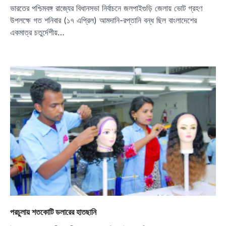
ভারতের পশ্চিমবঙ্গ রাজ্যের বিধানসভা নির্বাচনে জলপাইগুড়ি জেলায় ভোট গ্রহণ
উপলক্ষে গত শনিবার (১৭ এপ্রিল) আমদানি-রপ্তানি বন্ধ ছিল বাংলাদেশের
একমাত্র চতুর্দেশীয়…
পরচুলায় শতকোটি ডলারের হাতছানি