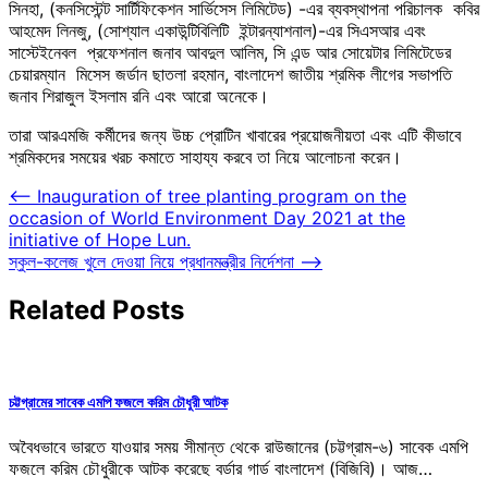
সিনহা, (কনসিস্টেন্ট সার্টিফিকেশন সার্ভিসেস লিমিটেড) -এর ব্যবস্থাপনা পরিচালক কবির
আহমেদ লিনজু, (সোশ্যাল একাউন্টিবিলিটি ইন্টারন্যাশনাল)-এর সিএসআর এবং
সাস্টেইনেবল প্রফেশনাল জনাব আবদুল আলিম, সি এন্ড আর সোয়েটার লিমিটেডের
চেয়ারম্যান মিসেস জর্ডান ছাতলা রহমান, বাংলাদেশ জাতীয় শ্রমিক লীগের সভাপতি
জনাব শিরাজুল ইসলাম রনি এবং আরো অনেকে।
তারা আরএমজি কর্মীদের জন্য উচ্চ প্রোটিন খাবারের প্রয়োজনীয়তা এবং এটি কীভাবে
শ্রমিকদের সময়ের খরচ কমাতে সাহায্য করবে তা নিয়ে আলোচনা করেন।
Post
⟵
Inauguration of tree planting program on the
occasion of World Environment Day 2021 at the
navigation
initiative of Hope Lun.
স্কুল-কলেজ খুলে দেওয়া নিয়ে প্রধানমন্ত্রীর নির্দেশনা
⟶
Related Posts
চট্টগ্রামের সাবেক এমপি ফজলে করিম চৌধুরী আটক
অবৈধভাবে ভারতে যাওয়ার সময় সীমান্ত থেকে রাউজানের (চট্টগ্রাম-৬) সাবেক এমপি
ফজলে করিম চৌধুরীকে আটক করেছে বর্ডার গার্ড বাংলাদেশ (বিজিবি)। আজ…