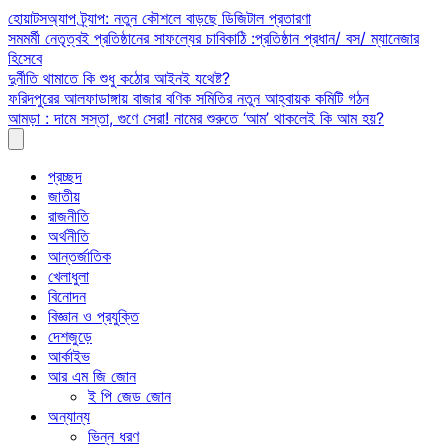
Skip
হোয়াটসঅ্যাপ ট্র্যাপ: নতুন কৌশলে বাড়ছে ডিজিটাল প্রতারণা
to
সমমর্মী নেতৃত্বই প্রতিষ্ঠানের সাফল্যের চাবিকাঠি :প্রতিষ্ঠান প্রধান/ বস/ ম্যানেজার
content
হিসেবে
দুর্নীতি থামাতে কি শুধু কঠোর আইনই যথেষ্ট?
ফরিদপুরের আলফাডাঙ্গায় বাজার বণিক সমিতির নতুন আহ্বায়ক কমিটি গঠন
আমড়া : দামে সস্তা, গুণে সেরা! নামের শুরুতে ‘আম’ থাকলেই কি আম হয়?
প্রচ্ছদ
জাতীয়
রাজনীতি
অর্থনীতি
আন্তর্জাতিক
খেলাধুলা
বিনোদন
বিজ্ঞান ও প্রযুক্তি
দেশজুড়ে
আর্কাইভ
আর এম জি জোন
ই পি জেড জোন
অন্যান্য
ভিন্ন ধরণ