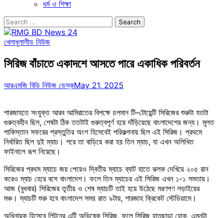
ধর্ম ও শিক্ষা
Search
for:
খেলাধুলা
লীড নিউজ
সিরিজ বাঁচাতে একাদশে আসতে পারে একাধিক পরিবর্তন
আরএমজি বিডি নিউজ ডেস্ক
May 21, 2025
শারজাহতে সংযুক্ত আরব আমিরাতের বিপক্ষে চলমান টি–টোয়েন্টি সিরিজের শুরুটা যতটা
গুরুত্বহীন ছিল, শেষটা ঠিক ততটাই গুরুত্বপূর্ণ হয়ে দাঁড়িয়েছে বাংলাদেশের জন্য। মূলত
পাকিস্তান সফরের প্রস্তুতির অংশ হিসেবেই পরিকল্পনায় ছিল এই সিরিজ। প্রথমে
নির্ধারিত ছিল দুই ম্যাচ। পরে তা বাড়িয়ে করা হয় তিন ম্যাচ, যা এখন অলিখিত
ফাইনালে রূপ নিয়েছে।
সিরিজের প্রথম ম্যাচে জয় পেয়েও দ্বিতীয় ম্যাচে ব্যাট হাতে ঝলক দেখিয়ে ২০৫ রান
করেও ম্যাচ হেরে বসে বাংলাদেশ। ফলে তিন ম্যাচের এই সিরিজ এখন ১-১ সমতায়।
আজ (বুধবার) সিরিজের তৃতীয় ও শেষ ম্যাচটি তাই হয়ে উঠেছে মরণপণ লড়াইয়ের
মঞ্চ। ম্যাচটি শুরু হবে বাংলাদেশ সময় রাত ৯টায়, শারজাহ ক্রিকেট স্টেডিয়ামে।
অধিনায়ক হিসেবে লিটনের এটি অভিষেক সিরিজ, ফলে সিরিজ হাতছাড়া হোক, এমনটা