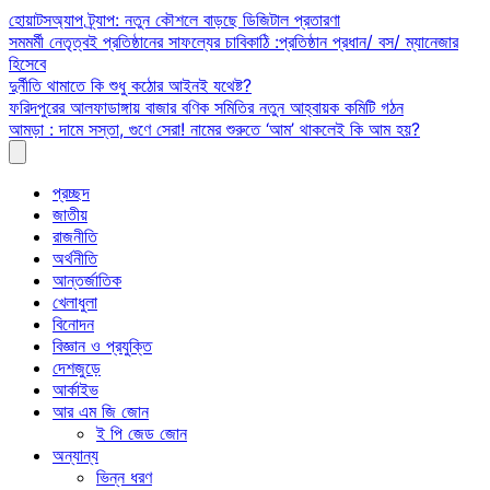
Skip
হোয়াটসঅ্যাপ ট্র্যাপ: নতুন কৌশলে বাড়ছে ডিজিটাল প্রতারণা
to
সমমর্মী নেতৃত্বই প্রতিষ্ঠানের সাফল্যের চাবিকাঠি :প্রতিষ্ঠান প্রধান/ বস/ ম্যানেজার
content
হিসেবে
দুর্নীতি থামাতে কি শুধু কঠোর আইনই যথেষ্ট?
ফরিদপুরের আলফাডাঙ্গায় বাজার বণিক সমিতির নতুন আহ্বায়ক কমিটি গঠন
আমড়া : দামে সস্তা, গুণে সেরা! নামের শুরুতে ‘আম’ থাকলেই কি আম হয়?
প্রচ্ছদ
জাতীয়
রাজনীতি
অর্থনীতি
আন্তর্জাতিক
খেলাধুলা
বিনোদন
বিজ্ঞান ও প্রযুক্তি
দেশজুড়ে
আর্কাইভ
আর এম জি জোন
ই পি জেড জোন
অন্যান্য
ভিন্ন ধরণ