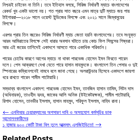
নিশ্চয়ই চাইবেন না তিনি। তবে ইতিহাস বলছে, সিরিজ নির্ধারণী ম্যাচে বাংলাদেশের
রেকর্ড খুব একটা ভালো নয়। গত প্রায় সাত বছরে এমন মাত্র দুটি ম্যাচে জয় পায়
টাইগাররা—২০১৮ সালে ওয়েস্ট ইন্ডিজের বিপক্ষে এবং ২০২১ সালে জিম্বাবুয়ের
বিপক্ষে।
এরপর প্রায় তিন বছরেও সিরিজ নির্ধারণী ম্যাচ জেতা হয়নি বাংলাদেশের। তবে সংযুক্ত
আরব আমিরাতের বিপক্ষে সেই ধারার অবসান ঘটাতে চায় কোচ ফিল সিমন্সের শিষ্যরা।
আর এই জয়ের তাগিদেই একাদশে আসতে পারে একাধিক পরিবর্তন।
পায়ের চোটের কারণে আগের ম্যাচে না থাকা পারভেজ হোসেন ইমন ফিরতে পারেন
দলে। পেস আক্রমণে দেখা যেতে পারে হাসান মাহমুদকে। বাংলাদেশ তিন পেসার ও দুই
স্পিনারের কম্বিনেশনেই নামবে বলে জানা গেছে। অলরাউন্ডার হিসেবে একাদশে জায়গা
ধরে রাখতে পারেন শামীম পাটোয়ারি।
সম্ভাব্য বাংলাদেশ একাদশ: পারভেজ হোসেন ইমন, তানজিদ হাসান তামিম, লিটন দাস
(অধিনায়ক), তাওহীদ হৃদয়, জাকের আলি অনিক (উইকেটরক্ষক), শামীম পাটোয়ারি,
রিশাদ হোসেন, তানভীর ইসলাম, হাসান মাহমুদ, শরিফুল ইসলাম, নাহিদ রানা।
Post
⟵
এনবিআর চেয়ারম্যানের অপসারণ দাবি ও অসহযোগ কর্মসূচির ডাক
আন্দোলনকারীদের
navigation
১ হাজার ৬০০ কোটি টাকা বিল তুলে আত্মসাৎ এলজিইডিতে!
⟶
Related Posts