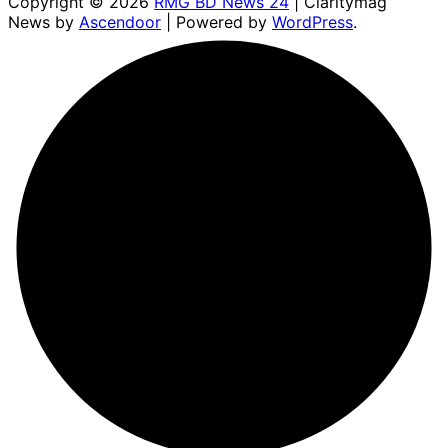
Copyright © 2026
RMG BD News 24
| Claritymag
News by
Ascendoor
| Powered by
WordPress
.