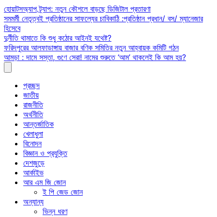
Skip
হোয়াটসঅ্যাপ ট্র্যাপ: নতুন কৌশলে বাড়ছে ডিজিটাল প্রতারণা
to
সমমর্মী নেতৃত্বই প্রতিষ্ঠানের সাফল্যের চাবিকাঠি :প্রতিষ্ঠান প্রধান/ বস/ ম্যানেজার
content
হিসেবে
দুর্নীতি থামাতে কি শুধু কঠোর আইনই যথেষ্ট?
ফরিদপুরের আলফাডাঙ্গায় বাজার বণিক সমিতির নতুন আহ্বায়ক কমিটি গঠন
আমড়া : দামে সস্তা, গুণে সেরা! নামের শুরুতে ‘আম’ থাকলেই কি আম হয়?
প্রচ্ছদ
জাতীয়
রাজনীতি
অর্থনীতি
আন্তর্জাতিক
খেলাধুলা
বিনোদন
বিজ্ঞান ও প্রযুক্তি
দেশজুড়ে
আর্কাইভ
আর এম জি জোন
ই পি জেড জোন
অন্যান্য
ভিন্ন ধরণ