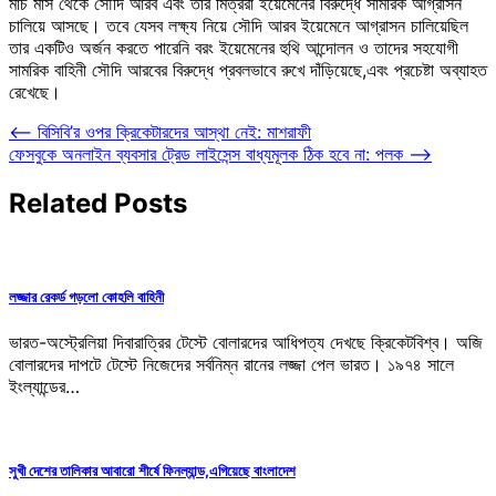
মার্চ মাস থেকে সৌদি আরব এবং তার মিত্ররা ইয়েমেনের বিরুদ্ধে সামরিক আগ্রাসন
চালিয়ে আসছে। তবে যেসব লক্ষ্য নিয়ে সৌদি আরব ইয়েমেনে আগ্রাসন চালিয়েছিল
তার একটিও অর্জন করতে পারেনি বরং ইয়েমেনের হুথি আন্দোলন ও তাদের সহযোগী
সামরিক বাহিনী সৌদি আরবের বিরুদ্ধে প্রবলভাবে রুখে দাঁড়িয়েছে,এবং প্রচেষ্টা অব্যাহত
রেখেছে।
Post
⟵
বিসিবি’র ওপর ক্রিকেটারদের আস্থা নেই: মাশরাফী
ফেসবুকে অনলাইন ব্যবসার ট্রেড লাইসেন্স বাধ্যমূলক ঠিক হবে না: পলক
⟶
navigation
Related Posts
লজ্জার রেকর্ড গড়লো কোহলি বাহিনী
ভারত-অস্ট্রেলিয়া দিবারাত্রির টেস্টে বোলারদের আধিপত্য দেখছে ক্রিকেটবিশ্ব। অজি
বোলারদের দাপটে টেস্টে নিজেদের সর্বনিম্ন রানের লজ্জা পেল ভারত। ১৯৭৪ সালে
ইংল্যান্ডের…
সুখী দেশের তালিকার আবারো শীর্ষে ফিনল্যান্ড,এগিয়েছে বাংলাদেশ