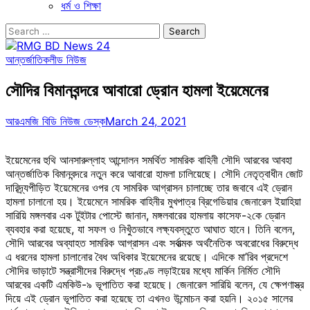
ধর্ম ও শিক্ষা
Search
for:
আন্তর্জাতিক
লীড নিউজ
সৌদির বিমানবন্দরে আবারো ড্রোন হামলা ইয়েমেনের
আরএমজি বিডি নিউজ ডেস্ক
March 24, 2021
ইয়েমেনের হুথি আনসারুল্লাহ আন্দোলন সমর্থিত সামরিক বাহিনী সৌদি আরবের আবহা
আন্তর্জাতিক বিমানবন্দরে নতুন করে আবারো হামলা চালিয়েছে। সৌদি নেতৃত্বাধীন জোট
দারিদ্র্যপীড়িত ইয়েমেনের ওপর যে সামরিক আগ্রাসন চালাচ্ছে তার জবাবে এই ড্রোন
হামলা চালানো হয়। ইয়েমেনে সামরিক বাহিনীর মুখপাত্র ব্রিগেডিয়ার জেনারেল ইয়াহিয়া
সারিয়ি মঙ্গলবার এক টুইটার পোস্টে জানান, মঙ্গলবারের হামলায় কাসেফ-২কে ড্রোন
ব্যবহার করা হয়েছে, যা সফল ও নিখুঁতভাবে লক্ষ্যবস্তুতে আঘাত হানে। তিনি বলেন,
সৌদি আরবের অব্যাহত সামরিক আগ্রাসন এবং সর্বাত্মক অর্থনৈতিক অবরোধের বিরুদ্ধে
এ ধরনের হামলা চালানোর বৈধ অধিকার ইয়েমেনের রয়েছে। এদিকে মা’রিব প্রদেশে
সৌদির ভাড়াটে সন্ত্রাসীদের বিরুদ্ধে প্রচণ্ড লড়াইয়ের মধ্যে মার্কিন নির্মিত সৌদি
আরবের একটি এমকিউ-৯ ভূপাতিত করা হয়েছে। জেনারেল সারিয়ি বলেন, যে ক্ষেপণাস্ত্র
দিয়ে এই ড্রোন ভূপাতিত করা হয়েছে তা এখনও উন্মোচন করা হয়নি। ২০১৫ সালের