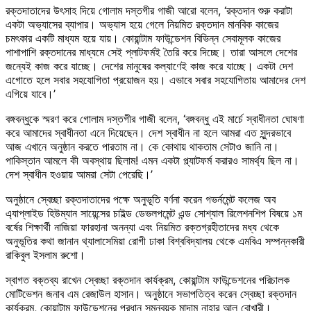
রক্তদাতাদের উৎসাহ দিয়ে গোলাম দস্তগীর গাজী আরো বলেন, ‘রক্তদান শুরু করাটা
একটা অভ্যাসের ব্যাপার। অভ্যাস হয়ে গেলে নিয়মিত রক্তদান মানবিক কাজের
চমৎকার একটি মাধ্যম হয়ে যায়। কোয়ান্টাম ফাউন্ডেশন বিভিন্ন সেবামূলক কাজের
পাশাপাশি রক্তদানের মাধ্যমে সেই প্লাটফর্মই তৈরি করে দিচ্ছে। তারা আসলে দেশের
জন্যেই কাজ করে যাচ্ছে। দেশের মানুষের কল্যাণেই কাজ করে যাচ্ছে। একটা দেশ
এগোতে হলে সবার সহযোগিতা প্রয়োজন হয়। এভাবে সবার সহযোগিতায় আমাদের দেশ
এগিয়ে যাবে।’
বঙ্গবন্ধুকে স্মরণ করে গোলাম দস্তগীর গাজী বলেন, ‘বঙ্গবন্ধু এই মার্চে স্বাধীনতা ঘোষণা
করে আমাদের স্বাধীনতা এনে দিয়েছেন। দেশ স্বাধীন না হলে আমরা এত সুন্দরভাবে
আজ এখানে অনুষ্ঠান করতে পারতাম না। কে কোথায় থাকতাম সেটাও জানি না।
পাকিস্তান আমলে কী অবস্থায় ছিলাম! এমন একটা প্ল্যাটফর্ম করারও সামর্থ্য ছিল না।
দেশ স্বাধীন হওয়ায় আমরা সেটা পেরেছি।’
অনুষ্ঠানে স্বেচ্ছা রক্তদাতাদের পক্ষে অনুভূতি বর্ণনা করেন গভর্নমেন্ট কলেজ অব
এ্যাপ্লাইড হিউম্যান সায়েন্সের চাইল্ড ডেভলপমেন্ট এন্ড সোশ্যাল রিলেশনশিপ বিষয়ে ১ম
বর্ষের শিক্ষার্থী নাজিয়া ফারহানা অনন্যা এবং নিয়মিত রক্তগ্রহীতাদের মধ্য থেকে
অনুভূতির কথা জানান থ্যালাসেমিয়া রোগী ঢাকা বিশ্ববিদ্যালয় থেকে এমবিএ সম্পন্নকারী
রাকিবুল ইসলাম রুশো।
স্বাগত বক্তব্য রাখেন স্বেচ্ছা রক্তদান কার্যক্রম, কোয়ান্টাম ফাউন্ডেশনের পরিচালক
মোটিভেশন জনাব এম রেজাউল হাসান। অনুষ্ঠানে সভাপতিত্ব করেন স্বেচ্ছা রক্তদান
কার্যক্রম, কোয়ান্টাম ফাউন্ডেশনের প্রধান সমন্বয়ক মাদাম নাহার আল বোখারী।