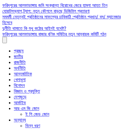
Skip
ফরিদপুরের আলফাডাঙ্গায় জমি সংক্রান্ত বিরোধের জেরে হামলা আহত তিন
to
হোয়াটসঅ্যাপ ট্র্যাপ: নতুন কৌশলে বাড়ছে ডিজিটাল প্রতারণা
content
সমমর্মী নেতৃত্বই প্রতিষ্ঠানের সাফল্যের চাবিকাঠি :প্রতিষ্ঠান প্রধান/ বস/ ম্যানেজার
হিসেবে
দুর্নীতি থামাতে কি শুধু কঠোর আইনই যথেষ্ট?
ফরিদপুরের আলফাডাঙ্গায় বাজার বণিক সমিতির নতুন আহ্বায়ক কমিটি গঠন
প্রচ্ছদ
জাতীয়
রাজনীতি
অর্থনীতি
আন্তর্জাতিক
খেলাধুলা
বিনোদন
বিজ্ঞান ও প্রযুক্তি
দেশজুড়ে
আর্কাইভ
আর এম জি জোন
ই পি জেড জোন
অন্যান্য
ভিন্ন ধরণ