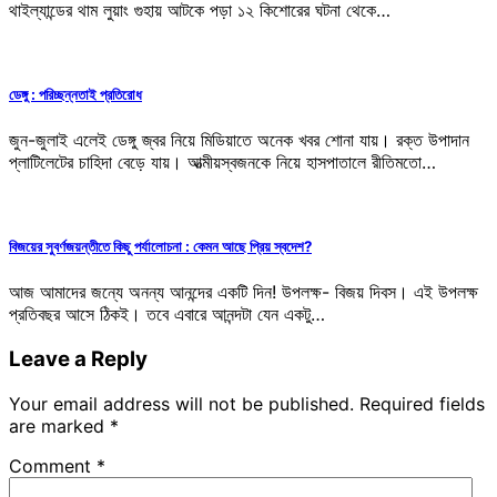
থাইল্যান্ডের থাম লুয়াং গুহায় আটকে পড়া ১২ কিশোরের ঘটনা থেকে…
ডেঙ্গু : পরিচ্ছন্নতাই প্রতিরোধ
জুন-জুলাই এলেই ডেঙ্গু জ্বর নিয়ে মিডিয়াতে অনেক খবর শোনা যায়। রক্ত উপাদান
প্লাটিলেটের চাহিদা বেড়ে যায়। আত্মীয়স্বজনকে নিয়ে হাসপাতালে রীতিমতো…
বিজয়ের সুবর্ণজয়ন্তীতে কিছু পর্যালোচনা : কেমন আছে প্রিয় স্বদেশ?
আজ আমাদের জন্যে অনন্য আনন্দের একটি দিন! উপলক্ষ- বিজয় দিবস। এই উপলক্ষ
প্রতিবছর আসে ঠিকই। তবে এবারে আনন্দটা যেন একটু…
Leave a Reply
Your email address will not be published.
Required fields
are marked
*
Comment
*