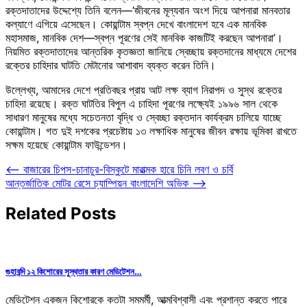
রক্তদাতাদের উদ্দেশ্যে তিনি বলেন—‘জীবনের মূল্যবান অংশ দিয়ে আপনারা মানবতার
কল্যাণে এগিয়ে এসেছেন। কোয়ান্টাম স্বপ্ন দেখে বাংলাদেশ হবে এক মানবিক
মহাসমাজ, মানবিক দেশ—স্বপ্ন পূরণের সেই মানবিক কাজটিই করছেন আপনারা’।
নিয়মিত রক্তদাতাদের আন্তরিক কৃতজ্ঞতা জানিয়ে স্বেচ্ছায় রক্তদানের মাধ্যমে দেশের
রক্তের চাহিদার ঘাটতি মেটানোর আশাবাদ ব্যক্ত করেন তিনি।
উল্লেখ্য, আমাদের দেশে প্রতিবছর প্রায় আট লক্ষ ব্যাগ নিরাপদ ও সুস্থ রক্তের
চাহিদা রয়েছে। রক্ত ঘাটতির বিপুল এ চাহিদা পূরণের লক্ষ্যেই ১৯৯৬ সাল থেকে
সাধারণ মানুষের মধ্যে সচেতনতা বৃদ্ধি ও স্বেচ্ছা রক্তদান কার্যক্রম চালিয়ে যাচ্ছে
কোয়ান্টাম। গত দুই দশকের প্রচেষ্টায় ১৩ লক্ষাধিক মানুষের জীবন রক্ষায় ভূমিকা রাখতে
সক্ষম হয়েছে কোয়ান্টাম ফাউন্ডেশন।
Post
⟵
বাজারের চিপস-চানাচুর-বিস্কুটে মারাত্মক হারে চিনি লবণ ও চর্বি
আন্তর্জাতিক মোটর রেসে চ্যাম্পিয়ন বাংলাদেশি অভিক
⟶
navigation
Related Posts
গুহাবন্দি ১২ কিশোরের সুস্থতার কারণ মেডিটেশন…
মেডিটেশন একজন কিশোরকে কতটা সমমর্মী, আত্মবিশ্বাসী এবং প্রশান্ত করতে পারে