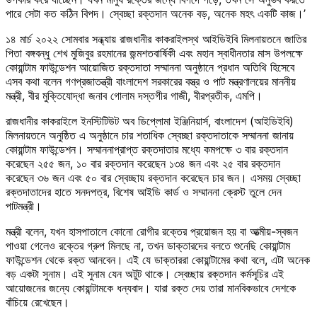
পারে সেটা কত কঠিন বিপদ। স্বেচ্ছা রক্তদান অনেক বড়, অনেক মহৎ একটি কাজ।’
১৪ মার্চ ২০২২ সোমবার সন্ধ্যায় রাজধানীর কাকরাইলস্থ আইডিইবি মিলনায়তনে জাতির
পিতা বঙ্গবন্ধু শেখ মুজিবুর রহমানের জন্মশতবার্ষিকী এবং মহান স্বাধীনতার মাস উপলক্ষে
কোয়ান্টাম ফাউন্ডেশন আয়োজিত রক্তদাতা সম্মাননা অনুষ্ঠানে প্রধান অতিথি হিসেবে
এসব কথা বলেন গণপ্রজাতন্ত্রী বাংলাদেশ সরকারের বস্ত্র ও পাট মন্ত্রণালয়ের মাননীয়
মন্ত্রী, বীর মুক্তিযোদ্ধা জনাব গোলাম দস্তগীর গাজী, বীরপ্রতীক, এমপি।
রাজধানীর কাকরাইলে ইনস্টিটিউট অব ডিপ্লোমা ইঞ্জিনিয়ার্স, বাংলাদেশ (আইডিইবি)
মিলনায়তনে অনুষ্ঠিত এ অনুষ্ঠানে চার শতাধিক স্বেচ্ছা রক্তদাতাকে সম্মাননা জানায়
কোয়ান্টাম ফাউন্ডেশন। সম্মাননাপ্রাপ্ত রক্তদাতার মধ্যে কমপক্ষে ৩ বার রক্তদান
করেছেন ২৫৫ জন, ১০ বার রক্তদান করেছেন ১৩৪ জন এবং ২৫ বার রক্তদান
করেছেন ৩৬ জন এবং ৫০ বার স্বেচ্ছায় রক্তদান করেছেন চার জন। এসময় স্বেচ্ছা
রক্তদাতাদের হাতে সনদপত্র, বিশেষ আইডি কার্ড ও সম্মাননা ক্রেস্ট তুলে দেন
পাটমন্ত্রী।
মন্ত্রী বলেন, যখন হাসপাতালে কোনো রোগীর রক্তের প্রয়োজন হয় বা আত্মীয়-স্বজন
পাওয়া গেলেও রক্তের গ্রুপ মিলছে না, তখন ডাক্তারদের বলতে শুনেছি কোয়ান্টাম
ফাউন্ডেশন থেকে রক্ত আনবেন। এই যে ডাক্তাররা কোয়ান্টামের কথা বলে, এটা অনেক
বড় একটা সুনাম। এই সুনাম যেন অটুট থাকে। স্বেচ্ছায় রক্তদান কর্মসূচির এই
আয়োজনের জন্যে কোয়ান্টামকে ধন্যবাদ। যারা রক্ত দেয় তারা মানবিকভাবে দেশকে
বাঁচিয়ে রেখেছেন।