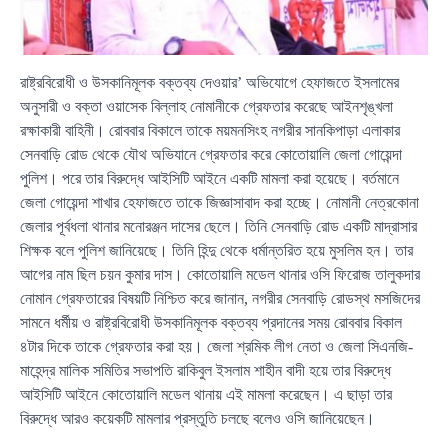
রাষ্ট্রবিরোধী ও উসকানিমূলক বক্তব্য দেওয়ার’ অভিযোগে হেফাজতে ইসলামের
অনুসারী ও বক্তা ওয়াসেক বিল্লাহ নোমানীকে গ্রেফতার করেছে আইনশৃঙ্খলা
রক্ষাকারী বাহিনী। রোববার বিকালে তাকে ময়মনসিংহ নগরীর সানকিপাড়া এলাকার
সেনবাড়ি রোড থেকে যৌথ অভিযানে গ্রেফতার করে কোতোয়ালি জেলা গোয়েন্দা
পুলিশ। পরে তার বিরুদ্ধে আইসিটি আইনে একটি মামলা করা হয়েছে। বর্তমানে
জেলা গোয়েন্দা শাখার হেফাজতে তাকে জিজ্ঞাসাবাদ করা হচ্ছে। নোমানী নেত্রকোনা
জেলার পূর্বধলা থানার মনোরঞ্জন দাসের ছেলে। তিনি সেনবাড়ি রোড একটি মাদ্রাসার
শিক্ষক বলে পুলিশ জানিয়েছে। তিনি হিন্দু থেকে ধর্মান্তরিত হয়ে মুসলিম হন। তার
আগের নাম ছিল চয়ন কুমার দাস। কোতোয়ালি মডেল থানার ওসি ফিরোজ তালুকদার
নোমান গ্রেফতারের বিষয়টি নিশ্চিত করে জানান, নগরীর সেনবাড়ি রোডস্থ মসজিদের
সামনে ধর্মীয় ও রাষ্ট্রবিরোধী উসকানিমূলক বক্তব্য প্রদানের সময় রোববার বিকাল
৪টার দিকে তাকে গ্রেফতার করা হয়। জেলা শ্রমিক লীগ নেতা ও জেলা সিএনজি-
মাহেন্দ্র মালিক সমিতির সভাপতি রাকিবুল ইসলাম শাহীন বাদী হয়ে তার বিরুদ্ধে
আইসিটি আইনে কোতোয়ালি মডেল থানায় এই মামলা করেছেন। এ ছাড়া তার
বিরুদ্ধে আরও কয়েকটি মামলার প্রস্তুতি চলছে বলেও ওসি জানিয়েছেন।