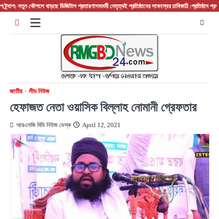
Skip
াপ: নতুন কৌশলে বাড়ছে ডিজিটাল প্রতারণা
সমমর্মী নেতৃত্বই প্রতিষ্ঠানের সাফল্যের চাবিকাঠি :প্রতিষ্ঠান প্রধান/ ব
to
content
জাতীয়
লীড নিউজ
হেফাজত নেতা ওয়াসিক বিল্লাহ নোমানী গ্রেফতার
আরএমজি বিডি নিউজ ডেস্ক
April 12, 2021