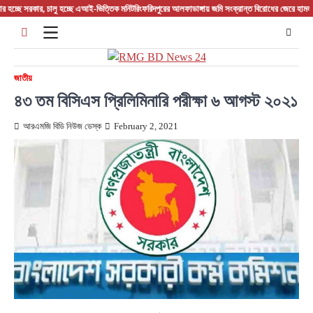
Skip
সরকার, চালু হচ্ছে এআই-ভিত্তিক মনিটরিং
ফরিদপুরের আলফাডাঙ্গায় জমি সংক্রান্ত বিরোধের জেরে হামলা আহত 
to
content
জাতীয়
৪৩ তম বিসিএস প্রিলিমিনারি পরীক্ষা ৬ আগস্ট ২০২১
আরএমজি বিডি নিউজ ডেস্ক
February 2, 2021