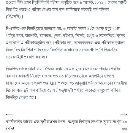
৪৩তম বিসিএসের প্রিলিমিনারি পরীক্ষা অনুষ্ঠিত হবে ৬ আগস্ট,২০২১। দেশের আটটি
বিভাগীয় শহরে এ পরীক্ষা নেওয়া হবে বলে জানিয়েছে সরকারি কর্ম কমিশন
(পিএসসি)।
পিএসসির এক বিজ্ঞপ্তিতে জানানো হয়, ৬ আগস্ট সকাল ১০টা থেকে দুপুর ১২টা
পর্যন্ত ঢাকা, রাজশাহী, চট্টগ্রাম, খুলনা, বরিশাল, সিলেট, রংপুর ও ময়মনসিংহ কেন্দ্রে
একযোগে এ পরীক্ষাঅনুষ্টিত হবে।পরীক্ষার হল, আসনব্যবস্থা এবং পরীক্ষাসংক্রান্ত
বিস্তারিত নির্দেশনা গণমাধ্যমে বিজ্ঞপ্তি আকারে জানানোর পাশাপাশি পিএসসির
ওয়েবসাইটে প্রকাশ করা হবে।
বিজ্ঞপ্তি থেকে জানা যায়, বিভিন্ন ক্যাডারে এক হাজার ৮১৪ জন প্রথম শ্রেণির
ক্যাডার কর্মকর্তা নিয়োগের জন্য গত ৩০ ডিসেম্বর থেকে অনলাইনে ৪৩তম
বিসিএসের আবেদন গ্রহণ শুরু হয়। প্রথমে ৩১ জানুয়ারি পর্যন্ত আবেদনের সময়সীমা
দিলেও পরে দুই মাস বাড়িয়ে ৩১ মার্চ সন্ধ্যা ৬টা পর্যন্ত আবেদনের সুযোগ বাড়িয়ে
বিজ্ঞপ্তি দেওয়া হয়।
Post
⟵
⟶
বার্সেলোনার আয়ের এক-তৃতীয়াংশের উৎস
বগুড়ায় বিষাক্ত মদপানে মৃতের সংখ্যা ১০
navigation
মেসি!
জন