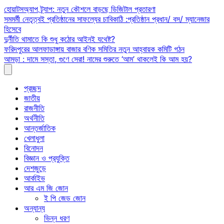
Skip
হোয়াটসঅ্যাপ ট্র্যাপ: নতুন কৌশলে বাড়ছে ডিজিটাল প্রতারণা
to
সমমর্মী নেতৃত্বই প্রতিষ্ঠানের সাফল্যের চাবিকাঠি :প্রতিষ্ঠান প্রধান/ বস/ ম্যানেজার
content
হিসেবে
দুর্নীতি থামাতে কি শুধু কঠোর আইনই যথেষ্ট?
ফরিদপুরের আলফাডাঙ্গায় বাজার বণিক সমিতির নতুন আহ্বায়ক কমিটি গঠন
আমড়া : দামে সস্তা, গুণে সেরা! নামের শুরুতে ‘আম’ থাকলেই কি আম হয়?
প্রচ্ছদ
জাতীয়
রাজনীতি
অর্থনীতি
আন্তর্জাতিক
খেলাধুলা
বিনোদন
বিজ্ঞান ও প্রযুক্তি
দেশজুড়ে
আর্কাইভ
আর এম জি জোন
ই পি জেড জোন
অন্যান্য
ভিন্ন ধরণ