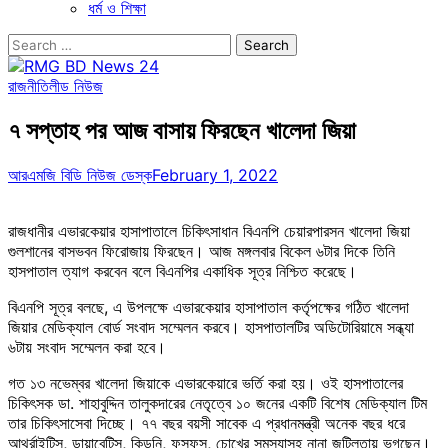
ধর্ম ও শিক্ষা
Search
for:
রাজনীতি
লীড নিউজ
৭ সপ্তাহ পর আজ বাসায় ফিরছেন খালেদা জিয়া
আরএমজি বিডি নিউজ ডেস্ক
February 1, 2022
রাজধানীর এভারকেয়ার হাসাপাতালে চিকিৎসাধান বিএনপি চেয়ারপারসন খালেদা জিয়া
গুলশানের বাসভবন ফিরোজায় ফিরছেন। আজ মঙ্গলবার বিকেল ৬টার দিকে তিনি
হাসপাতাল ত্যাগ করবেন বলে বিএনপির একাধিক সূত্র নিশ্চিত করেছে।
বিএনপি সূত্র বলছে, এ উপলক্ষে এভারকেয়ার হাসাপাতাল কর্তৃপক্ষের গঠিত খালেদা
জিয়ার মেডিক্যাল বোর্ড সংবাদ সম্মেলন করবে। হাসপাতালটির অডিটোরিয়ামে সন্ধ্যা
৬টায় সংবাদ সম্মেলন করা হবে।
গত ১৩ নভেম্বর খালেদা জিয়াকে এভারকেয়ারে ভর্তি করা হয়। ওই হাসপাতালের
চিকিৎসক ডা. শাহাবুদ্দিন তালুকদারের নেতৃত্বে ১০ জনের একটি বিশেষ মেডিক্যাল টিম
তার চিকিৎসাসেবা দিচ্ছে। ৭৭ বছর বয়সী সাবেক এ প্রধানমন্ত্রী অনেক বছর ধরে
আর্থ্রাইটিস, ডায়াবেটিস, কিডনি, ফুসফুস, চোখের সমস্যাসহ নানা জটিলতায় ভুগছেন।