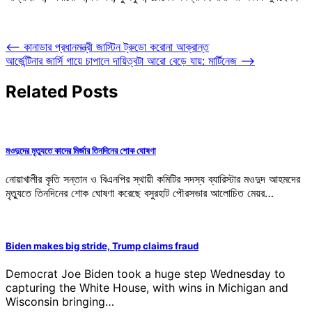
Post
⟵
কানাডার প্রধানমন্ত্রী জাস্টিন ট্রুডো করোনা আক্রান্ত
আর্জেন্টিনার জার্সি গায়ে চাপালে দায়িত্বটা আরো বেড়ে যায়: মার্টিনেজ
⟶
navigation
Related Posts
মওদুদের মৃত্যুতে কাদের মির্জার তিনদিনের শোক ঘোষণা
নোয়াখালীর কৃতি সন্তান ও বিএনপির স্থায়ী কমিটির সদস্য ব্যারিস্টার মওদুদ আহমদের
মৃত্যুতে তিনদিনের শোক ঘোষণা করেছে বসুরহাট পৌরসভার আলোচিত মেয়র…
Biden makes big stride, Trump claims fraud
Democrat Joe Biden took a huge step Wednesday to
capturing the White House, with wins in Michigan and
Wisconsin bringing…