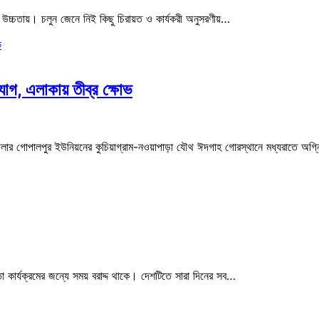
চ্চতায়। চলুন জেনে নিই কিছু চিরায়ত ও কার্যকরী অনুসরণীয়…
োগ, এলাকায় তীব্র ক্ষোভ
উপজেলার গোপালপুর ইউনিয়নের কুচিয়াগ্রাম-নওয়াপাড়া যৌথ ঈদগাহ গোরস্থানে মধ্যরাতে অ
ন্নতা কার্যক্রমের জন্যে সময় বরাদ্দ থাকে। দেশটিতে সারা দিনের সব…