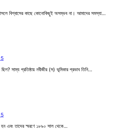
াস। আসলে বিশ্বাসের কাছে কোনোকিছুই অসম্ভব না। আমাদের সমস্যা…
25
িল? সাম্য প্রতিষ্ঠায় নবীজীর (স) ভূমিকার প্রভাব তিনি…
25
িহত হন এবং তাদের স্মরণে ১৮৯০ সাল থেকে…