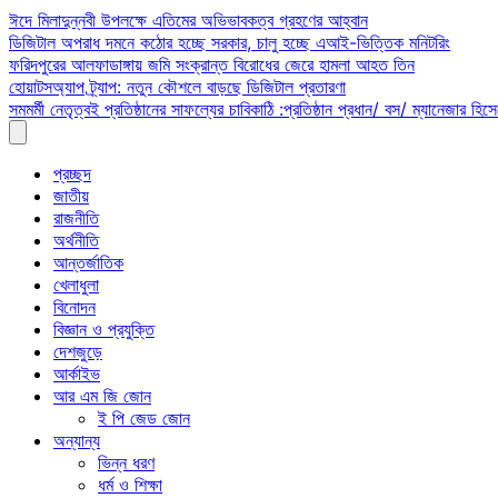
Skip
ঈদে মিলাদুন্নবী উপলক্ষে এতিমের অভিভাবকত্ব গ্রহণের আহ্বান
to
ডিজিটাল অপরাধ দমনে কঠোর হচ্ছে সরকার, চালু হচ্ছে এআই-ভিত্তিক মনিটরিং
content
ফরিদপুরের আলফাডাঙ্গায় জমি সংক্রান্ত বিরোধের জেরে হামলা আহত তিন
হোয়াটসঅ্যাপ ট্র্যাপ: নতুন কৌশলে বাড়ছে ডিজিটাল প্রতারণা
সমমর্মী নেতৃত্বই প্রতিষ্ঠানের সাফল্যের চাবিকাঠি :প্রতিষ্ঠান প্রধান/ বস/ ম্যানেজার হিসে
প্রচ্ছদ
জাতীয়
রাজনীতি
অর্থনীতি
আন্তর্জাতিক
খেলাধুলা
বিনোদন
বিজ্ঞান ও প্রযুক্তি
দেশজুড়ে
আর্কাইভ
আর এম জি জোন
ই পি জেড জোন
অন্যান্য
ভিন্ন ধরণ
ধর্ম ও শিক্ষা