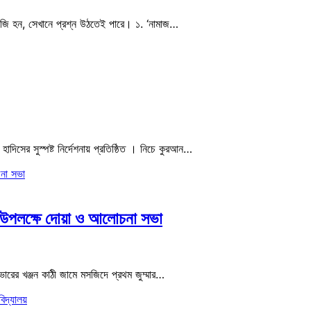
ামাজি হন, সেখানে প্রশ্ন উঠতেই পারে। ১. ‘নামাজ…
াদিসের সুস্পষ্ট নির্দেশনায় প্রতিষ্ঠিত । নিচে কুরআন…
ন উপলক্ষে দোয়া ও আলোচনা সভা
ারের খঞ্জন কাঠী জামে মসজিদে প্রথম জুম্মার…