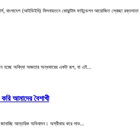
ার্স, বাংলাদেশ (আইডিইবি) মিলনায়তনে কোয়ান্টাম ফাউন্ডেশন আয়োজিত স্বেচ্ছা রক্তদাতা স
নে হচ্ছে অবিদ্যা অজ্ঞতার অন্ধকারের একটা রূপ, যা এই…
ন করি আমাদের বৈশাখী
ে জানাচ্ছি আন্তরিক অভিবাদন। অস্বীকার করে লাভ…