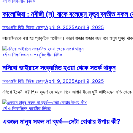
ধর্ম ও শিক্ষা
লীড নিউজ
কালোজিরা : নবীজী (স) যাকে বলেছেন মৃত্যু ব্যতীত সকল 
আরএমজি বিডি নিউজ ডেস্ক
April 9, 2025
April 9, 2025
কালোজিরাকে বলা হয় প্রাকৃতিক মহৌষধ। কারণ হাজার হাজার বছর ধরে মানুষ সুস্থ থাকা
ধর্ম ও শিক্ষা
বিজ্ঞান ও প্রযুক্তি
লীড নিউজ
নসিবো ভাইরাসে সংক্রমিত হওয়া থেকে সতর্ক থাকুন
আরএমজি বিডি নিউজ ডেস্ক
April 9, 2025
April 9, 2025
নসিবো ইফেক্ট কি? প্রিয় সুহৃদ! যে আনন্দ নিয়ে আপনি ঈদের ছুটি কাটিয়েছেন বাড়ি থে
ধর্ম ও শিক্ষা
ভিন্ন ধরণ
লীড নিউজ
একজন মানুষ সফল না ব্যর্থ—সেটা বোঝার উপায় কী?