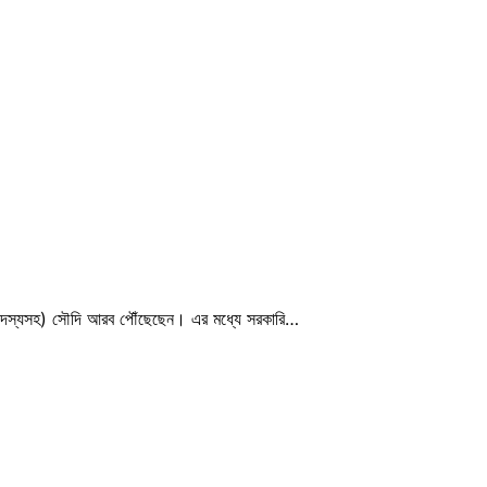
া সদস্যসহ) সৌদি আরব পৌঁছেছেন। এর মধ্যে সরকারি…