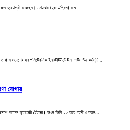
৮ জন হজযাত্রী রয়েছেন। সোমবার (২৮ এপ্রিল) রাত…
তারা সারাদেশের সব পলিটেকনিক ইনস্টিটিউটে টানা শাটডাউন কর্মসূচি…
রণা যোগায়
বাংলাদেশে আসেন ভ্যালেরি টেইলর। তখন তিনি ২৫ বছর বয়সী একজন…