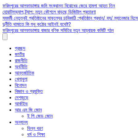
Skip
ফরিদপুরের আলফাডাঙ্গায় জমি সংক্রান্ত বিরোধের জেরে হামলা আহত তিন
to
হোয়াটসঅ্যাপ ট্র্যাপ: নতুন কৌশলে বাড়ছে ডিজিটাল প্রতারণা
content
সমমর্মী নেতৃত্বই প্রতিষ্ঠানের সাফল্যের চাবিকাঠি :প্রতিষ্ঠান প্রধান/ বস/ ম্যানেজার হিসে
দুর্নীতি থামাতে কি শুধু কঠোর আইনই যথেষ্ট?
ফরিদপুরের আলফাডাঙ্গায় বাজার বণিক সমিতির নতুন আহ্বায়ক কমিটি গঠন
প্রচ্ছদ
জাতীয়
রাজনীতি
অর্থনীতি
আন্তর্জাতিক
খেলাধুলা
বিনোদন
বিজ্ঞান ও প্রযুক্তি
দেশজুড়ে
আর্কাইভ
আর এম জি জোন
ই পি জেড জোন
অন্যান্য
ভিন্ন ধরণ
ধর্ম ও শিক্ষা