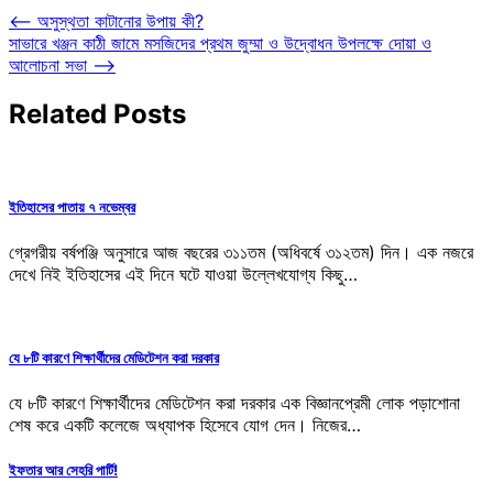
Post
⟵
অসুস্থতা কাটানোর উপায় কী?
সাভারে খঞ্জন কাঠী জামে মসজিদের প্রথম জুম্মা ও উদ্বোধন উপলক্ষে দোয়া ও
navigation
আলোচনা সভা
⟶
Related Posts
ইতিহাসের পাতায় ৭ নভেম্বর
গ্রেগরীয় বর্ষপঞ্জি অনুসারে আজ বছরের ৩১১তম (অধিবর্ষে ৩১২তম) দিন। এক নজরে
দেখে নিই ইতিহাসের এই দিনে ঘটে যাওয়া উল্লেখযোগ্য কিছু…
যে ৮টি কারণে শিক্ষার্থীদের মেডিটেশন করা দরকার
যে ৮টি কারণে শিক্ষার্থীদের মেডিটেশন করা দরকার এক বিজ্ঞানপ্রেমী লোক পড়াশোনা
শেষ করে একটি কলেজে অধ্যাপক হিসেবে যোগ দেন। নিজের…
ইফতার আর সেহরি পার্টি!