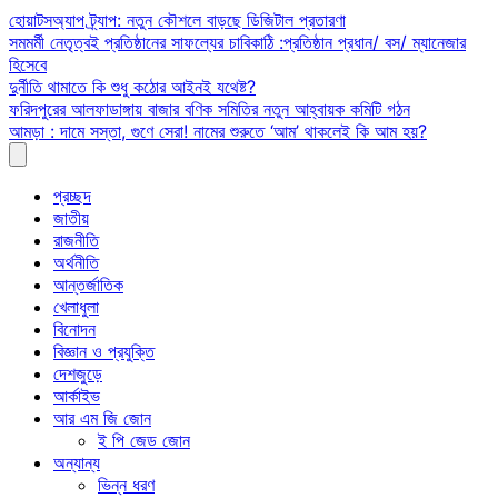
Skip
হোয়াটসঅ্যাপ ট্র্যাপ: নতুন কৌশলে বাড়ছে ডিজিটাল প্রতারণা
to
সমমর্মী নেতৃত্বই প্রতিষ্ঠানের সাফল্যের চাবিকাঠি :প্রতিষ্ঠান প্রধান/ বস/ ম্যানেজার
content
হিসেবে
দুর্নীতি থামাতে কি শুধু কঠোর আইনই যথেষ্ট?
ফরিদপুরের আলফাডাঙ্গায় বাজার বণিক সমিতির নতুন আহ্বায়ক কমিটি গঠন
আমড়া : দামে সস্তা, গুণে সেরা! নামের শুরুতে ‘আম’ থাকলেই কি আম হয়?
প্রচ্ছদ
জাতীয়
রাজনীতি
অর্থনীতি
আন্তর্জাতিক
খেলাধুলা
বিনোদন
বিজ্ঞান ও প্রযুক্তি
দেশজুড়ে
আর্কাইভ
আর এম জি জোন
ই পি জেড জোন
অন্যান্য
ভিন্ন ধরণ