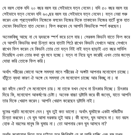
যে বয়স হোক যদি ২০ বছর বয়স হয় সেইভাবে যত্ন নেবেন। যদি ৫০ বছর বয়স হয়
সেইভাবে যত্ন নেবেন যদি ৬০ ব্ছর বয়স হয় সেইভাবে যত্ন নেবেন। যত্ন নেয়া শুরু
করেন এবং প্রত্যেকদিন নিজেকে বলবেন নিজের দিকে তাকাবেন নিজের হার্টে বুকে হাত
দেবেন কিডনিতে হাত দেবেন। ফিল করবেন যে আপনি কিডনিকে স্পর্শ করছেন।
অনেককিছু আছে না যে হৃদয়কে স্পর্শ করে চলে যায়। সেরকম কিডনি যাতে ফিল করে
যে আপনি কিডনির কথা চিন্তা করে হাতটা পিঠে রাখেন কিডনি যেখানে আছে সেখানে
রাখেন ফিল করেন যে কিডনি তোর তো যত্ন নিই নাই যত্ন ছাড়াই এত বছর সার্ভিস
দিয়েছিস এখন তোর কথা খুব মনে হচ্ছে। যত্ন না নিয়ে ভুল করেছি এখন তোর জন্যে
দোয়া করি তোকে ফিল করি।
অর্থাৎ শরীরের কোনো অঙ্গে সমস্যা মানে শরীরের ঐ অঙ্গটা আপনার মনোযোগ চাচ্ছে।
হাঁটুতে ব্যথা কারণ ঐ অঙ্গে যে সমস্যা সে মনোযোগ চাচ্ছে আর কিচ্ছু না। বা
চ্চা কাঁদে কেন? সে মনোযোগ চায়। মা তাকে যখন দেখে না চিৎকার দিচ্ছে। চিৎকার
দিয়ে কি, মনোযোগ আকর্ষণের চেষ্টা। অনেক বাচ্চা দুষ্টামি করে কী জন্যে, যাতে আপনি
তার দিকে খেয়াল করেন। আপনি খেয়াল করেছেন দুষ্টামি নাই।
ঘুমের প্রতি মনোযোগ দেন। ঘুম তুই কত ভালো। অর্থাৎ ঘুমটাকে একটা পজিটিভ
চিন্তা করবেন। যে ঘুম আসা দরকার তুই আয়। কী বলেন, ঘুম আসবে না। যত বয়স
হোক ঐ বয়সের মানুষ কি ঘুমায় না। তো আপনার কেন ঘুম আসবে না?
অর্থাৎ মনোযোগ দিতে হবে চাইতে হবে জিনিসটা যে না আমি চাচ্ছি এবং ঘুম তখন