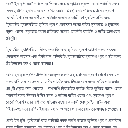
রোবট ইন মুভি ক্যাটাগরিতে স্বর্ণপদক পেয়েছে জুনিয়র গ্রুপে রোবো স্পার্কার্স দলের
মিসবাহ উদ্দিন ইনান ও জাইমা যাহিন ওয়ারা, একই ক্যাটাগরিতে চ্যালেঞ্জ গ্রুপে
রোবোটাইগার্স দলের নাশীতাত যাইনাহ রহমান ও কাজী মোস্তাহিদ লাবিব এবং
ক্রিয়েটিভ ক্যাটাগরিতে জুনিয়র গ্রুপে রোবাস্টাস দলের যারিয়া মুসাররাত ও চ্যালেঞ্জ
গ্রুপে রোবো স্কোয়াড দলের রাফিহাত সালেহ, তাফসীর তাহরীম ও মাহির তাজওয়ার
চৌধুরী।
ক্রিয়েটিভ ক্যাটাগরিতে রৌপ্যপদক জিতেছে জুনিয়র গ্রুপে আউশ দলের মাহরুজ
মোহাম্মাদ আয়মান এবং ফিজিকাল কম্পিউটিং ক্যাটাগরিতে চ্যালেঞ্জ গ্রুপে উই দলের
মীর উমাইমা হক ও প্রপা হালদার।
রোবট ইন মুভি প্রতিযোগিতায় ব্রোঞ্জপদক পেয়েছে চ্যালেঞ্জ গ্রুপে রোবো স্কোয়াড
দলের রাফিহাত সালেহ ও তাফসীর তাহরীম এবং টিম-এক্স৫৬ দলের মাহির তাজওয়ার
চৌধুরী ব্রোঞ্জপদক পেয়েছে। পাশাপাশি ক্রিয়েটিভ ক্যাটাগরিতে জুনিয়র গ্রুপে রোবো
স্পার্কার্স দলের মিসবাহ উদ্দিন ইনান ও জাইমা যাহিন ওয়ারা এবং চ্যালেঞ্জ গ্রুপে
রোবোটাইগার্স দলের নাশীতাত যাইনাহ রহমান ও কাজী মোস্তাহিদ লাবিব এবং
টাইগার-৭১ দলের রাগিব ইয়াসার রহমান ও আরেফিন আনোয়ার ব্রোঞ্জপদক পেয়েছে।
রোবট ইন মুভি প্রতিযোগিতায় কারিগরি পদক অর্জন করেছে জুনিয়র গ্রুপে রোবাস্টাস
দলের যারিয়া মুসাররাত এবং চ্যালেঞ্জ গ্রুপে মীর উমাইমা হক ও প্রপা হালদার এবং