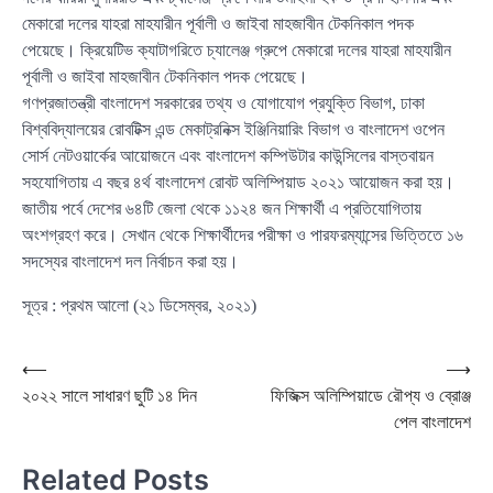
মেকারো দলের যাহরা মাহযারীন পূর্বালী ও জাইবা মাহজাবীন টেকনিকাল পদক
পেয়েছে। ক্রিয়েটিভ ক্যাটাগরিতে চ্যালেঞ্জ গ্রুপে মেকারো দলের যাহরা মাহযারীন
পূর্বালী ও জাইবা মাহজাবীন টেকনিকাল পদক পেয়েছে।
গণপ্রজাতন্ত্রী বাংলাদেশ সরকারের তথ্য ও যোগাযোগ প্রযুক্তি বিভাগ, ঢাকা
বিশ্ববিদ্যালয়ের রোবটিক্স এন্ড মেকাট্রনিক্স ইঞ্জিনিয়ারিং বিভাগ ও বাংলাদেশ ওপেন
সোর্স নেটওয়ার্কের আয়োজনে এবং বাংলাদেশ কম্পিউটার কাউন্সিলের বাস্তবায়ন
সহযোগিতায় এ বছর ৪র্থ বাংলাদেশ রোবট অলিম্পিয়াড ২০২১ আয়োজন করা হয়।
জাতীয় পর্বে দেশের ৬৪টি জেলা থেকে ১১২৪ জন শিক্ষার্থী এ প্রতিযোগিতায়
অংশগ্রহণ করে। সেখান থেকে শিক্ষার্থীদের পরীক্ষা ও পারফরম্যান্সের ভিত্তিতে ১৬
সদস্যের বাংলাদেশ দল নির্বাচন করা হয়।
সূত্র
: প্রথম আলো (২১ ডিসেম্বর, ২০২১)
Post
⟵
⟶
২০২২ সালে সাধারণ ছুটি ১৪ দিন
ফিজিক্স অলিম্পিয়াডে রৌপ্য ও ব্রোঞ্জ
navigation
পেল বাংলাদেশ
Related Posts