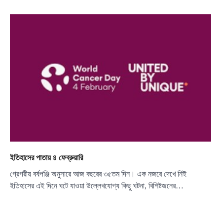
ইতিহাসের পাতায় ৪ ফেব্রুয়ারি
গ্রেগরীয় বর্ষপঞ্জি অনুসারে আজ বছরের ৩৫তম দিন। এক নজরে দেখে নিই
ইতিহাসের এই দিনে ঘটে যাওয়া উল্লেখযোগ্য কিছু ঘটনা, বিশিষ্টজনের…