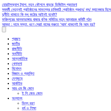
Skip
হোয়াটসঅ্যাপ ট্র্যাপ: নতুন কৌশলে বাড়ছে ডিজিটাল প্রতারণা
to
সমমর্মী নেতৃত্বই প্রতিষ্ঠানের সাফল্যের চাবিকাঠি :প্রতিষ্ঠান প্রধান/ বস/ ম্যানেজার হিসে
content
দুর্নীতি থামাতে কি শুধু কঠোর আইনই যথেষ্ট?
ফরিদপুরের আলফাডাঙ্গায় বাজার বণিক সমিতির নতুন আহ্বায়ক কমিটি গঠন
আমড়া : দামে সস্তা, গুণে সেরা! নামের শুরুতে ‘আম’ থাকলেই কি আম হয়?
প্রচ্ছদ
জাতীয়
রাজনীতি
অর্থনীতি
আন্তর্জাতিক
খেলাধুলা
বিনোদন
বিজ্ঞান ও প্রযুক্তি
দেশজুড়ে
আর্কাইভ
আর এম জি জোন
ই পি জেড জোন
অন্যান্য
ভিন্ন ধরণ
ধর্ম ও শিক্ষা