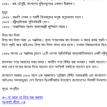
১৯৪১ : রমা চৌধুরী, বাংলাদের মুক্তিযুদ্ধের একজন বীরাঙ্গনা।
মৃত্যু
১৯৫৬ : বাঙালি লেখক ও স্বামী বিবেকানন্দর অনুজ মহেন্দ্রনাথ দত্ত।
১৯৮৪ : রবীন্দ্রবিশারদ পুলিনবিহারী সেন।
১৯৯৯ : তাঞ্জানিয়ার প্রথম প্রধানমন্ত্রী জুলিয়াস নায়ার।
বিশ্ব মান দিবস
বিশ্ব মান দিবস আজ ১৪ অক্টোবর। মূলত পণ্যসেবার মান উন্নয়ন ও বজায় রাখার প্রতি কর
দিতে প্রতি বছর আইএসও বিশ্ব মান দিবস পালন করে থাকে। চলমান বিষয়গুলোকে ঘিরে
১৯৪৬ সালের ১৪ অক্টোবর লন্ডনে ২৫টি দেশের প্রতিনিধিরা আন্তর্জাতিকভাবে একটি স
মানসম্মত পণ্য আমাদের সবার কাম্য। মানহীন পণ্য বিক্রি করা অপরাধ। সবাই সচেতন না হল
কথা ভেবে পণ্যের মানের দিকে সচেতন হতে সংশ্লিষ্ট সবাইকে সচেতন হতে হবে।
বাংলাদেশ সরকার ১৯৮৫ সালে এক প্রজ্ঞাপনে ‘সেন্ট্রাল টেস্টিং ল্যাবরেটরি এবং বাংলাদেশ স্ট
আইএসও সদস্যভুক্ত দেশ হিসেবে বিএসটিআইর উদ্যোগে বাংলাদেশেও দিবসটি উদযাপন
সূত্র: সংগৃহীত
Post
⟵
যা আছে তা নিয়ে শুরু করলাম
শৃঙ্খলাই জীবন
⟶
navigation