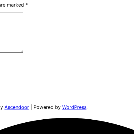
 are marked
*
by
Ascendoor
| Powered by
WordPress
.