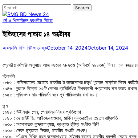
Search
for:
ধর্ম ও শিক্ষা
ভিন্ন ধরণ
লীড নিউজ
ইতিহাসের পাতায় ১৪ অক্টোবর
আরএমজি বিডি নিউজ ডেস্ক
October 14, 2024
October 14, 2024
গ্রেগরীয় বর্ষপঞ্জি অনুসারে আজ বছরের ২৮৭তম (অধিবর্ষে ২৮৮তম) দিন। এক নজরে দেখ
ঘটনাবলি
১৮৮২ : পাকিস্তানের লাহোরে ভারতীয় উপমহাদেশের চতুর্থ পুরাতন সর্ব্বোচ্চ শিক্ষা প্রতিষ্ঠ
১৯৪৬ : লন্ডনে বিশ্বের ২৫টি দেশের প্রতিনিধিরা বিশ্বব্যাপী পণ্যসেবার মান বজায় রাখ
১৯৫৫ : পূর্ববাংলার নাম পরিবর্তন করে পূর্ব পাকিস্তান রাখা হয়।
জন্ম
১৬৪৪ : উইলিয়াম পেন, পেনসিলভানিয়ার প্রতিষ্ঠাতা।
১৮৯০ : ডোয়াইট ডি. আইজেনহাওয়ার, মার্কিন যুক্তরাষ্ট্রের ৩৪তম রাষ্ট্রপতি।
১৯৩০ : অশোকতরু বন্দ্যোপাধ্যায়, প্রখ্যাত রবীন্দ্র সংগীত শিল্পী।
১৯৩০ : সৈয়দ মুস্তাফা সিরাজ, ভারতীয় বাঙালি লেখক।
১৯৩১ : পণ্ডিত নিখিল রঞ্জন বন্দ্যোপাধ্যায়, মাইহার ঘরানার ভারতীয় ধ্রুপদী সেতার বাদ