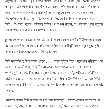
উপেন্দ্রকিশোর রায়চৌধুরী ছিলেন লেখক, চিত্রশিল্পী ও বাংলা মুদ্রণশিল্পের অন্যতম
পথিকৃৎ। তাঁর পারিবারিক নাম ছিল কামদারঞ্জন। পাঁচ বছরের কম বয়সে তাঁর বাবার
আত্মীয় জমিদার হরিকিশোর রায়চৌধুরী তাঁকে দত্তক নেন এবং নতুন নাম দেন
উপেন্দ্রকিশোর রায়চৌধুরী। শখের জ্যোতির্বিদ, বেহালাবাদক ও সুরকারও ছিলেন
তিনি। বিখ্যাত ‘সন্দেশ’ পত্রিকা তিনিই প্রথম শুরু করেন, যা পরে তাঁর পুত্র সুকুমার
রায় ও পৌত্র সত্যজিৎ রায় সম্পাদনা করেন।
জন্মগ্রহণ করেন ১৮৬৩ সালের ১০ মে কিশোরগঞ্জ জেলার কটিয়াদী উপজেলার সমূয়া
গ্রামের বনেদি রায় পরিবারে। তাঁর বাবা কালীনাথ রায়চৌধুরী ওরফে শ্যামসুন্দর মুন্সী
সংস্কৃতে পাণ্ডিত্যের জন্যে পরিচিত ছিলেন।
তিনি ময়মনসিংহ জিলা স্কুল থেকে ১৮৮০ সালে বৃত্তি নিয়ে প্রবেশিকা পরীক্ষায় পাস
করেন। স্কুলজীবনেই তিনি চিত্রাঙ্কনে দক্ষতা অর্জন করেন। কলকাতার
প্রেসিডেন্সি কলেজে কিছুকাল অধ্যয়নের পর কলকাতা মেট্রোপলিটন ইনস্টিটিউটে
ভর্তি হন এবং ১৮৮৪ সালে সেখান থেকে বিএ পরীক্ষায় উত্তীর্ণ হন। এ সময় তিনি
ব্রাহ্মসমাজে যোগ দেন। ২৩ বছর বয়সে দ্বারকানাথ গঙ্গোপাধ্যায়ের মেয়ের সঙ্গে তার
বিয়ে হয়।
ছোটদের জন্যে তিনি অনেক লেখা উপহার দিয়েছেন। উল্লেখযোগ্য রচনার মধ্যে
রয়েছে ‘ছোটদের রামায়ণ’, ‘সেকালের কথা’, ‘ছোটদের মহাভারত’, ‘মহাভারতের