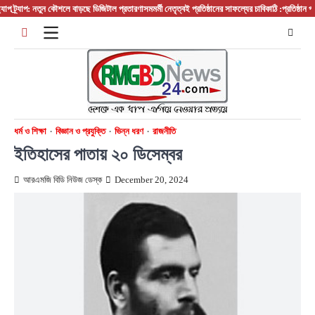
Skip
যাপ: নতুন কৌশলে বাড়ছে ডিজিটাল প্রতারণা
সমমর্মী নেতৃত্বই প্রতিষ্ঠানের সাফল্যের চাবিকাঠি :প্রতিষ্ঠান প্রধান/ 
to
content
ধর্ম ও শিক্ষা
বিজ্ঞান ও প্রযুক্তি
ভিন্ন ধরণ
রাজনীতি
ইতিহাসের পাতায় ২০ ডিসেম্বর
আরএমজি বিডি নিউজ ডেস্ক
December 20, 2024