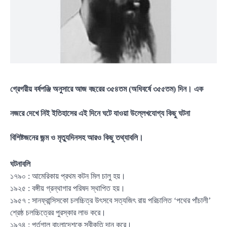
গ্রেগরীয় বর্ষপঞ্জি অনুসারে আজ বছরের ৩৫৪তম (অধিবর্ষে ৩৫৫তম) দিন। এক
নজরে দেখে নিই ইতিহাসের এই দিনে ঘটে যাওয়া উল্লেখযোগ্য কিছু ঘটনা
বিশিষ্টজনের জন্ম ও মৃত্যুদিনসহ আরও কিছু তথ্যাবলি।
ঘটনাবলি
১৭৯০ : আমেরিকায় প্রথম কটন মিল চালু হয়।
১৯২৫ : বঙ্গীয় গ্রন্থাগার পরিষদ স্থাপিত হয়।
১৯৫৭ : সানফ্রান্সিসকো চলচ্চিত্র উৎসবে সত্যজিৎ রায় পরিচালিত ‘পথের পাঁচালী’
শ্রেষ্ঠ চলচ্চিত্রের পুরস্কার লাভ করে।
১৯৭৪ : পর্তুগাল বাংলাদেশকে স্বীকৃতি দান করে।