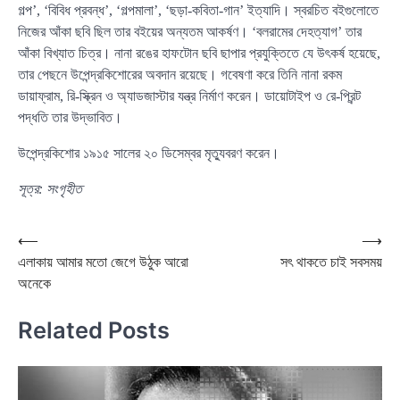
গল্প’, ‘বিবিধ প্রবন্ধ’, ‘গল্পমালা’, ‘ছড়া-কবিতা-গান’ ইত্যাদি। স্বরচিত বইগুলোতে
নিজের আঁকা ছবি ছিল তার বইয়ের অন্যতম আকর্ষণ। ‘বলরামের দেহত্যাগ’ তার
আঁকা বিখ্যাত চিত্র। নানা রঙের হাফটোন ছবি ছাপার প্রযুক্তিতে যে উৎকর্ষ হয়েছে,
তার পেছনে উপেন্দ্রকিশোরের অবদান রয়েছে। গবেষণা করে তিনি নানা রকম
ডায়াফ্রাম, রি-স্ক্রিন ও অ্যাডজাস্টার যন্ত্র নির্মাণ করেন। ডায়োটাইপ ও রে-প্রিন্ট
পদ্ধতি তার উদ্ভাবিত।
উপেন্দ্রকিশোর ১৯১৫ সালের ২০ ডিসেম্বর মৃত্যুবরণ করেন।
সূত্র: সংগৃহীত
Post
⟵
⟶
এলাকায় আমার মতো জেগে উঠুক আরো
সৎ থাকতে চাই সবসময়
navigation
অনেকে
Related Posts