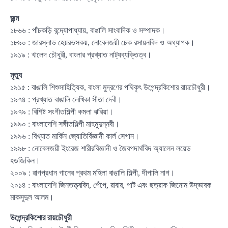
জন্ম
১৮৬৬ : পাঁচকড়ি বন্দ্যোপাধ্যায়, বাঙালি সাংবাদিক ও সম্পাদক।
১৮৯০ : জারস্লাভ হেয়রভসকয়, নোবেলজয়ী চেক রসায়নবিদ ও অধ্যাপক।
১৯১৯ : খালেদ চৌধুরী, বাংলার প্রখ্যাত নাট্যব্যক্তিত্ব।
মৃত্যু
১৯১৫ : বাঙালি শিশুসাহিত্যিক, বাংলা মুদ্রণের পথিকৃৎ উপেন্দ্রকিশোর রায়চৌধুরী।
১৯৭৪ : প্রখ্যাত বাঙালি লেখিকা সীতা দেবী।
১৯৭৯ : বিশিষ্ট সংগীতশিল্পী কমলা ঝরিয়া।
১৯৯০ : বাংলাদেশি সঙ্গীতশিল্পী মাহমুদুন্নবী।
১৯৯৬ : বিখ্যাত মার্কিন জ্যোতির্বিজ্ঞানী কার্ল সেগান।
১৯৯৮ : নোবেলজয়ী ইংরেজ শারীরবিজ্ঞানী ও জৈবপদার্থবিদ অ্যালেন লয়েড
হডজিকিন।
২০০৯ : রাগপ্রধান গানের প্রথম মহিলা বাঙালি শিল্পী, দীপালি নাগ।
২০১৪ : বাংলাদেশি জিনতত্ত্ববিদ, পেঁপে, রাবার, পাট এবং ছত্রাক জিনোম উদ্ভাবক
মাকসুদুল আলম।
উপেন্দ্রকিশোর রায়চৌধুরী