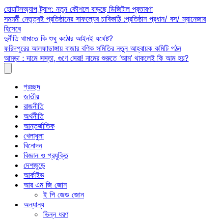
Skip
হোয়াটসঅ্যাপ ট্র্যাপ: নতুন কৌশলে বাড়ছে ডিজিটাল প্রতারণা
to
সমমর্মী নেতৃত্বই প্রতিষ্ঠানের সাফল্যের চাবিকাঠি :প্রতিষ্ঠান প্রধান/ বস/ ম্যানেজার
content
হিসেবে
দুর্নীতি থামাতে কি শুধু কঠোর আইনই যথেষ্ট?
ফরিদপুরের আলফাডাঙ্গায় বাজার বণিক সমিতির নতুন আহ্বায়ক কমিটি গঠন
আমড়া : দামে সস্তা, গুণে সেরা! নামের শুরুতে ‘আম’ থাকলেই কি আম হয়?
প্রচ্ছদ
জাতীয়
রাজনীতি
অর্থনীতি
আন্তর্জাতিক
খেলাধুলা
বিনোদন
বিজ্ঞান ও প্রযুক্তি
দেশজুড়ে
আর্কাইভ
আর এম জি জোন
ই পি জেড জোন
অন্যান্য
ভিন্ন ধরণ