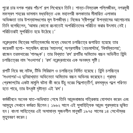
পুরো চার দশক প্রায় পাঁচশ’ গল্প লিখেছেন তিনি। শান্ত-নিস্তরঙ্গ পল্লিজীবন, নগরমুখী
মফস্বল শহরের ভাসমান মধ্যবিত্ত এবং মহানগরী কলকাতার সীমায়িত এলাকার
অভিজ্ঞতা তার উপন্যাসগুলোর মূল উপজীব্য। নিজের ‘দ্বীপপুঞ্জ’ উপন্যাসের আলোচনায়
তিনি বলেছিলেন, ‘আমার কোনো রচনাতেই অপরিচিতদের পরিচিত করার উৎসাহ নেই।
পরিচিতরাই সুপরিচিত হয়ে উঠেছে।’
নরেন্দ্রনাথ মিত্রের সাহিত্যকর্মের মধ্যে যেগুলো চলচ্চিত্রে রূপায়িত হয়েছে তার
কয়েকটি হলো- সত্যজিৎ রায়ের ‘মহানগর’, অগ্রগামীর ‘হেডমাস্টার’, ‘বিলম্বিতলয়’;
রাজেন তরফদারের ‘পালঙ্ক’। তার বিখ্যাত ‘রস’ গল্পটির অমিতাভ বচ্চন অভিনীত হিন্দি
চলচ্চিত্রের নাম ‘সওদাগর’। ‘রস’ নরেন্দ্রনাথের এক অনবদ্য সৃষ্টি।
গল্পটি নিয়ে বহু নাটক, টিভি সিরিয়াল ও চলচ্চিত্র নির্মিত হয়েছে। হিন্দি চলচ্চিত্র
‘সওদাগর’-এ দুনিয়াখ্যাত অভিনেতা অমিতাভ বচ্চন অভিনয় করেছেন। গ্রাম্য
প্রেক্ষাপটের একটা মামুলি ঘটনা কী করে উঁচু দরের শিল্পোত্তীর্ণ, রসসমৃদ্ধ গল্পে পরিণত
হতে পারে, তার উৎকৃষ্ট দৃষ্টান্ত এই ‘রস’।
কর্মজীবনে অনেক ঘাত-অভিঘাত শেষে তিনি আনন্দবাজার পত্রিকায় যোগদান করেন এবং
আমৃত্যু সেখানে কর্মরত ছিলেন। ১৯৬২ সালে এই সুসাহিত্যিক আনন্দ পুরস্কারে ভূষিত
হন। বাংলা সাহিত্যের এই অসামান্য সৃজনশীল মানুষটি ১৯৭৫ সালের ১৪ সেপ্টেম্বর
মৃত্যুবরণ করেন।