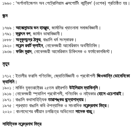
১৯৬০ : ‘অর্গানাইজেশন অব পেট্রোলিয়াম এক্সপোর্টিং কান্ট্রিস’ (ওপেক) প্রতিষ্ঠিত হয়।
জন্ম
১৭৬৯ :
আলেক্সান্ডার ভন হামবুল্ড
, জার্মানির খ্যাতনামা সমাজবিজ্ঞানী।
১৭৯১ :
ফ্রান্ৎস বপ
, জার্মান ভাষাবিজ্ঞানী।
১৮৮৮ :
অনুকূলচন্দ্র ঠাকুর
, বাঙালি ধর্ম সংস্কারক।
১৯২০ :
লরেন্স রবার্ট ক্লাইন
, নোবেলজয়ী আমেরিকান অর্থনীতিবিদ।
১৯৩৬ :
ফরিদ মুরাদ
, নোবেলজয়ী আমেরিকান চিকিৎসক ও ফার্মাকোলজিস্ট।
মৃত্যু
১৭১২ : ইতালীয় ফরাসি গণিতবিদ, জ্যোতির্বিজ্ঞানী ও প্রকৌশলী
জিওভান্নি ডোমেনিকো
ক্যাসিনি
।
১৯০১ : মার্কিন যুক্তরাষ্ট্রের ২৫তম রাষ্ট্রপতি
উইলিয়াম ম্যাকিন্‌লি
।
১৯১৬ : নোবেলজয়ী স্প্যানিশ প্রকৌশলী, গণিতবিদ ও নাট্যকার
হোসে এচেগারাই
।
১৯৭১ : বাঙালি কথাসাহিত্যিক
তারাশঙ্কর বন্দ্যোপাধ্যায়
।
১৯৭৫ : প্রখ্যাত বাঙালি কবি ঔপন্যাসিক ও সাংবাদিক
নরেন্দ্রনাথ মিত্র
।
২০২০ : বাংলাদেশের বর্ষীয়ান চলচ্চিত্র অভিনেতা
সাদেক বাচ্চু
।
সাহিত্যিক নরেন্দ্রনাথ মিত্র