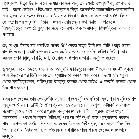
নরেন্দ্রনাথ মিত্র ছিলেন বাংলা ভাষার একজন অন্যতম শ্রেষ্ঠ ঔপন্যাসিক, গল্পকার ও
কবি। বাংলা ছোটগল্প পরিমণ্ডলে নরেন্দ্রনাথ মিত্র অনেকটাই অনালোচিত-অনালোকিত
নাম হলেও তার গল্পের বিষয় ও কাঠামোগত বিন্যাস বাংলা ছোটগল্প তো বটেই, বিশ্ব
ছোটগল্পের প্রতিদ্বন্দ্বী। তিনি একজন মনোরাজ্যের কথানির্মাতা। পাঠককে
নিমগ্নচিত্তে গল্পপাঠে মুগ্ধতার সঙ্গে ধরে রাখার এক অসামান্য শিল্পশক্তির আধার তার
গল্পমালা।
শুধু সংখ্যা বিচারে চার শতাধিক গল্পের শিল্পী-স্রষ্টা মাত্র তিনি নন; তিনি প্রচুর ভালো
গল্প লিখেছেন। ৫১টি গল্পগ্রন্থ এবং ৩৮টি উপন্যাসের সার্থক কারিগর তিনি। তার
অনেক গল্পই হিন্দি, মারাঠি, রুশ, ইংরেজি ও ইতালীয় ভাষায় অনূদিত হয়েছে।
জন্মগ্রহণ করেন ১৯১৬ সালের ৩০ জানুয়ারি ফরিদপুরের ভাঙ্গা উপজেলার সদরদী গ্রামে।
দেশ বিভাগের পর তিনি কলকাতায় স্থায়ীভাবে বসবাস শুরু করেন। ভাঙ্গা হাই স্কুল
থেকে ম্যাট্রিকুলেশন, ফরিদপুরের রাজেন্দ্র কলেজ থেকে আইএ ও বঙ্গবাসী কলেজ থেকে
বিএ পাস করেন।
বাল্যকাল থেকেই তার লেখালেখির সূচনা। প্রথম মুদ্রিত কবিতা ‘মূক’, প্রথম মুদ্রিত গল্প
‘মৃত্যু ও জীবন’। দুটিই ‘দেশ’ পত্রিকায়, ১৯৩৬ সালে। বিষ্ণুপদ ভট্টাচার্য ও নারায়ণ
গঙ্গোপাধ্যায়ের সঙ্গে একত্রে প্রথম কাব্যগ্রন্থ ‘জোনাকি’। প্রথম গল্প-সংগ্রহ
‘অসমতল’। প্রথম উপন্যাস ‘হরিবংশ’, পরে তা ‘দ্বীপপুঞ্জ’ নামে গ্রন্থাকারে প্রকাশ
পায়। গল্পগ্রন্থ ৫১টি। উপন্যাসের মধ্যে বিশেষত ‘দ্বীপপুঞ্জ’, ‘চেনামহল’, ‘তিন দিন
তিন রাত্রি’ ও ‘সূর্যসাক্ষী’ দেশ পত্রিকায় ধারাবাহিক প্রকাশকাল থেকেই দারুণভাবে
সমাদৃত।