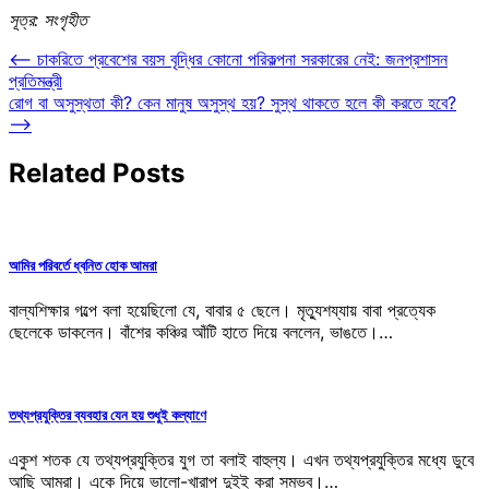
সূত্র: সংগৃহীত
Post
⟵
চাকরিতে প্রবেশের বয়স বৃদ্ধির কোনো পরিকল্পনা সরকারের নেই: জনপ্রশাসন
প্রতিমন্ত্রী
navigation
রোগ বা অসুস্থতা কী? কেন মানুষ অসুস্থ হয়? সুস্থ থাকতে হলে কী করতে হবে?
⟶
Related Posts
আমির পরিবর্তে ধ্বনিত হোক আমরা
বাল্যশিক্ষার গল্পে বলা হয়েছিলো যে, বাবার ৫ ছেলে। মৃত্যুশয্যায় বাবা প্রত্যেক
ছেলেকে ডাকলেন। বাঁশের কঞ্চির আঁটি হাতে দিয়ে বললেন, ভাঙতে।…
তথ্যপ্রযুক্তির ব্যবহার যেন হয় শুধুই কল্যাণে
একুশ শতক যে তথ্যপ্রযুক্তির যুগ তা বলাই বাহুল্য। এখন তথ্যপ্রযুক্তির মধ্যে ডুবে
আছি আমরা। একে দিয়ে ভালো-খারাপ দুইই করা সম্ভব।…