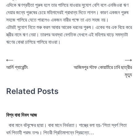
এদিকে ঋণগ্রহীতা পুরুষ হলে তার পালিয়ে যাওয়ার সুযোগ বেশি বলে এনজিওরা ঋণ
দেয়ার জন্যে পুরুষের চেয়ে মহিলাদেরই প্রাধান্য দিতে লাগল। কারণ একজন পুরুষ
সহজে পালিয়ে যেতে পারলেও একজন নারীর পক্ষে তা এত সহজ নয়।
এটারই সুযোগ নিতে শুরু করল আবার আরেক ধরনের পুরুষ। একের পর এক বিয়ে করে
স্ত্রীর নামে ঋণ নেয়া। তারপর অবস্থা বেগতিক দেখলে এই মহিলার ঘাড়ে সমস্তটা
ঋণের বোঝা চাপিয়ে পালিয়ে যাওয়া।
Post
⟵
⟶
আর্লি প্যারেন্টিং
আজিমপুর স্টাফ কোয়ার্টারে ঢাবি ছাত্রীর
navigation
মৃত্যু
Related Posts
বিশ্ব বাবা দিবস আজ
বাবা মানে বটবৃক্ষের ছায়া। বাবা মানে নির্ভরতা। শাস্ত্রে বলা হয়-‘পিতা স্বর্গ পিতা
ধর্ম পিতাহী পরমং তপঃ। পিতরী প্রিতিমাপন্নে প্রিয়ন্তে…