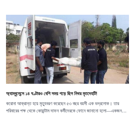
অ্যাম্বুলেন্সে ১৪ ঘণ্টারও বেশি সময় পড়ে ছিল নিথর মৃতদেহটি!
করোনা আক্রান্ত হয়ে মৃত্যুবরণ করেছেন ৫৩ বছর বয়সী এক ভদ্রলোক। তার
পরিবারের পক্ষ থেকে কোয়ান্টাম দাফন কর্মীদেরকে ফোনে জানানো হলো—একজন…