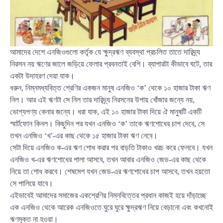
আমাদের দেশে এনজিওগুলো কর্তৃক যে ক্ষুদ্রঋণ ব্যবস্থা প্রচলিত তাতে দারিদ্র্য
নিরসন নয় ঋণের জালে জড়িয়ে ফেলার প্রবনতাই বেশি। ব্যাপারটা কীভাবে ঘটে, তার
একটা উদাহরণ দেয়া যাক।
ধরুন, নিম্নমধ্যবিত্ত শ্রেণির একজন মানুষ এনজিও ‘ক’ থেকে ১০ হাজার টাকা ঋণ
নিল। আর এই ঋণটা সে নিল তার দারিদ্র্য নিরসনের উপায় খোঁজার জন্যে নয়,
ভোগ্যপণ্য কেনার জন্যে। ধরা যাক, এই ১০ হাজার টাকা দিয়ে ঐ মানুষটি একটি
স্মার্টফোন কিনল। কিছুদিন পর যখন এনজিও ‘ক’ তাকে ঋণশোধের চাপ দেবে, সে
তখন এনজিও ‘খ’-এর কাছ থেকে ১৫ হাজার টাকা ঋণ নেবে।
সেটা দিয়ে এনজিও ক-এর ঋণ শোধ করার পর বাড়তি টাকাও খরচ করে ফেলবে। যখন
এনজিও খ-এর ঋণশোধের পালা আসবে, তখন আবার এনজিও জেড-এর কাছ থেকে
নিয়ে তা শোধ করবে। শেষমেশ যখন জেড-এর ঋণশোধের চাপ আসবে, তখন হয়তো
সে পালিয়ে যাবে।
এইভাবেই আমাদের সমাজের একশ্রেণির নিম্নবিত্তের প্রধান কাজই হয়ে দাঁড়াচ্ছে
এক এনজিও থেকে আরেক এনজিওতে ঘুরে ঘুরে ক্ষুদ্রঋণ নিয়ে বেড়ানো এবং কখনোই
ঋণমুক্ত না হওয়া।