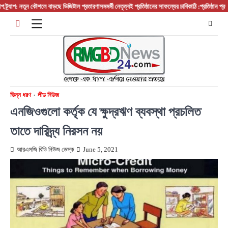
Skip
াপ: নতুন কৌশলে বাড়ছে ডিজিটাল প্রতারণা
সমমর্মী নেতৃত্বই প্রতিষ্ঠানের সাফল্যের চাবিকাঠি :প্রতিষ্ঠান প্রধান/ ব
to
content
ভিন্ন ধরণ
লীড নিউজ
এনজিওগুলো কর্তৃক যে ক্ষুদ্রঋণ ব্যবস্থা প্রচলিত
তাতে দারিদ্র্য নিরসন নয়
আরএমজি বিডি নিউজ ডেস্ক
June 5, 2021