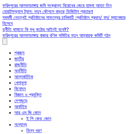
Skip
ফরিদপুরের আলফাডাঙ্গায় জমি সংক্রান্ত বিরোধের জেরে হামলা আহত তিন
to
হোয়াটসঅ্যাপ ট্র্যাপ: নতুন কৌশলে বাড়ছে ডিজিটাল প্রতারণা
content
সমমর্মী নেতৃত্বই প্রতিষ্ঠানের সাফল্যের চাবিকাঠি :প্রতিষ্ঠান প্রধান/ বস/ ম্যানেজার
হিসেবে
দুর্নীতি থামাতে কি শুধু কঠোর আইনই যথেষ্ট?
ফরিদপুরের আলফাডাঙ্গায় বাজার বণিক সমিতির নতুন আহ্বায়ক কমিটি গঠন
প্রচ্ছদ
জাতীয়
রাজনীতি
অর্থনীতি
আন্তর্জাতিক
খেলাধুলা
বিনোদন
বিজ্ঞান ও প্রযুক্তি
দেশজুড়ে
আর্কাইভ
আর এম জি জোন
ই পি জেড জোন
অন্যান্য
ভিন্ন ধরণ