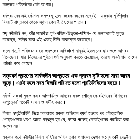
অন্তরে পরিবর্তনের ঢেউ জাগার।
ধর্মপ্রচারের এই কৌশল ফলপ্রসূ হলো কয়েক বছরের মধ্যেই। মক্কায় মূর্তিপূজার
বিষয়টি বাস্তবতা থেকে স্থান পেল ইতিহাসের পাতায়।
শুধু নবীজীই নন, তাঁর সাহাবীরা পূর্ব-পশ্চিম-উত্তর-দক্ষিণ- যে জনপদকেই মুক্ত
করেছেন, সর্বত্র তারা এই একই নীতি অবলম্বন করেছেন।
ফলে শতাব্দী পরিক্রমায় সে জনপদের অধিকাংশ মানুষই ইসলামের ছায়াতলে আশ্রয়
নিয়েছেন। যারা নিজেদের পূর্বতন ধর্ম অনুসরণ করতে চেয়েছেন, তারাও অবলীলায় তাদের
ধর্মচর্চা করে গেছেন।
সত্যধর্ম গ্রহণের সার্বজনীন আগ্রহের এক প্লাবন সৃষ্টি হলো সারা আরব
জুড়ে। এরই ফলে নবম হিজরি পরিণত হলো প্রতিনিধিদের বছরে।
নবীজী মক্কা মুক্ত করার আগপর্যন্ত আরবের সকল গোত্র কোরাইশদের ‘ঈশ্বরের
বরপুত্রের’ মতোই সম্মান ও সমীহ করত।
বিশাল হস্তীবাহিনী নিয়ে আবরাহার মক্কা অভিযান ব্যর্থ হওয়ার পর পৌত্তলিক
গোত্রগুলোর ধারণা আরো বদ্ধমূল হয় যে, কারো পক্ষেই কোরাইশদের পরাজিত করা
সম্ভব নয়।
মক্কার পথে নবীজীর বিশাল বাহিনীর অভিযাত্রার ফলাফল দেখার জন্যে তাই বেদুইন