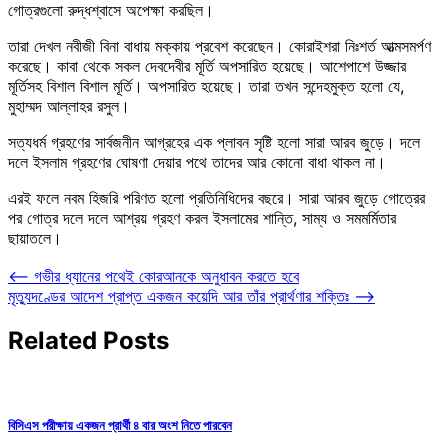
গোত্রগুলো রুদ্ধশ্বাসে অপেক্ষা করছিল।
তারা দেখল নবীজী বিনা বাধায় মক্কায় প্রবেশ করেছেন। কোরাইশরা নিঃশর্ত আত্মসমর্পণ
করেছে। কাবা থেকে সকল দেবদেবীর মূর্তি অপসারিত হয়েছে। আশেপাশে উজ্জার
মূর্তিসহ বিশাল বিশাল মূর্তি। অপসারিত হয়েছে। তারা তখন সন্দেহমুক্ত হলো যে,
মুহাম্মদ আল্লাহর রসুল।
সত্যধর্ম গ্রহণের সার্বজনীন আগ্রহের এক প্লাবন সৃষ্টি হলো সারা আরব জুড়ে। দলে
দলে ইসলাম গ্রহণের ঘোষণা দেয়ার পথে তাদের আর কোনো বাধা থাকল না।
এরই ফলে নবম হিজরি পরিণত হলো প্রতিনিধিদের বছরে। সারা আরব জুড়ে গোত্রের
পর গোত্র দলে দলে আশ্রয় গ্রহণ করল ইসলামের শান্তি, সাম্য ও সমমর্মিতার
ছায়াতলে।
Post
⟵
গভীর ধ্যানের পথেই কোরআনকে অনুধাবন করতে হবে
মৃত্যুদণ্ডের আদেশ প্রাপ্ত একজন কয়েদি আর তাঁর প্রার্থণার শক্তিঃ
⟶
navigation
Related Posts
বিসিএস পরীক্ষায় একজন প্রার্থী ৪ বার অংশ নিতে পারবেন