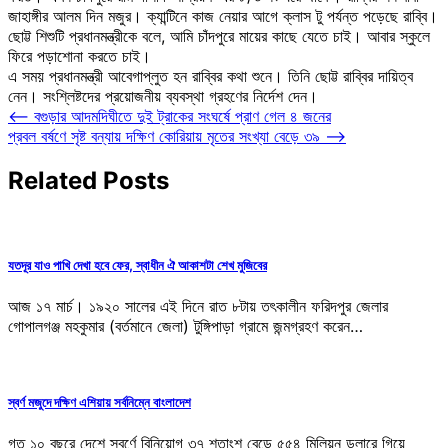
জাহাঙ্গীর আলম দিন মজুর। ক্যান্টিনে কাজ নেয়ার আগে ক্লাস টু পর্যন্ত পড়েছে রাব্বি।
ছোট্ট শিশুটি প্রধানমন্ত্রীকে বলে, আমি চাঁদপুরে মায়ের কাছে যেতে চাই। আবার স্কুলে
ফিরে পড়াশোনা করতে চাই।
এ সময় প্রধানমন্ত্রী আবেগাপ্লুত হন রাব্বির কথা শুনে। তিনি ছোট্ট রাব্বির দায়িত্ব
নেন। সংশ্লিষ্টদের প্রয়োজনীয় ব্যবস্থা গ্রহণের নির্দেশ দেন।
Post
⟵
বগুড়ার আদমদিঘীতে দুই ট্রাকের সংঘর্ষে প্রাণ গেল ৪ জনের
প্রবল বর্ষণে সৃষ্ট বন্যায় দক্ষিণ কোরিয়ায় মৃতের সংখ্যা বেড়ে ৩৯
⟶
navigation
Related Posts
যতদূর যাও পাখি দেখা হবে ফের, স্বাধীন ঐ আকাশটা শেখ মুজিবের
আজ ১৭ মার্চ। ১৯২০ সালের এই দিনে রাত ৮টায় তৎকালীন ফরিদপুর জেলার
গোপালগঞ্জ মহকুমার (বর্তমানে জেলা) টুঙ্গিপাড়া গ্রামে জন্মগ্রহণ করেন…
স্বর্ণ মজুদে দক্ষিণ এশিয়ায় সর্বনিম্নে বাংলাদেশ
গত ১০ বছরে দেশে স্বর্ণে বিনিয়োগ ৩৭ শতাংশ বেড়ে ৫৫৪ মিলিয়ন ডলারে গিয়ে