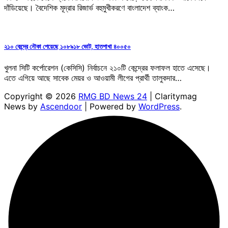
দাঁডিয়েছে। বৈদেশিক মূদ্রার রিজার্ভ বহুমুখীকরণে বাংলাদেশ ব্যাংক…
২১০ কেন্দ্রে নৌকা পেয়েছে ১০৮৯১৮ ভোট, হাতপাখা ৪০০৫০
খুলনা সিটি কর্পোরেশন (কেসিসি) নির্বাচনে ২১০টি কেন্দ্রের ফলাফল হাতে এসেছে।
এতে এগিয়ে আছে সাবেক মেয়র ও আওয়ামী লীগের প্রার্থী তালুকদার…
Copyright © 2026
RMG BD News 24
| Claritymag
News by
Ascendoor
| Powered by
WordPress
.