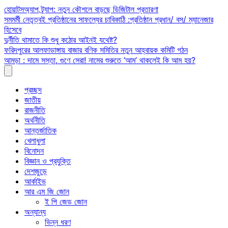
Skip
হোয়াটসঅ্যাপ ট্র্যাপ: নতুন কৌশলে বাড়ছে ডিজিটাল প্রতারণা
to
সমমর্মী নেতৃত্বই প্রতিষ্ঠানের সাফল্যের চাবিকাঠি :প্রতিষ্ঠান প্রধান/ বস/ ম্যানেজার
content
হিসেবে
দুর্নীতি থামাতে কি শুধু কঠোর আইনই যথেষ্ট?
ফরিদপুরের আলফাডাঙ্গায় বাজার বণিক সমিতির নতুন আহ্বায়ক কমিটি গঠন
আমড়া : দামে সস্তা, গুণে সেরা! নামের শুরুতে ‘আম’ থাকলেই কি আম হয়?
প্রচ্ছদ
জাতীয়
রাজনীতি
অর্থনীতি
আন্তর্জাতিক
খেলাধুলা
বিনোদন
বিজ্ঞান ও প্রযুক্তি
দেশজুড়ে
আর্কাইভ
আর এম জি জোন
ই পি জেড জোন
অন্যান্য
ভিন্ন ধরণ