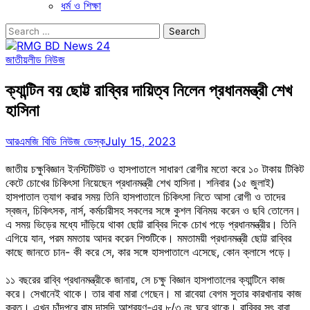
ধর্ম ও শিক্ষা
Search
for:
জাতীয়
লীড নিউজ
ক্যান্টিন বয় ছোট্ট রাব্বির দায়িত্ব নিলেন প্রধানমন্ত্রী শেখ
হাসিনা
আরএমজি বিডি নিউজ ডেস্ক
July 15, 2023
জাতীয় চক্ষুবিজ্ঞান ইনস্টিটিউট ও হাসপাতালে সাধারণ রোগীর মতো করে ১০ টাকায় টিকিট
কেটে চোখের চিকিৎসা নিয়েছেন প্রধানমন্ত্রী শেখ হাসিনা। শনিবার (১৫ জুলাই)
হাসপাতাল ত্যাগ করার সময় তিনি হাসপাতালে চিকিৎসা নিতে আসা রোগী ও তাদের
স্বজন, চিকিৎসক, নার্স, কর্মচারীসহ সকলের সঙ্গে কুশল বিনিময় করেন ও ছবি তোলেন।
এ সময় ভিড়ের মধ্যে দাঁড়িয়ে থাকা ছোট্ট রাব্বির দিকে চোখ পড়ে প্রধানমন্ত্রীর। তিনি
এগিয়ে যান, পরম মমতায় আদর করেন শিশুটিকে। মমতাময়ী প্রধানমন্ত্রী ছোট্ট রাব্বির
কাছে জানতে চান- কী করে সে, কার সঙ্গে হাসপাতালে এসেছে, কোন ক্লাসে পড়ে।
১১ বছরের রাব্বি প্রধানমন্ত্রীকে জানায়, সে চক্ষু বিজ্ঞান হাসপাতালের ক্যান্টিনে কাজ
করে। সেখানেই থাকে। তার বাবা মারা গেছেন। মা রাবেয়া বেগম সুতার কারখানায় কাজ
করত। এখন চাঁদপুরে রাম দাসদি আশ্রয়ণ-এর ৮/৩ নং ঘরে থাকে। রাব্বির সৎ বাবা