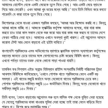
আমাদের হোস্টেল থেকে একটা মেয়েকে তুলে নিয়ে গেছে। আর একটা মেয়ে ব্যাংকে
গিয়ে আর ফেরেনি। এখন আমরা খুব ভয়ের মধ্যে আছি।’ তবে তিনি নিশ্চিত করে বলতে
পারেননি যে কারা তাকে তুলে নিয়ে গেছে।
কিশোরগঞ্জ থেকে যাওয়া একজন শ্রমিক বলছেন, ‘আমরা আর বিক্ষোভ করছি না। কিন্তু
আমরা কাজে যাচ্ছি না। আজকে ফ্যাক্টরির কর্তৃপক্ষ আমাদের বলেছে, যারা যারা কাজ
করতে চাও তারা কাল সকাল থেকে শুরু করো আর যারা কাজ শুরু করবে না তাদের দেশে
ফেরত পাঠিয়ে দেয়া হবে। আমাদের এখানে অবস্থা খুবই খারাপ। এই আন্দোলন আসলে
করোনা টেস্ট আর বেতন বাড়ানো এই দুইটা দাবিতে।’
বাংলাদেশি শ্রমিকদের এসব অভিযোগের ব্যাপারে ক্ল্যাসিক ফ্যাশন অ্যাপারেল কর্তৃপক্ষের
বক্তব্য জানতে চেয়ে তাদের সঙ্গে যোগাযোগের চেষ্টা করেছে বিবিসি বাংলা। কিন্তু
এখনো পর্যন্ত তাদের তরফ থেকে কোনো সাড়া পাওয়া যায়নি।
তামকিন ফর লিগ্যাল এইড অ্যান্ড হিউম্যান রাইটস সংস্থাটির নির্বাহী পরিচালক লিন্ডা
আখলাস বিবিসিকে জানিয়েছেন, ‘এখানে পোশাক খাতে শ্রমিকদের বেতন একটি বড়
সমস্যা। এই খাতের মজুরি জর্ডানে অন্য যেকোনো খাতের শ্রমিকদের চেয়ে কম।
পোশাক শ্রমিকদের সর্বনিম্ন মজুরি ১১০ জর্ডানিয়ান দিনার। কিন্তু অন্য যেকোনো খাতে
সর্বনিম্ন মজুরি ১৫০ দিনার।’
তিনি বলেন, ‘বেতন বাড়ানোর আন্দোলন শুরু হলে মালিক পক্ষ থেকে যুক্তি দেয়া হয়েছে
যে যেহেতু শ্রমিকদের থাকা খাওয়ার সুবিধা দেয়া হচ্ছে তাই তারা বেতন বাড়িয়ে দিতে
পারবে না। বিশেষ করে মহামারির সময়।’