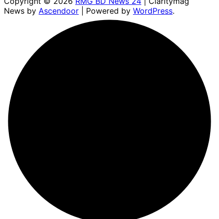
Copyright © 2026
RMG BD News 24
| Claritymag
News by
Ascendoor
| Powered by
WordPress
.