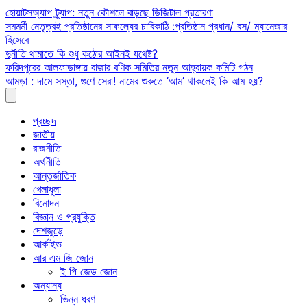
Skip
হোয়াটসঅ্যাপ ট্র্যাপ: নতুন কৌশলে বাড়ছে ডিজিটাল প্রতারণা
to
সমমর্মী নেতৃত্বই প্রতিষ্ঠানের সাফল্যের চাবিকাঠি :প্রতিষ্ঠান প্রধান/ বস/ ম্যানেজার
content
হিসেবে
দুর্নীতি থামাতে কি শুধু কঠোর আইনই যথেষ্ট?
ফরিদপুরের আলফাডাঙ্গায় বাজার বণিক সমিতির নতুন আহ্বায়ক কমিটি গঠন
আমড়া : দামে সস্তা, গুণে সেরা! নামের শুরুতে ‘আম’ থাকলেই কি আম হয়?
প্রচ্ছদ
জাতীয়
রাজনীতি
অর্থনীতি
আন্তর্জাতিক
খেলাধুলা
বিনোদন
বিজ্ঞান ও প্রযুক্তি
দেশজুড়ে
আর্কাইভ
আর এম জি জোন
ই পি জেড জোন
অন্যান্য
ভিন্ন ধরণ