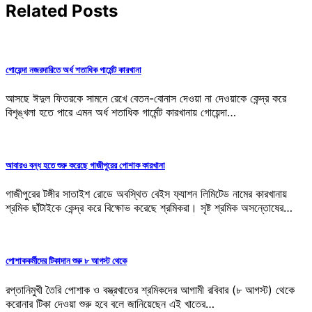
Related Posts
গোয়েন্দা নজরদারিতে অর্ধ শতাধিক গার্মেন্ট কারখানা
আসছে ঈদুল ফিতরকে সামনে রেখে বেতন-বোনাস দেওয়া না দেওয়াকে কেন্দ্র করে
বিশৃঙ্খলা হতে পারে এমন অর্ধ শতাধিক গার্মেন্ট কারখানায় গোয়েন্দা…
আবারও বন্ধ হতে শুরু করেছে গাজীপুরের পোশাক কারখানা
গাজীপুরের টঙ্গীর সাতাইশ রোডে অবস্থিত বেইস ফ্যাশন লিমিটেড নামের কারখানায়
শ্রমিক ছাঁটাইকে কেন্দ্র করে বিক্ষোভ করেছে শ্রমিকরা। সৃষ্ট শ্রমিক অসন্তোষের…
পোশাককর্মীদের টিকাদান শুরু ৮ আগস্ট থেকে
রপ্তানিমুখী তৈরি পোশাক ও বস্ত্রখাতের শ্রমিকদের আগামী রবিবার (৮ আগস্ট) থেকে
করোনার টিকা দেওয়া শুরু হবে বলে জানিয়েছেন এই খাতের…