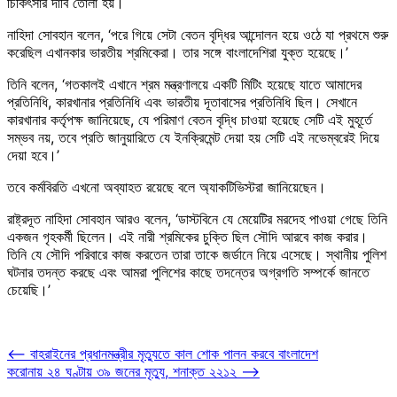
চিকিৎসার দাবি তোলা হয়।
নাহিদা সোবহান বলেন, ‘পরে গিয়ে সেটা বেতন বৃদ্ধির আন্দোলন হয়ে ওঠে যা প্রথমে শুরু
করেছিল এখানকার ভারতীয় শ্রমিকেরা। তার সঙ্গে বাংলাদেশিরা যুক্ত হয়েছে।’
তিনি বলেন, ‘গতকালই এখানে শ্রম মন্ত্রণালয়ে একটি মিটিং হয়েছে যাতে আমাদের
প্রতিনিধি, কারখানার প্রতিনিধি এবং ভারতীয় দূতাবাসের প্রতিনিধি ছিল। সেখানে
কারখানার কর্তৃপক্ষ জানিয়েছে, যে পরিমাণ বেতন বৃদ্ধি চাওয়া হয়েছে সেটি এই মুহূর্তে
সম্ভব নয়, তবে প্রতি জানুয়ারিতে যে ইনক্রিমেন্ট দেয়া হয় সেটি এই নভেম্বরেই দিয়ে
দেয়া হবে।’
তবে কর্মবিরতি এখনো অব্যাহত রয়েছে বলে অ্যাকটিভিস্টরা জানিয়েছেন।
রাষ্ট্রদূত নাহিদা সোবহান আরও বলেন, ‘ডাস্টবিনে যে মেয়েটির মরদেহ পাওয়া গেছে তিনি
একজন গৃহকর্মী ছিলেন। এই নারী শ্রমিকের চুক্তি ছিল সৌদি আরবে কাজ করার।
তিনি যে সৌদি পরিবারে কাজ করতেন তারা তাকে জর্ডানে নিয়ে এসেছে। স্থানীয় পুলিশ
ঘটনার তদন্ত করছে এবং আমরা পুলিশের কাছে তদন্তের অগ্রগতি সম্পর্কে জানতে
চেয়েছি।’
Post
⟵
বাহরাইনের প্রধানমন্ত্রীর মৃত্যুতে কাল শোক পালন করবে বাংলাদেশ
করোনায় ২৪ ঘণ্টায় ৩৯ জনের মৃত্যু, শনাক্ত ২২১২
⟶
navigation