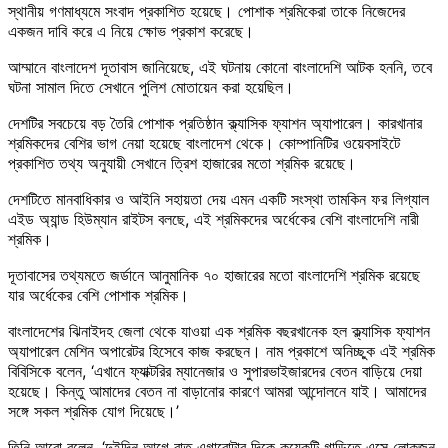
স্থানীয় গণমাধ্যমে সংবাদ প্রকাশিত হয়েছে। পোশাক শ্রমিকেরা তাকে নিজেদের
একজন দাবি করে এ নিয়ে ক্ষোভ প্রকাশ করেছে।
আম্মানে বাংলাদেশ দূতাবাস জানিয়েছে, এই ঘটনায় কোনো বাংলাদেশি আটক হননি, তবে
ঘটনা সামাল দিতে সেখানে পুলিশ মোতায়েন করা হয়েছিল।
দেশটির সবচেয়ে বড় তৈরি পোশাক প্রতিষ্ঠান ক্ল্যাসিক ফ্যাশন অ্যাপারেল। কারখানার
শ্রমিকদের বেশির ভাগ নেয়া হয়েছে বাংলাদেশ থেকে। কোম্পানিটির ওয়েবসাইটে
প্রকাশিত তথ্য অনুযায়ী সেখানে ত্রিশ হাজারের মতো শ্রমিক রয়েছে।
দেশটিতে মানবাধিকার ও আইনি সহায়তা দেয় এমন একটি সংস্থা তামকিন ফর লিগ্যাল
এইড অ্যান্ড হিউম্যান রাইটস বলছে, এই শ্রমিকদের অর্ধেকের বেশি বাংলাদেশি নারী
শ্রমিক।
দূতাবাসের তথ্যমতে জর্ডানে আনুমানিক ৭০ হাজারের মতো বাংলাদেশি শ্রমিক রয়েছে
যার অর্ধেকের বেশি পোশাক শ্রমিক।
বাংলাদেশের ঝিনাইদহ জেলা থেকে যাওয়া এক শ্রমিক বছরখানেক হল ক্ল্যাসিক ফ্যাশন
অ্যাপারেল মেশিন অপারেটর হিসেবে কাজ করছেন। নাম প্রকাশে অনিচ্ছুক এই শ্রমিক
বিবিসিকে বলেন, ‘এখানে ফ্যাক্টরির ম্যানেজার ও সুপারভাইজারদের বেতন বাড়িয়ে দেয়া
হয়েছে। কিন্তু আমাদের বেতন না বাড়ানোর কারণে আমরা আন্দোলনে যাই। আমাদের
সঙ্গে সকল শ্রমিক যোগ দিয়েছে।’
তিনি আরো বলেন, ‘দুইদিন আগে রাত এগারোটার দিকে কয়েকটি গাড়িতে এসে লোকজন