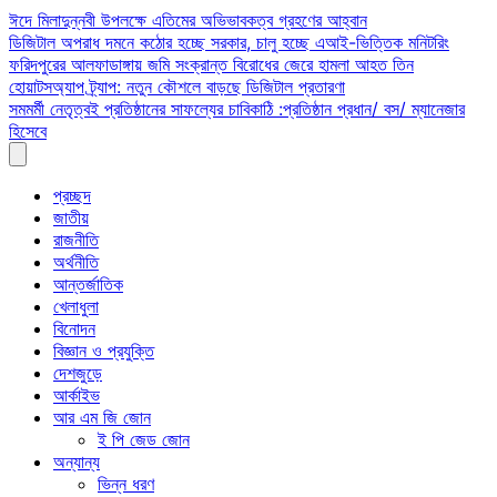
Skip
ঈদে মিলাদুন্নবী উপলক্ষে এতিমের অভিভাবকত্ব গ্রহণের আহ্বান
to
ডিজিটাল অপরাধ দমনে কঠোর হচ্ছে সরকার, চালু হচ্ছে এআই-ভিত্তিক মনিটরিং
content
ফরিদপুরের আলফাডাঙ্গায় জমি সংক্রান্ত বিরোধের জেরে হামলা আহত তিন
হোয়াটসঅ্যাপ ট্র্যাপ: নতুন কৌশলে বাড়ছে ডিজিটাল প্রতারণা
সমমর্মী নেতৃত্বই প্রতিষ্ঠানের সাফল্যের চাবিকাঠি :প্রতিষ্ঠান প্রধান/ বস/ ম্যানেজার
হিসেবে
প্রচ্ছদ
জাতীয়
রাজনীতি
অর্থনীতি
আন্তর্জাতিক
খেলাধুলা
বিনোদন
বিজ্ঞান ও প্রযুক্তি
দেশজুড়ে
আর্কাইভ
আর এম জি জোন
ই পি জেড জোন
অন্যান্য
ভিন্ন ধরণ