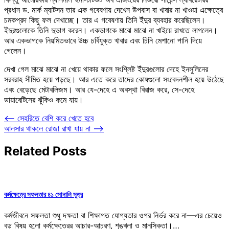
প্রধান ড. মার্ক ম্যাটসন তার এক গবেষণায় দেখেন উপবাস বা খাবার না খাওয়া এক্ষেত্রে
চমকপ্রদ কিছু ফল দেখাচ্ছে। তার এ গবেষণায় তিনি ইঁদুর ব্যবহার করেছিলেন।
ইঁদুরগুলোকে তিনি দুভাগ করেন। একভাগকে মাঝে মাঝে না খাইয়ে রাখতে লাগলেন।
আর একভাগকে নিয়মিতভাবে উচ্চ চর্বিযুক্ত খাবার এবং চিনি মেশানো পানি দিয়ে
গেলেন।
দেখা গেল মাঝে মাঝে না খেয়ে থাকার ফলে সংশ্লিষ্ট ইঁদুরগুলোর দেহে ইনসুলিনের
সরবরাহ সীমিত হয়ে পড়ছে। আর এতে করে তাদের কোষগুলো সংবেদনশীল হয়ে উঠেছে
এবং বেড়েছে মেটাবলিজম। আর যে-দেহে এ অবস্থা বিরাজ করে, সে-দেহে
ডায়াবেটিসের ঝুঁকিও কমে যায়।
Post
⟵
সেহরিতে বেশি করে খেতে হবে
আলসার থাকলে রোজা রাখা যায় না
⟶
navigation
Related Posts
কর্মক্ষেত্রে সফলতার ৪১ সোনালি সূত্র
কর্মজীবনে সফলতা শুধু দক্ষতা বা শিক্ষাগত যোগ্যতার ওপর নির্ভর করে না—এর চেয়েও
বড় বিষয় হলো কর্মক্ষেত্রের আচার-আচরণ, শৃঙ্খলা ও মানসিকতা।…