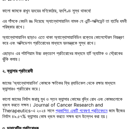
কালো জামকে রাখুন হৃদয়ের মণিকোঠায়, হৃৎপিণ্ড সুস্থ থাকবে!
এর শাঁসকে বেগুনি রঙ দিয়েছে অ্যান্থোসায়ানিন নামক যে এন্টি-অক্সিডেন্ট তা হার্টের ধমনী
পরিষ্কার রাখে।
অ্যান্থোসায়ানিন ছাড়াও এতে থাকা অ্যান্থোসায়ানিডিন রক্তের কোলেস্টেরল নিয়ন্ত্রণ
করে এবং অক্সিডেশন প্রতিরোধের মাধ্যমে হৃদযন্ত্রকে সুস্থ রাখে।
এছাড়াও এর পটাশিয়াম উচ্চ রক্তচাপ প্রতিরোধের মাধ্যমে হার্ট অ্যাটাক ও স্ট্রোকের
ঝুঁকি কমায়।
২. ক্যান্সার প্রতিরোধী
জামের ‘অ্যান্থোসায়ানিন’ কোষকে ক্ষতিকর ফ্রি র‍্যাডিকেল থেকে রক্ষার মাধ্যমে
ক্যান্সারও প্রতিরোধ করে।
কালো জামের নির্যাস জরায়ু মুখ ও স্তন ক্যান্সার কোষের বৃদ্ধি রোধ এবং কোষগুলোকে
ধ্বংস করতে সক্ষম। Journal of Cancer Research and
Therapeutics-এ ২০২৪ সালে
প্রকাশিত একটি গবেষণা প্রতিবেদনে
জাম বীজের
নির্যাস ৪৯.৫৭% ক্যান্সার কোষ ধ্বংস করতে সক্ষম বলে উল্লেখ করা হয়।
৩. ডায়াবেটিস প্রতিরোধক