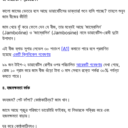
কালো জামের ভেতরে বসে আছে ডায়াবেটিসের ডাক্তার! শুনে হাসি পাচ্ছে? তাহলে শুনুন
জাম বীজের কীর্তি!
জাম খেয়ে ফুঁ করে ফেলে দেন যে বীজ, তার মধ্যেই আছে ‘জাম্বোলিন’
(Jamboline) ও ‘জাম্বোসিন’ (Jambosine) নামে ডায়াবেটিস-রোধী দুটো
উপাদান।
এই বীজ ব্লাড সুগার লেভেল ৩০ শতাংশ
[A1]
কমাতে পারে বলে প্রমাণিত
হয়েছে
একটি ক্লিনিকেল গবেষণায়
৯৯ জন টাইপ-২ ডায়াবেটিস রোগীর ওপর পরিচালিত
আরেকটি গবেষণায়
দেখা গেছে,
রোজ ১০ গ্রাম করে জাম বীজ গুঁড়ো টানা ৩ মাস সেবনে রক্তে শর্করা ৩০% পর্যন্ত
কমতে পারে।
৪. হজমক্ষমতা বর্ধক
বদহজম? পেট ফাঁপা? কোষ্ঠকাঠিন্য? জাম খান।
জামে আছে প্রচুর পরিমাণে ডায়েটারি ফাইবার, যা লিভারকে সক্রিয় করে এবং
হজমক্ষমতা বাড়ায়।
দূর করে কোষ্ঠকাঠিন্যও।