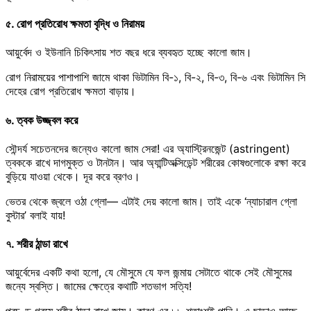
৫. রোগ প্রতিরোধ ক্ষমতা বৃদ্ধি ও নিরাময়
আয়ুর্বেদ ও ইউনানি চিকিৎসায় শত বছর ধরে ব্যবহৃত হচ্ছে কালো জাম।
রোগ নিরাময়ের পাশাপাশি জামে থাকা ভিটামিন বি-১, বি-২, বি-৩, বি-৬ এবং ভিটামিন সি
দেহের রোগ প্রতিরোধ ক্ষমতা বাড়ায়।
৬. ত্বক উজ্জ্বল করে
সৌন্দর্য সচেতনদের জন্যেও কালো জাম সেরা! এর অ্যাস্ট্রিনজেন্ট (astringent)
ত্বককে রাখে দাগমুক্ত ও টানটান। আর অ্যান্টিঅক্সিডেন্ট শরীরের কোষগুলোকে রক্ষা করে
বুড়িয়ে যাওয়া থেকে। দূর করে ব্রণও।
ভেতর থেকে জ্বলে ওঠা গ্লো— এটাই দেয় কালো জাম। তাই একে ‘ন্যাচারাল গ্লো
বুস্টার’ বলাই যায়!
৭. শরীর ঠান্ডা রাখে
আয়ুর্বেদের একটি কথা হলো, যে মৌসুমে যে ফল জন্মায় সেটাতে থাকে সেই মৌসুমের
জন্যে স্বস্তি। জামের ক্ষেত্রে কথাটি শতভাগ সত্যি!