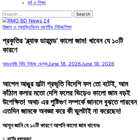
ধর্ম ও শিক্ষা
Search
for:
বিজ্ঞান ও প্রযুক্তি
ভিন্ন ধরণ
লীড নিউজ
শিক্ষা
প্রকৃতির ‘ব্ল্যাক ডায়মন্ড’ কালো জাম! খাবেন যে ১০টি
কারণে
আরএমজি বিডি নিউজ ডেস্ক
June 18, 2026
June 18, 2026
আপেল আঙুর মাল্টা প্রভৃতি বিদেশি ফল তো বটেই, আম
কাঁঠাল কলার মতো দেশি ফলের ভিড়েও কালো জাম বড়ই
উপেক্ষিত! অথচ এর পুষ্টিগুণ সম্পর্কে জানলে বুঝতে পারবেন
এতদিন জামকে অবজ্ঞা করে কী ভুলটাই না করেছেন!
আসুন জানি যে ১০টি কারণে আপনি কালো জাম খাবেনঃ
১. হার্টের রক্ষাকবচ!