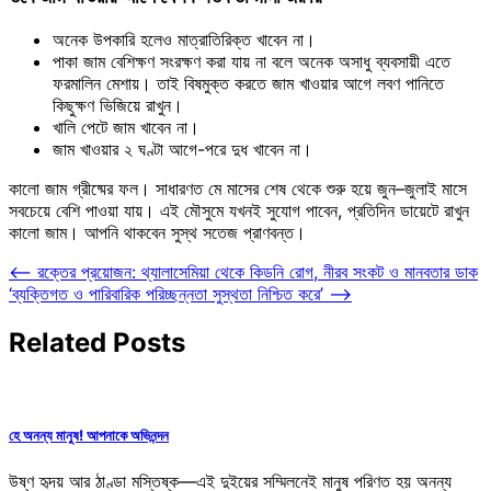
অনেক উপকারি হলেও মাত্রাতিরিক্ত খাবেন না।
পাকা জাম বেশিক্ষণ সংরক্ষণ করা যায় না বলে অনেক অসাধু ব্যবসায়ী এতে
ফরমালিন মেশায়। তাই বিষমুক্ত করতে জাম খাওয়ার আগে লবণ পানিতে
কিছুক্ষণ ভিজিয়ে রাখুন।
খালি পেটে জাম খাবেন না।
জাম খাওয়ার ২ ঘণ্টা আগে-পরে দুধ খাবেন না।
কালো জাম গ্রীষ্মের ফল। সাধারণত মে মাসের শেষ থেকে শুরু হয়ে জুন–জুলাই মাসে
সবচেয়ে বেশি পাওয়া যায়। এই মৌসুমে যখনই সুযোগ পাবেন, প্রতিদিন ডায়েটে রাখুন
কালো জাম। আপনি থাকবেন সুস্থ সতেজ প্রাণবন্ত।
Post
⟵
রক্তের প্রয়োজন: থ্যালাসেমিয়া থেকে কিডনি রোগ, নীরব সংকট ও মানবতার ডাক
‘ব্যক্তিগত ও পারিবারিক পরিচ্ছন্নতা সুস্থতা নিশ্চিত করে’
⟶
navigation
Related Posts
হে অনন্য মানুষ! আপনাকে অভিনন্দন
উষ্ণ হৃদয় আর ঠাণ্ডা মস্তিষ্ক—এই দুইয়ের সম্মিলনেই মানুষ পরিণত হয় অনন্য