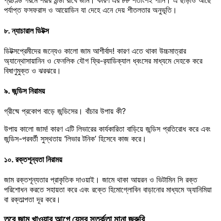
প্রচণ্ড গরমে শরীর ঠান্ডা রাখে জাম। কারণ এর ৮৮ শতাংশই পানি। এ ছাড়াও আছে
পর্যাপ্ত ফসফরাস ও আয়োডিন যা দেহে এনে দেয় শীতলতার অনুভূতি।
৮. ন্যাচারাল ডিটক্স
ডিটক্সপ্রেমীদের জন্যেও কালো জাম আশীর্বাদ! কারণ এতে থাকা উচ্চমাত্রার
অ্যান্থোসায়ানিন ও ফেনলিক যৌগ
ফ্রি-র‍্যাডিক্যাল ধ্বংসের মাধ্যমে দেহকে করে
বিষাণুমুক্ত ও ঝরঝরে।
৯. জন্ডিস নিরাময়
গ্রীষ্মে প্রকোপ বাড়ে জন্ডিসের। বাঁচার উপায় কী?
উপায় কালো জাম! কারণ এটি লিভারের কার্যকারিতা বাড়িয়ে জন্ডিস প্রতিরোধ করে এবং
জন্ডিস-পরবর্তী সুস্থতায় ‘লিভার টনিক’ হিসেবে কাজ করে।
১০. রক্তশূন্যতা নিরাময়
জাম রক্তশূন্যতার প্রাকৃতিক দাওয়াই। জামে থাকা আয়রন ও ভিটামিন সি রক্ত
পরিশোধন করতে সহায়তা করে এবং রক্তে হিমোগ্লোবিন বাড়ানোর মাধ্যমে অ্যানিমিয়া
বা রক্তাল্পতা দূর করে।
তবে জাম খাওয়ার আগে যেসব সতর্কতা মানা জরুরি