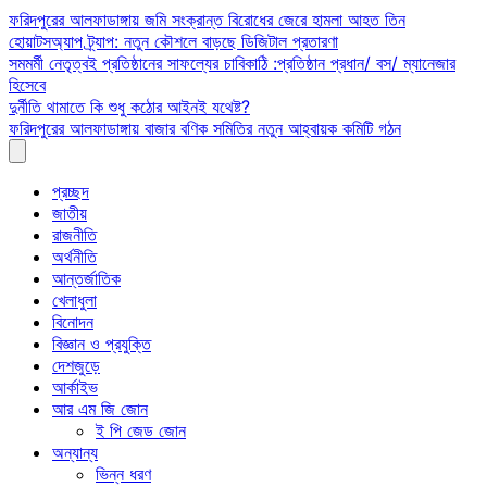
Skip
ফরিদপুরের আলফাডাঙ্গায় জমি সংক্রান্ত বিরোধের জেরে হামলা আহত তিন
to
হোয়াটসঅ্যাপ ট্র্যাপ: নতুন কৌশলে বাড়ছে ডিজিটাল প্রতারণা
content
সমমর্মী নেতৃত্বই প্রতিষ্ঠানের সাফল্যের চাবিকাঠি :প্রতিষ্ঠান প্রধান/ বস/ ম্যানেজার
হিসেবে
দুর্নীতি থামাতে কি শুধু কঠোর আইনই যথেষ্ট?
ফরিদপুরের আলফাডাঙ্গায় বাজার বণিক সমিতির নতুন আহ্বায়ক কমিটি গঠন
প্রচ্ছদ
জাতীয়
রাজনীতি
অর্থনীতি
আন্তর্জাতিক
খেলাধুলা
বিনোদন
বিজ্ঞান ও প্রযুক্তি
দেশজুড়ে
আর্কাইভ
আর এম জি জোন
ই পি জেড জোন
অন্যান্য
ভিন্ন ধরণ