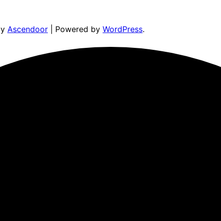
by
Ascendoor
| Powered by
WordPress
.