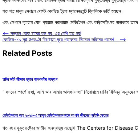
শত শত মানুষ সেখানে পোস্ট কোভিড ট্রমা ম্যানেজমেন্ট ক্লিনিকে ভর্তি হচ্ছেন।
এবং সেখানে ব্যায়াম যোগ ব্যায়াম প্রাণায়াম মেডিটেশন এবং কাউন্সেলিংসহ নানাভাবে তাদের
Post
⟵
সন্তান হোক চারের কম নয়, এর বেশি যত হয়!
কোভিড-১৯ সৃষ্ট উৎকণ্ঠা বিষণ্ণতা দূরে প্রফেসর স্টিভেন লরিসের পরামর্শ…
⟶
navigation
Related Posts
ঢাবির ভর্তি পরীক্ষায় ডুসার প্রশংসনীয় উদ্যোগ
” হৃদয়ের স্পর্শে রাঙ্গা, আমি আর আমার আলফাডাঙ্গা” শিরোনামে ঢাবির বিভিন্ন অনুষদের ভর
মেডিটেশনের বছর ২০২৫-এ আসুন মেডিটেশনকে কাজে লাগাই জীবনের প্রতিটি ক্ষেত্রে
গত বছর যুক্তরাষ্ট্রের জাতীয় জনস্বাস্থ্য এজেন্সি The Centers for Disea