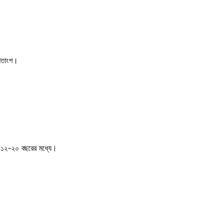
 শতাংশ।
্ছে ১২-২০ বছরের মধ্যে।