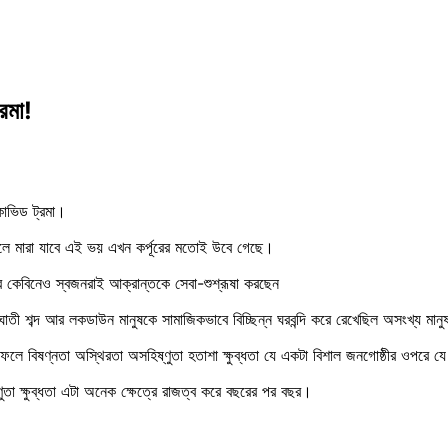
রমা!
কোভিড ট্রমা।
লে মারা যাবে এই ভয় এখন কর্পূরের মতোই উবে গেছে।
কেবিনেও স্বজনরাই আক্রান্তকে সেবা-শুশ্রূষা করছেন
ঘাতী শব্দ আর লকডাউন মানুষকে সামাজিকভাবে বিচ্ছিন্ন ঘরবন্দি করে রেখেছিল অসংখ্য মান
র ফলে বিষণ্নতা অস্থিরতা অসহিষ্ণুতা হতাশা ক্ষুব্ধতা যে একটা বিশাল জনগোষ্ঠীর ওপর
্ণুতা ক্ষুব্ধতা এটা অনেক ক্ষেত্রে রাজত্ব করে বছরের পর বছর।