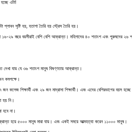
 হচ্ছে এটা!
্লাবন সৃষ্টি হয়, হতাশা তৈরি হয় স্ট্রেস তৈরি হয়।
্নতা ১৬-২৯ বছর বয়সীরাই বেশি বেশি আক্রান্ত। মহিলাদের ৪০ শতাংশ এবং পুরুষদের ২৬
াতে দেখা যায় যে ৩৬ শতাংশ মানুষ বিষণ্ণতায় আক্রান্ত।
১ জন কমপক্ষে।
 ২৭ জন কলেজ শিক্ষার্থী এবং ২৯ জন মাদ্রাসা শিক্ষার্থী। এবং এদের বেশিরভাগের বয়স হচ
োলা হয় নি।
রা হবে না।
আক্রান্ত হয়ে ৫০০০ মানুষ মারা যায়। এবং একই সময়ে আত্মহত্যা করেন ১১০০০ মানুষ।
াশ্চাত্যে ইতিমধ্যেই নেয়া হয়েছে।