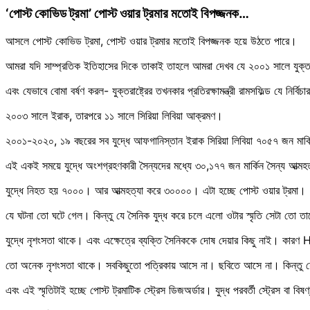
‘পোস্ট কোভিড ট্রমা’ পোস্ট ওয়ার ট্রমার মতোই বিপজ্জনক…
আসলে পোস্ট কোভিড ট্রমা, পোস্ট ওয়ার ট্রমার মতোই বিপজ্জনক হয়ে উঠতে পারে।
আমরা যদি সাম্প্রতিক ইতিহাসের দিকে তাকাই তাহলে আমরা দেখব যে ২০০১ সালে যুক্
এবং যেভাবে বোমা বর্ষণ করল- যুক্তরাষ্ট্রের তখনকার প্রতিরক্ষামন্ত্রী রামসফিল্ড যে
২০০৩ সালে ইরাক, তারপরে ১১ সালে সিরিয়া লিবিয়া আক্রমণ।
২০০১-২০২০, ১৯ বছরের সব যুদ্ধে আফগানিস্তান ইরাক সিরিয়া লিবিয়া ৭০৫৭ জন মার্
এই একই সময়ে যুদ্ধে অংশগ্রহণকারী সৈন্যদের মধ্যে ৩০,১৭৭ জন মার্কিন সৈন্য আত্মহ
যুদ্ধে নিহত হয় ৭০০০। আর আত্মহত্যা করে ৩০০০০। এটা হচ্ছে পোস্ট ওয়ার ট্রমা।
যে ঘটনা তো ঘটে গেল। কিন্তু যে সৈনিক যুদ্ধ করে চলে এলো ওটার স্মৃতি সেটা তো তা
যুদ্ধে নৃশংসতা থাকে। এবং এক্ষেত্রে ব্যক্তি সৈনিককে দোষ দেয়ার কিছু নাই। কারণ
তো অনেক নৃশংসতা থাকে। সবকিছুতো পত্রিকায় আসে না। ছবিতে আসে না। কিন্তু যে
এবং এই স্মৃতিটাই হচ্ছে পোস্ট ট্রমাটিক স্ট্রেস ডিজঅর্ডার। যুদ্ধ পরবর্তী স্ট্রেস বা বি