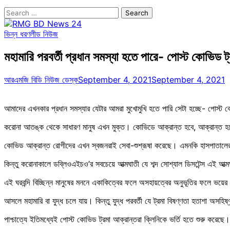
Search
for:
ভিন্ন ধরণ
লীড নিউজ
মহামারি পরবর্তী প্রধান সমস্যা হতে পারে- পোস্ট কোভিড ট্
আরএমজি বিডি নিউজ ডেস্ক
September 4, 2021
September 4, 2021
আমাদের এখনকার প্রধান সমস্যার যেটার আমরা মুখোমুখি হতে পারি সেটা হচ্ছে- পোস্ট 
করোনা আতঙ্ক থেকে সাধারণ মানুষ এখন মুক্ত। কোভিডে আক্রান্ত হবে, আক্রান্ত হ
কোভিড আক্রান্ত রোগীদের এখন স্বজনরাই সেবা-শুশ্রূষা করেছে। এমনকি হাসপাতালের 
কিন্তু করোনাকালে ডব্লিওএইচও’র সবচেয়ে আত্মঘাতী যে শব্দ সোশ্যাল ডিসটেন্স এই আত্ম
এই ঘরবন্দি বিচ্ছিন্ন মানুষের মননে একাকিত্বের ফলে অসহায়ত্বের অনুভূতির ফলে ভয়ে
আসলে মহামারি বা যুদ্ধ চলে যায়। কিন্তু যুদ্ধ পরবর্তী যে ট্রমা বিষণ্ণতা হতাশা অসহিষ
পাশ্চাত্যে ইতিমধ্যেই পোস্ট কোভিড ট্রমা আক্রান্তরা ক্লিনিকে ভর্তি হতে শুরু করেছে।