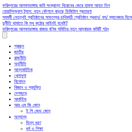
Skip
ফরিদপুরের আলফাডাঙ্গায় জমি সংক্রান্ত বিরোধের জেরে হামলা আহত তিন
to
হোয়াটসঅ্যাপ ট্র্যাপ: নতুন কৌশলে বাড়ছে ডিজিটাল প্রতারণা
content
সমমর্মী নেতৃত্বই প্রতিষ্ঠানের সাফল্যের চাবিকাঠি :প্রতিষ্ঠান প্রধান/ বস/ ম্যানেজার হিসে
দুর্নীতি থামাতে কি শুধু কঠোর আইনই যথেষ্ট?
ফরিদপুরের আলফাডাঙ্গায় বাজার বণিক সমিতির নতুন আহ্বায়ক কমিটি গঠন
প্রচ্ছদ
জাতীয়
রাজনীতি
অর্থনীতি
আন্তর্জাতিক
খেলাধুলা
বিনোদন
বিজ্ঞান ও প্রযুক্তি
দেশজুড়ে
আর্কাইভ
আর এম জি জোন
ই পি জেড জোন
অন্যান্য
ভিন্ন ধরণ
ধর্ম ও শিক্ষা